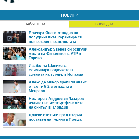
НОВИНИ
НАЙ-ЧЕТЕНИ
ПОСЛЕДНИ
Елизара Янева отпадна на
полуфиналите, гарантира си
нов рекорд в ранглистата
Александър Зверев си осигури
място на Финалите на ATP в
Торино
Изабелла Шиникова
елиминира водачката в
схемата на турнир в Испания
Алекс де Минор пропиля аванс
от сет и 5:2 и отпадна в
Монреал
Нестеров, Андреев и Лазаров
излизат на четвъртфиналите
на сингъл в Пловдив
Донски отстъпи пред втория
поставен на турнир в Полша