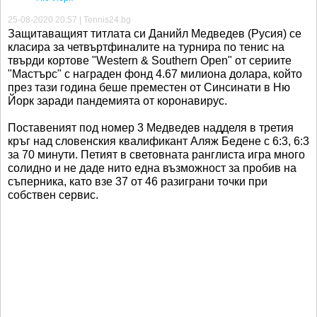
25-08-2020 20:57 | Tennis24.bg
Защитаващият титлата си Данийл Медведев (Русия) се
класира за четвъртфиналите на турнира по тенис на
твърди кортове "Western & Southern Open" от сериите
"Мастърс" с награден фонд 4.67 милиона долара, който
през тази година беше преместен от Синсинати в Ню
Йорк заради пандемията от коронавирус.
Поставеният под номер 3 Медведев надделя в третия
кръг над словенския квалификант Аляж Бедене с 6:3, 6:3
за 70 минути. Петият в световната ранглиста игра много
солидно и не даде нито една възможност за пробив на
съперника, като взе 37 от 46 разиграни точки при
собствен сервис.