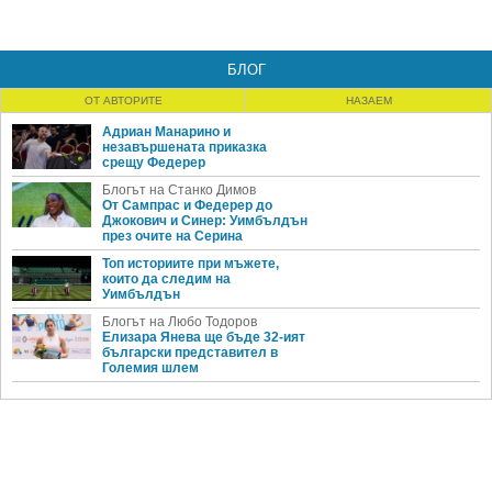
БЛОГ
ОТ АВТОРИТЕ
НАЗАЕМ
Адриан Манарино и
незавършената приказка
срещу Федерер
Блогът на Станко Димов
От Сампрас и Федерер до
Джокович и Синер: Уимбълдън
през очите на Серина
Топ историите при мъжете,
които да следим на
Уимбълдън
Блогът на Любо Тодоров
Елизара Янева ще бъде 32-ият
български представител в
Големия шлем