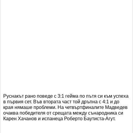
Руснакът рано поведе с 3:1 гейма по пътя си към успеха
в първия сет. Във втората част той дръпна с 4:1 и до
края нямаше проблеми. На четвъртфиналите Мадведев
очаква победителя от срещата между сънародника си
Карен Хачанов и испанеца Роберто Баутиста-Агут.