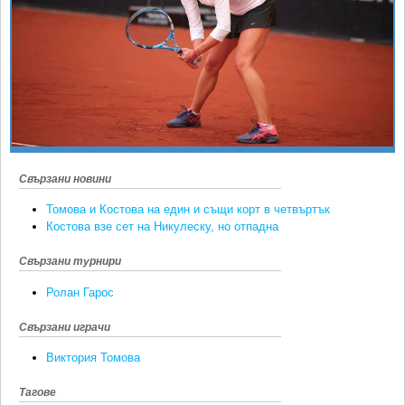
Ретро
SOFIA OPEN
Спорт&Фитнес
КЛУБОВЕ
Други
БЛОГ
Любители
ВИДЕО
ЖЪЛТО
РАКЕТНИ
Свързани новини
Томова и Костова на един и същи корт в четвъртък
Костова взе сет на Никулеску, но отпадна
Свързани турнири
Ролан Гарос
Свързани играчи
Виктория Томова
Тагове