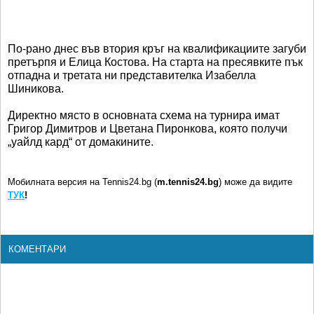
По-рано днес във втория кръг на квалификациите загуби
претърпя и Елица Костова. На старта на пресявките пък
отпадна и третата ни представителка Изабелла
Шиникова.
Директно място в основната схема на турнира имат
Григор Димитров и Цветана Пиронкова, която получи
„уайлд кард“ от домакините.
Мобилната версия на Tennis24.bg (
m.tennis24.bg
) може да видите
ТУК
!
КОМЕНТАРИ