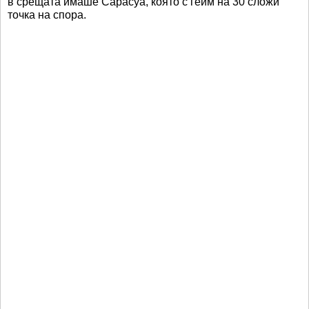
в срещата имаше Сарасуа, която с гейм на 30 сложи
точка на спора.