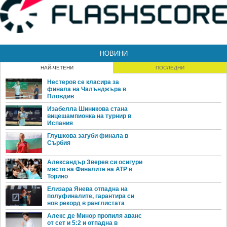
НОВИНИ
НАЙ-ЧЕТЕНИ
ПОСЛЕДНИ
Нестеров се класира за
финала на Чалънджъра в
Пловдив
Изабелла Шиникова стана
вицешампионка на турнир в
Испания
Глушкова загуби финала в
Сърбия
Александър Зверев си осигури
място на Финалите на ATP в
Торино
Елизара Янева отпадна на
полуфиналите, гарантира си
нов рекорд в ранглистата
Алекс де Минор пропиля аванс
от сет и 5:2 и отпадна в