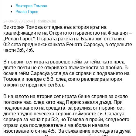
Виктория Томова
Ролан Гарос
24-09-2020 16:44 | Tennis24.bg
Виктория Томова отпадна във втория кръг на
квалификациите на Откритото първенство на Франция –
„Ролан Гарос“. Първата ракета на България отстъпи с
0:2 сета пред мексиканката Рената Сарасуа, в отделните
части 3:6, 4:6.
В първия сет играта вървеше гейм за гейм, като пред
двете почти не се откриваха възможности за пробив. В
осмия гейм Сарасуа успя да се справи с подаването на
Томова и поведе с 5:3, след което реализира втория
открил се пред нея сетбол.
В началото на втория сет играта беше спряна за около
половин час, след като над Париж заваля дъжд. При
подновяването на срещата, за разлика от първия сет,
двете трудно печелеха сервис-геймовете си. Сарасуа
сервира за мача при 5:2, но Томова я проби, след което
отрази два последователни мачбола и намали
изоставането си на 4:5. За съжаление последната дума