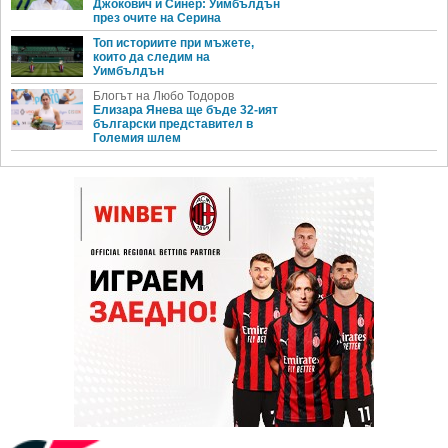
Джокович и Синер: Уимбълдън
през очите на Серина
Топ историите при мъжете,
които да следим на
Уимбълдън
Блогът на Любо Тодоров
Елизара Янева ще бъде 32-ият
български представител в
Големия шлем