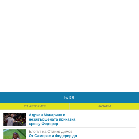
БЛОГ
ОТ АВТОРИТЕ
НАЗАЕМ
Адриан Манарино и
незавършената приказка
срещу Федерер
Блогът на Станко Димов
От Сампрас и Федерер до