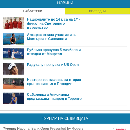
НОВИНИ
НАЙ-ЧЕТЕНИ
ПОСЛЕДНИ
Националите до 14 г. са на 1/4-
финал на Световното
първенство
Алкарас отказа участие и на
Мастърса в Синсинати
Рубльов пропусна 5 мачбола и
отпадна от Монреал
Радукану пропуска и US Open
Нестеров се класира за втория
кръг на сингъл в Пловдив
Сабаленка и Анисимова
продължават напред в Торонто
ТУРНИР НА СЕДМИЦАТА
National Bank Open Presented by Rogers
Турнир: