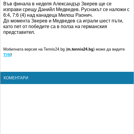
Във финала в неделя Александър Зверев ще се
изправи срещу Данийл Медведев. Руснакът се наложи с
6:4, 7:6 (4) над канадеца Милош Раонич.
До момента Зверев и Медведев са играли шест пъти,
като пет от победите са в полза на германския
представител.
Мобилната версия на Tennis24.bg (
m.tennis24.bg
) може да видите
ТУК
!
КОМЕНТАРИ