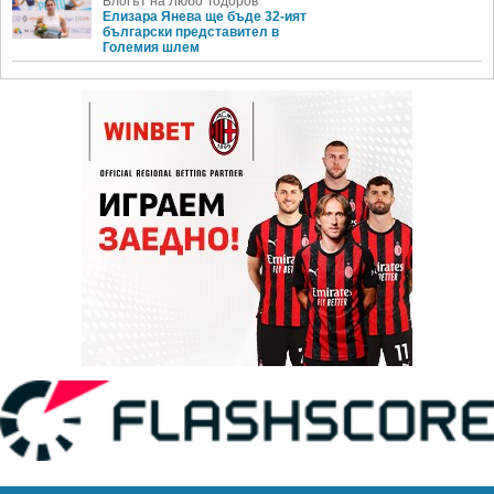
Блогът на Любо Тодоров
Елизара Янева ще бъде 32-ият
български представител в
Големия шлем