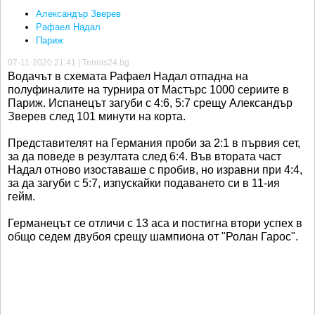
Александър Зверев
Рафаел Надал
Париж
07-11-2020 21:41 | Tennis24.bg
Водачът в схемата Рафаел Надал отпадна на
полуфиналите на турнира от Мастърс 1000 сериите в
Париж. Испанецът загуби с 4:6, 5:7 срещу Александър
Зверев след 101 минути на корта.
Представителят на Германия проби за 2:1 в първия сет,
за да поведе в резултата след 6:4. Във втората част
Надал отново изоставаше с пробив, но изравни при 4:4,
за да загуби с 5:7, изпускайки подаването си в 11-ия
гейм.
Германецът се отличи с 13 аса и постигна втори успех в
общо седем двубоя срещу шампиона от "Ролан Гарос".