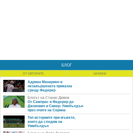
БЛОГ
ОТ АВТОРИТЕ
НАЗАЕМ
Адриан Манарино и
незавършената приказка
срещу Федерер
Блогът на Станко Димов
От Сампрас и Федерер до
Джокович и Синер: Уимбълдън
през очите на Серина
Топ историите при мъжете,
които да следим на
Уимбълдън