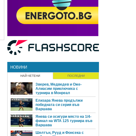
НОВИНИ
НАЙ-ЧЕТЕНИ
ПОСЛЕДНИ
Зверев, Медведев и Оже-
Алиасим приключиха с
турнира в Монреал
Елизара Янева продължи
победната си серия във
Варшава
Янева си осигури място на 1/4-
финал на WTA 125 турнира във
Варшава
Шелтън, Рууд и Фонсека с