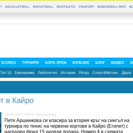
T
BGVOLLEYBALL
BGFOOTBALL
BGATHLETIC
VIASPORT
BGBASEBALL.INFO
NO
E SCORES
ТУРНИРИ
SOFIA OPEN
КЛУБОВЕ
БЛОГ
ВИДЕО
Ж
Топ 10
Екипировка
Любопитно
Истории
Ретро
Спорт&Фитнес
Други
т в Кайро
29-04-2021 08:43 | Tennis24.bg
Петя Аршинкова се класира за втория кръг на сингъл на
турнира по тенис на червени кортове в Кайро (Египет) с
награден фонд 15 хиляди долара. Номер 4 в схемата