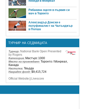
победи в Монреал
Рибакина оцеля в първия си
мач в Торонто
Александър Донски е
полуфиналист на Чалънджър
в Полша
ТУРНИР НА СЕДМИЦАТА
National Bank Open Presented
Турнир:
by Rogers
Мастърс 1000
Категория:
Торонто / Монреал,
Място на провеждане:
Канада
Твърда
Настилка:
$9,415,724
Награден фонд:
Official Website
|
Livescore