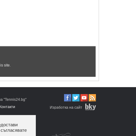
 "Tennis24.bg"
Контакти
Изработка на сайт
едостави
 съгласявате