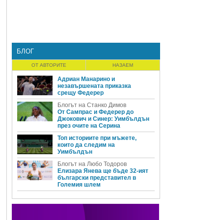
БЛОГ
ОТ АВТОРИТЕ
НАЗАЕМ
Адриан Манарино и
незавършената приказка
срещу Федерер
Блогът на Станко Димов
От Сампрас и Федерер до
Джокович и Синер: Уимбълдън
през очите на Серина
Топ историите при мъжете,
които да следим на
Уимбълдън
Блогът на Любо Тодоров
Елизара Янева ще бъде 32-ият
български представител в
Големия шлем