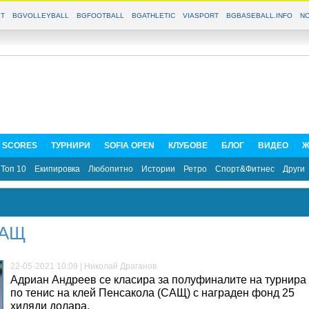
T
BGVOLLEYBALL
BGFOOTBALL
BGATHLETIC
VIASPORT
BGBASEBALL.INFO
NO
E SCORES
ТУРНИРИ
SOFIA OPEN
КЛУБОВЕ
БЛОГ
ВИДЕО
Ж
Топ 10
Екипировка
Любопитно
Истории
Ретро
Спорт&Фитнес
Други
САЩ
22-05-2021 10:09 | Николай Драганов
Адриан Андреев се класира за полуфиналите на турнира
по тенис на клей Пенсакола (САЩ) с награден фонд 25
хиляди долара.