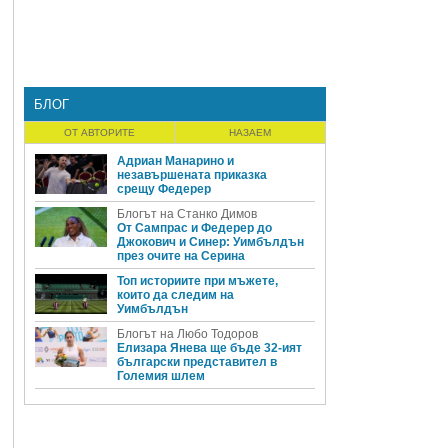
я
БЛОГ
ОТ АВТОРИТЕ
НАЗАЕМ
Адриан Манарино и
незавършената приказка
срещу Федерер
Блогът на Станко Димов
От Сампрас и Федерер до
Джокович и Синер: Уимбълдън
през очите на Серина
Топ историите при мъжете,
които да следим на
Уимбълдън
Блогът на Любо Тодоров
Елизара Янева ще бъде 32-ият
български представител в
Големия шлем