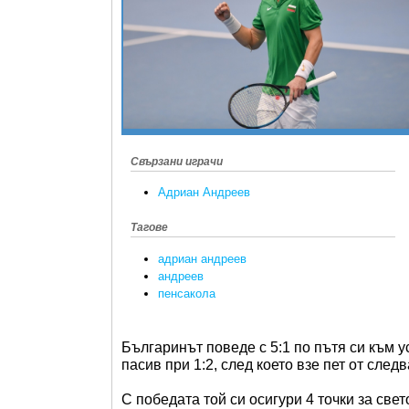
Свързани играчи
Адриан Андреев
Тагове
адриан андреев
андреев
пенсакола
Българинът поведе с 5:1 по пътя си към у
пасив при 1:2, след което взе пет от сле
С победата той си осигури 4 точки за све