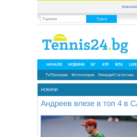
BGBASKE
НАЧАЛО
НОВИНИ
БГ
ATP
WTA
LIV
TV/Програма
Фотогалерии
Рекорди/Статистика
НОВИНИ
Андреев влезе в топ 4 в 