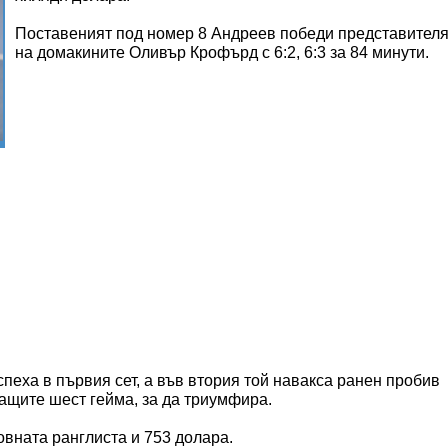
Поставеният под номер 8 Андреев победи представител
на домакините Оливър Крофърд с 6:2, 6:3 за 84 минути.
спеха в първия сет, а във втория той навакса ранен пробив
дващите шест гейма, за да триумфира.
товната ранглиста и 753 долара.