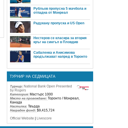
Рубльов пропусна 5 мачбола и
отпадна от Монреал
Радукану пропуска и US Open
Нестеров се класира за втория
кръг на сингъл в Пловдив
Сабаленка и Анисимова
продължават напред в Торонто
ТУРНИР НА СЕДМИЦАТА
National Bank Open Presented
Турнир:
by Rogers
Мастърс 1000
Категория:
Торонто / Монреал,
Място на провеждане:
Канада
Твърда
Настилка:
$9,415,724
Награден фонд:
Official Website
|
Livescore