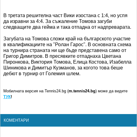
В третата решителна част Вики изостана с 1:4, но успя
да изравни за 4:4. За съжаление Томова загуби
следващите два гейма и така отпадна от надпреварата.
Загубата на Томова сложи край на българското участие
в квалификациите на "Ролан Гарос". В основната схема
на турнира страната ни ще бъде представена само от
Григор Димитров. В пресявките отпаднаха Цветана
Пиронкова, Виктория Томова, Елица Костова, Изабелла
Шиникова и Димитър Кузманов, за когото това беше
дебют в турнир от Големия шлем.
Мобилната версия на Tennis24.bg (
m.tennis24.bg
) може да видите
ТУК
!
КОМЕНТАРИ