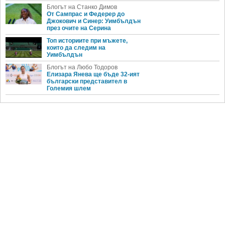
Блогът на Станко Димов
От Сампрас и Федерер до
Джокович и Синер: Уимбълдън
през очите на Серина
Топ историите при мъжете,
които да следим на
Уимбълдън
Блогът на Любо Тодоров
Елизара Янева ще бъде 32-ият
български представител в
Големия шлем