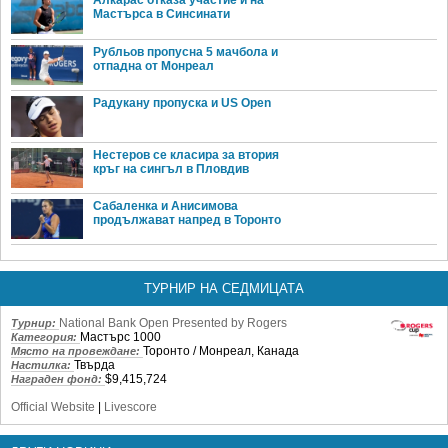
Алкарас отказа участие и на
Мастърса в Синсинати
Рубльов пропусна 5 мачбола и
отпадна от Монреал
Радукану пропуска и US Open
Нестеров се класира за втория
кръг на сингъл в Пловдив
Сабаленка и Анисимова
продължават напред в Торонто
ТУРНИР НА СЕДМИЦАТА
National Bank Open Presented by Rogers
Турнир:
Мастърс 1000
Категория:
Торонто / Монреал, Канада
Място на провеждане:
Твърда
Настилка:
$9,415,724
Награден фонд:
Official Website
|
Livescore