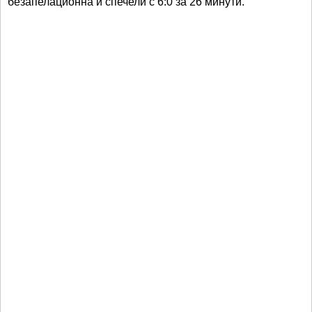
безапелационна и спечели с 6:0 за 26 минути.