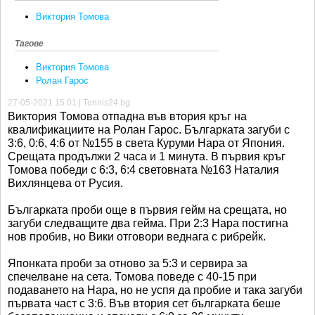
Виктория Томова
Тагове
Виктория Томова
Ролан Гарос
27-05-2021 15:01 | Tennis24.bg
Виктория Томова отпадна във втория кръг на
квалификациите на Ролан Гарос. Българката загуби с
3:6, 0:6, 4:6 от №155 в света Куруми Нара от Япония.
Срещата продължи 2 часа и 1 минута. В първия кръг
Томова победи с 6:3, 6:4 световната №163 Наталия
Вихлянцева от Русия.
Българката проби още в първия гейм на срещата, но
загуби следващите два гейма. При 2:3 Нара постигна
нов пробив, но Вики отговори веднага с рибрейк.
Японката проби за отново за 5:3 и сервира за
спечелване на сета. Томова поведе с 40-15 при
подаването на Нара, но не успя да пробие и така загуби
първата част с 3:6. Във втория сет българката беше