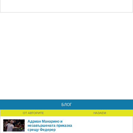
БЛОГ
ОТ АВТОРИТЕ
НАЗАЕМ
Адриан Манарино и
незавършената приказка
срещу Федерер