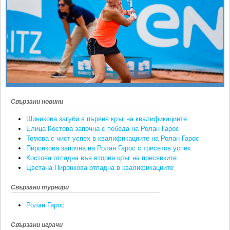
Ретро
SOFIA OPEN
Спорт&Фитнес
КЛУБОВЕ
Други
БЛОГ
Любители
ВИДЕО
ЖЪЛТО
РАКЕТНИ
Свързани новини
Шиникова загуби в първия кръг на квалификациите
Елица Костова започна с победа на Ролан Гарос
Томова с чист успех в квалификациите на Ролан Гарос
Пиронкова започна на Ролан Гарос с трисетов успех
Костова отпадна във втория кръг на пресявките
Цветана Пиронкова отпадна в квалификациите
Свързани турнири
Ролан Гарос
Свързани играчи