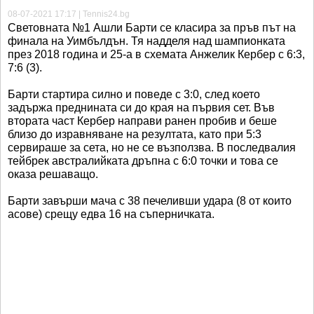
08-07-2021 17:17 | Tennis24.bg
Световната №1 Ашли Барти се класира за пръв път на
финала на Уимбълдън. Тя надделя над шампионката
през 2018 година и 25-а в схемата Анжелик Кербер с 6:3,
7:6 (3).
Барти стартира силно и поведе с 3:0, след което
задържа преднината си до края на първия сет. Във
втората част Кербер направи ранен пробив и беше
близо до изравняване на резултата, като при 5:3
сервираше за сета, но не се възползва. В последвалия
тейбрек австралийката дръпна с 6:0 точки и това се
оказа решаващо.
Барти завърши мача с 38 печеливши удара (8 от които
асове) срещу едва 16 на съперничката.