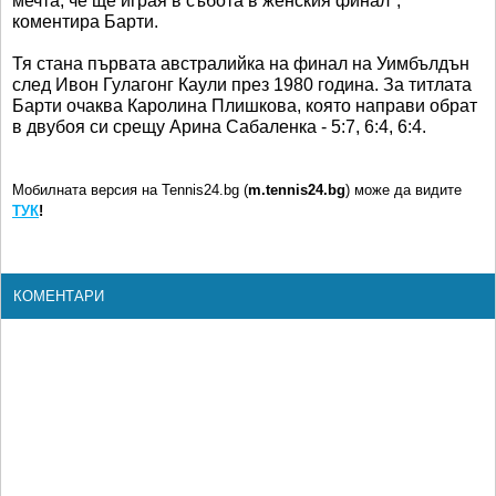
мечта, че ще играя в събота в женския финал",
коментира Барти.
Тя стана първата австралийка на финал на Уимбълдън
след Ивон Гулагонг Каули през 1980 година. За титлата
Барти очаква Каролина Плишкова, която направи обрат
в двубоя си срещу Арина Сабаленка - 5:7, 6:4, 6:4.
Мобилната версия на Tennis24.bg (
m.tennis24.bg
) може да видите
ТУК
!
КОМЕНТАРИ