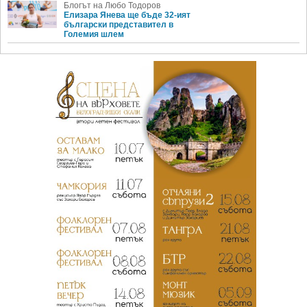
Блогът на Любо Тодоров
Елизара Янева ще бъде 32-ият
български представител в
Големия шлем