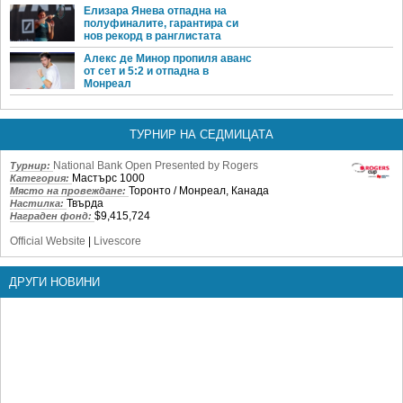
Елизара Янева отпадна на
полуфиналите, гарантира си
нов рекорд в ранглистата
Алекс де Минор пропиля аванс
от сет и 5:2 и отпадна в
Монреал
ТУРНИР НА СЕДМИЦАТА
National Bank Open Presented by Rogers
Турнир:
Мастърс 1000
Категория:
Торонто / Монреал, Канада
Място на провеждане:
Твърда
Настилка:
$9,415,724
Награден фонд:
Official Website
|
Livescore
ДРУГИ НОВИНИ