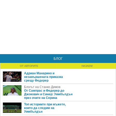
БЛОГ
ОТ АВТОРИТЕ
НАЗАЕМ
Адриан Манарино и
незавършената приказка
срещу Федерер
Блогът на Станко Димов
От Сампрас и Федерер до
Джокович и Синер: Уимбълдън
през очите на Серина
Топ историите при мъжете,
които да следим на
Уимбълдън