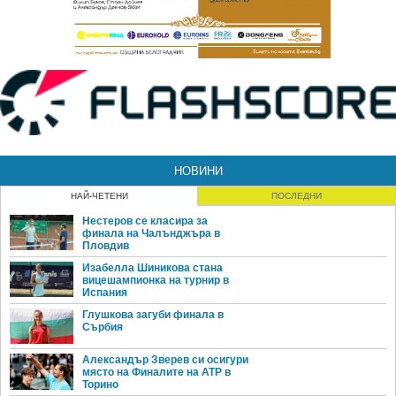
НОВИНИ
НАЙ-ЧЕТЕНИ
ПОСЛЕДНИ
Нестеров се класира за
финала на Чалънджъра в
Пловдив
Изабелла Шиникова стана
вицешампионка на турнир в
Испания
Глушкова загуби финала в
Сърбия
Александър Зверев си осигури
място на Финалите на ATP в
Торино