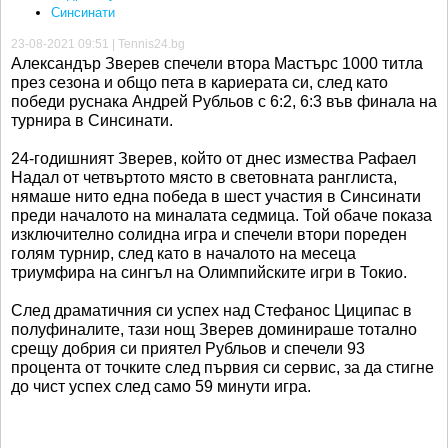
Синсинати
23-08-2021 09:51 | Tennis24.bg
Александър Зверев спечели втора Мастърс 1000 титла
през сезона и общо пета в кариерата си, след като
победи руснака Андрей Рубльов с 6:2, 6:3 във финала на
турнира в Синсинати.
24-годишният Зверев, който от днес измества Рафаел
Надал от четвъртото място в световната ранглиста,
нямаше нито една победа в шест участия в Синсинати
преди началото на миналата седмица. Той обаче показа
изключително солидна игра и спечели втори пореден
голям турнир, след като в началото на месеца
триумфира на сингъл на Олимпийските игри в Токио.
След драматичния си успех над Стефанос Циципас в
полуфиналите, тази нощ Зверев доминираше тотално
срещу добрия си приятел Рубльов и спечели 93
процента от точките след първия си сервис, за да стигне
до чист успех след само 59 минути игра.