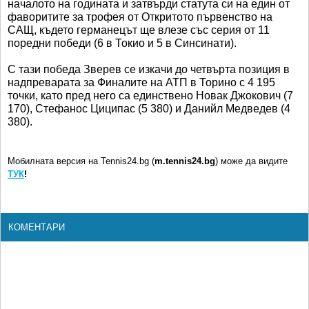
началото на годината и затвърди статута си на един от
фаворитите за трофея от Откритото първенство на
САЩ, където германецът ще влезе със серия от 11
поредни победи (6 в Токио и 5 в Синсинати).
С тази победа Зверев се изкачи до четвърта позиция в
надпреварата за Финалите на АТП в Торино с 4 195
точки, като пред него са единствено Новак Джокович (7
170), Стефанос Циципас (5 380) и Данийл Медведев (4
380).
Мобилната версия на Tennis24.bg (
m.tennis24.bg
) може да видите
ТУК
!
КОМЕНТАРИ