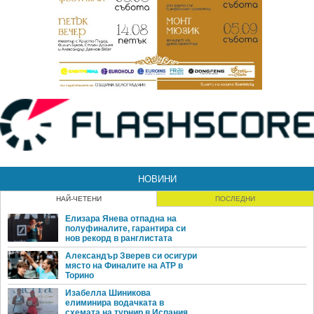
НОВИНИ
НАЙ-ЧЕТЕНИ
ПОСЛЕДНИ
Елизара Янева отпадна на
полуфиналите, гарантира си
нов рекорд в ранглистата
Александър Зверев си осигури
място на Финалите на ATP в
Торино
Изабелла Шиникова
елиминира водачката в
схемата на турнир в Испания