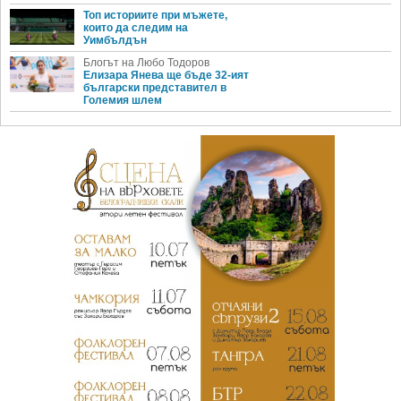
Топ историите при мъжете,
които да следим на
Уимбълдън
Блогът на Любо Тодоров
Елизара Янева ще бъде 32-ият
български представител в
Големия шлем