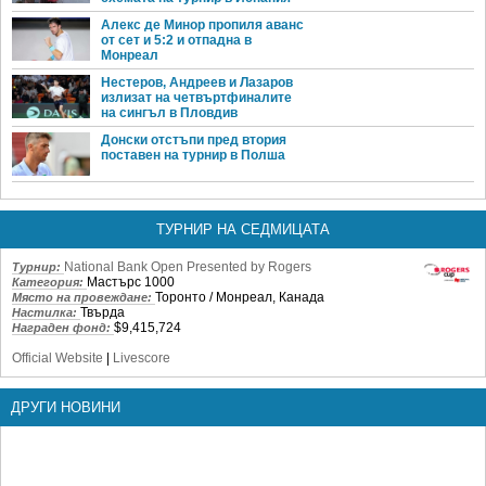
Алекс де Минор пропиля аванс
от сет и 5:2 и отпадна в
Монреал
Нестеров, Андреев и Лазаров
излизат на четвъртфиналите
на сингъл в Пловдив
Донски отстъпи пред втория
поставен на турнир в Полша
ТУРНИР НА СЕДМИЦАТА
National Bank Open Presented by Rogers
Турнир:
Мастърс 1000
Категория:
Торонто / Монреал, Канада
Място на провеждане:
Твърда
Настилка:
$9,415,724
Награден фонд:
Official Website
|
Livescore
ДРУГИ НОВИНИ