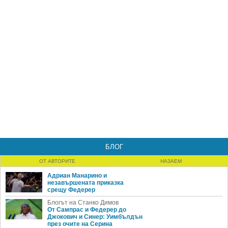
БЛОГ
ОТ АВТОРИТЕ
НАЗАЕМ
Адриан Манарино и
незавършената приказка
срещу Федерер
Блогът на Станко Димов
От Сампрас и Федерер до
Джокович и Синер: Уимбълдън
през очите на Серина