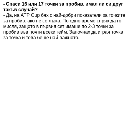
- Спаси 16 или 17 точки за пробив, имал ли си друг
такъв случай?
- Да, на ATP Cup бях с най-добри показатели за точките
за пробив, ако не се лъжа. По едно време спрях да го
мисля, защото в първия сет имаше по 2-3 точки за
пробив във почти всеки гейм. Започнах да играя точка
за точка и това беше най-важното.