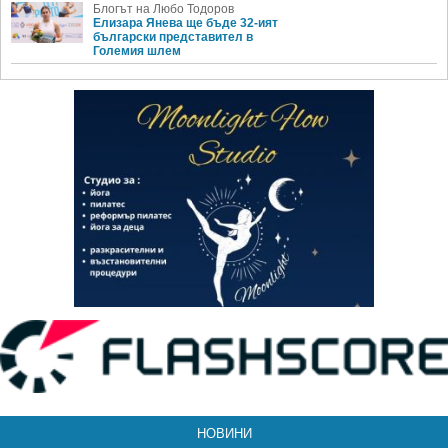
Блогът на Любо Тодоров
Елизара Янева ще бъде 32-ият
български представител в
Големия шлем
НОВИНИ