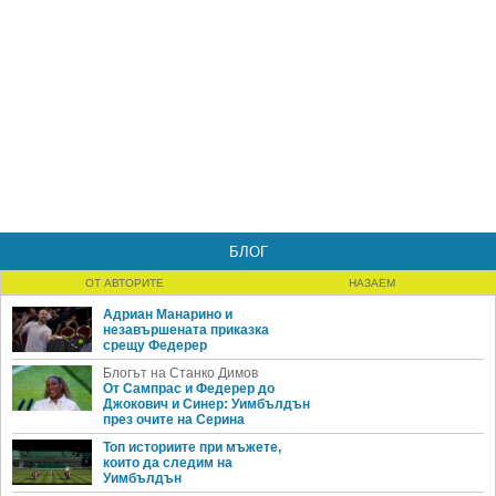
БЛОГ
ОТ АВТОРИТЕ
НАЗАЕМ
Адриан Манарино и
незавършената приказка
срещу Федерер
Блогът на Станко Димов
От Сампрас и Федерер до
Джокович и Синер: Уимбълдън
през очите на Серина
Топ историите при мъжете,
които да следим на
Уимбълдън