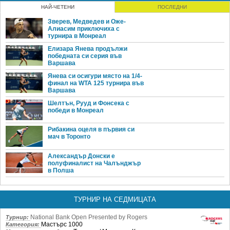
НАЙ-ЧЕТЕНИ
ПОСЛЕДНИ
Зверев, Медведев и Оже-
Алиасим приключиха с
турнира в Монреал
Елизара Янева продължи
победната си серия във
Варшава
Янева си осигури място на 1/4-
финал на WTA 125 турнира във
Варшава
Шелтън, Рууд и Фонсека с
победи в Монреал
Рибакина оцеля в първия си
мач в Торонто
Александър Донски е
полуфиналист на Чалънджър
в Полша
ТУРНИР НА СЕДМИЦАТА
National Bank Open Presented by Rogers
Турнир:
Мастърс 1000
Категория: