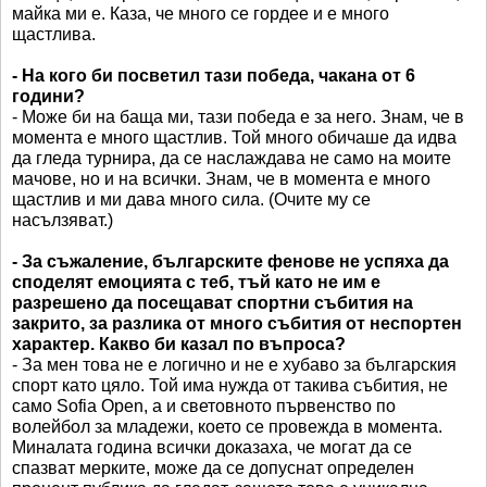
майка ми е. Каза, че много се гордее и е много
щастлива.
- На кого би посветил тази победа, чакана от 6
години?
- Може би на баща ми, тази победа е за него. Знам, че в
момента е много щастлив. Той много обичаше да идва
да гледа турнира, да се наслаждава не само на моите
мачове, но и на всички. Знам, че в момента е много
щастлив и ми дава много сила. (Очите му се
насълзяват.)
- За съжаление, българските фенове не успяха да
споделят емоцията с теб, тъй като не им е
разрешено да посещават спортни събития на
закрито, за разлика от много събития от неспортен
характер. Какво би казал по въпроса?
- За мен това не е логично и не е хубаво за българския
спорт като цяло. Той има нужда от такива събития, не
само Sofia Open, а и световното първенство по
волейбол за младежи, което се провежда в момента.
Миналата година всички доказаха, че могат да се
спазват мерките, може да се допуснат определен