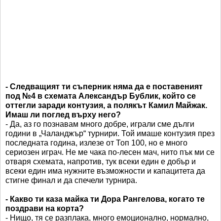
- Следващият ти съперник няма да е поставеният
под №4 в схемата Александър Бублик, който се
оттегли заради контузия, а полякът Камил Майжак.
Имаш ли поглед върху него?
- Да, аз го познавам много добре, играли сме дълги
години в „Чаланджър“ турнири. Той имаше контузия през
последната година, излезе от Топ 100, но е много
сериозен играч. Не ме чака по-лесен мач, нито пък ми се
отваря схемата, напротив, тук всеки един е добър и
всеки един има нужните възможности и капацитета да
стигне финал и да спечели турнира.
- Какво ти каза майка ти Дора Рангелова, когато те
поздрави на корта?
- Нищо, тя се разплака, много емоционално, нормално,