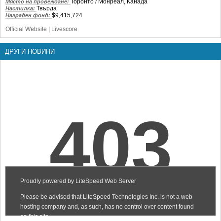
Торонто / Монреал, Канада
Място на провеждане:
Твърда
Настилка:
$9,415,724
Награден фонд:
Official Website
|
Livescore
ДРУГИ НОВИНИ