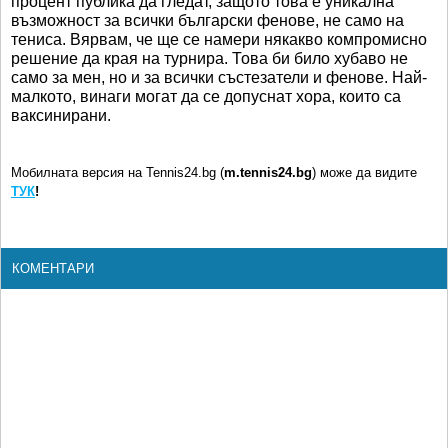
процент публика да гледат, защото това е уникална
възможност за всички български фенове, не само на
тениса. Вярвам, че ще се намери някакво компромисно
решение да края на турнира. Това би било хубаво не
само за мен, но и за всички състезатели и фенове. Най-
малкото, винаги могат да се допуснат хора, които са
ваксинирани.
Мобилната версия на Tennis24.bg (
m.tennis24.bg
) може да видите
ТУК
!
КОМЕНТАРИ