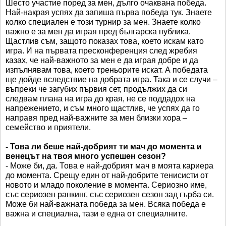
Шесто участие поред за мен, дълго очаквана победа.
Най-накрая успях да запиша първа победа тук. Знаете
колко специален е този турнир за мен. Знаете колко
важно е за мен да играя пред българска публика.
Щастлив съм, защото показах това, което искам като
игра. И на първата пресконференция след жребия
казах, че най-важното за мен е да играя добре и да
изпълнявам това, което треньорите искат. А победата
ще дойде вследствие на добрата игра. Така и се случи –
въпреки че загубих първия сет, продължих да си
следвам плана на игра до края, не се поддадох на
напрежението, и съм много щастлив, че успях да го
направя пред най-важните за мен близки хора –
семейство и приятели.
- Това ли беше най-добрият ти мач до момента и
венецът на твоя много успешен сезон?
- Може би, да. Това е най-добрият мач в моята кариера
до момента. Срещу един от най-добрите тенисисти от
новото и младо поколение в момента. Сериозно име,
със сериозен ранкинг, със сериозен сезон зад гърба си.
Може би най-важната победа за мен. Всяка победа е
важна и специална, тази е една от специалните.