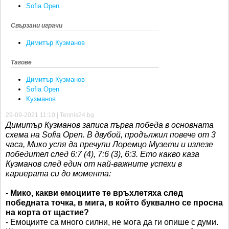
Sofia Open
Свързани играчи
Димитър Кузманов
Тагове
Димитър Кузманов
Sofia Open
Кузманов
29-09-2021 11:10 | Tennis24.bg
Димитър Кузманов записа първа победа в основната
схема на Sofia Open. В двубой, продължил повече от 3
часа, Мико успя да пречупи Лоремцо Музети и излезе
победител след 6:7 (4), 7:6 (3), 6:3. Ето какво каза
Кузманов след един от най-важните успехи в
кариерата си до момента:
- Мико, какви емоциите те връхлетяха след
победната точка, в мига, в който буквално се просна
на корта от щастие?
- Емоциите са много силни, не мога да ги опише с думи.