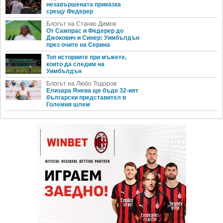
незавършената приказка
срещу Федерер
Блогът на Станко Димов
От Сампрас и Федерер до
Джокович и Синер: Уимбълдън
през очите на Серина
Топ историите при мъжете,
които да следим на
Уимбълдън
Блогът на Любо Тодоров
Елизара Янева ще бъде 32-ият
български представител в
Големия шлем