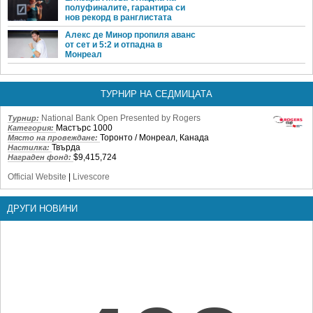
полуфиналите, гарантира си
нов рекорд в ранглистата
Алекс де Минор пропиля аванс
от сет и 5:2 и отпадна в
Монреал
ТУРНИР НА СЕДМИЦАТА
National Bank Open Presented by Rogers
Турнир:
Мастърс 1000
Категория:
Торонто / Монреал, Канада
Място на провеждане:
Твърда
Настилка:
$9,415,724
Награден фонд:
Official Website
|
Livescore
ДРУГИ НОВИНИ