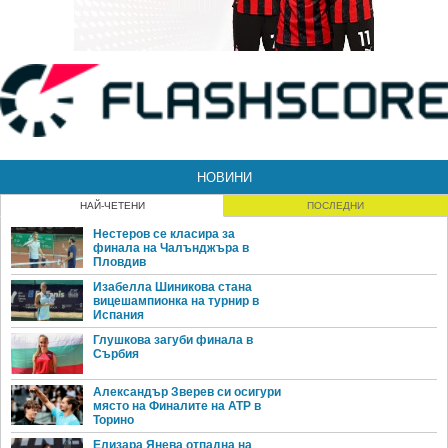
НОВИНИ
НАЙ-ЧЕТЕНИ
ПОСЛЕДНИ
Нестеров се класира за
финала на Чалънджъра в
Пловдив
Изабелла Шиникова стана
вицешампионка на турнир в
Испания
Глушкова загуби финала в
Сърбия
Александър Зверев си осигури
място на Финалите на ATP в
Торино
Елизара Янева отпадна на