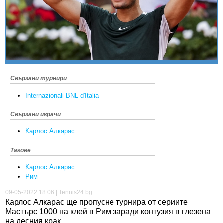
Ретро
SOFIA OPEN
Спорт&Фитнес
КЛУБОВЕ
Други
БЛОГ
Любители
ВИДЕО
ЖЪЛТО
Свързани турнири
РАКЕТНИ
Internazionali BNL d′Italia
Свързани играчи
Карлос Алкарас
Тагове
Карлос Алкарас
Рим
09-05-2022 18:06 | Tennis24.bg
Карлос Алкарас ще пропусне турнира от сериите
Мастърс 1000 на клей в Рим заради контузия в глезена
на десния крак.