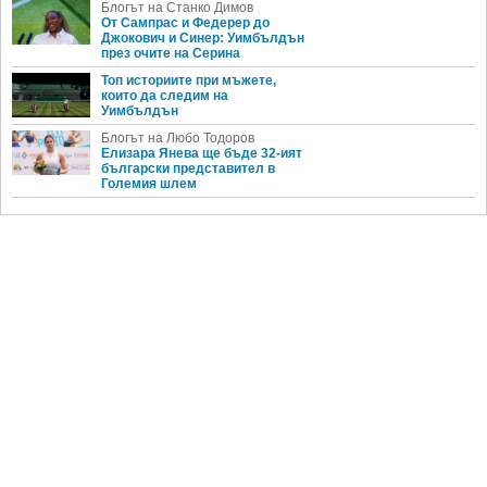
Блогът на Станко Димов
От Сампрас и Федерер до
Джокович и Синер: Уимбълдън
през очите на Серина
Топ историите при мъжете,
които да следим на
Уимбълдън
Блогът на Любо Тодоров
Елизара Янева ще бъде 32-ият
български представител в
Големия шлем