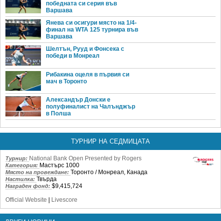
победната си серия във
Варшава
Янева си осигури място на 1/4-
финал на WTA 125 турнира във
Варшава
Шелтън, Рууд и Фонсека с
победи в Монреал
Рибакина оцеля в първия си
мач в Торонто
Александър Донски е
полуфиналист на Чалънджър
в Полша
ТУРНИР НА СЕДМИЦАТА
National Bank Open Presented by Rogers
Турнир:
Мастърс 1000
Категория:
Торонто / Монреал, Канада
Място на провеждане:
Твърда
Настилка:
$9,415,724
Награден фонд:
Official Website
|
Livescore