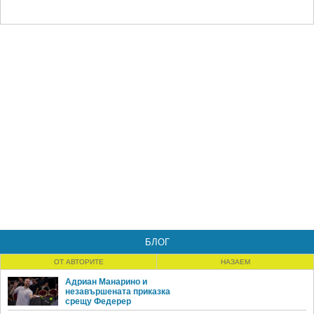
БЛОГ
ОТ АВТОРИТЕ
НАЗАЕМ
Адриан Манарино и
незавършената приказка
срещу Федерер