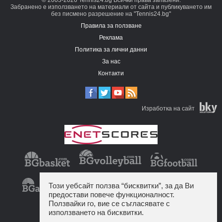
© 2003-2026 Tennis24.bg Всички права запазени.
Забранено е използването на материали от сайта и публикуването им
без писмено разрешение на "Tennis24.bg"
Правила за ползване
Реклама
Политика за лични данни
За нас
Контакти
Изработка на сайт
Този уебсайт ползва “бисквитки”, за да Ви
предостави повече функционалност.
Ползвайки го, вие се съгласявате с
използването на бисквитки.