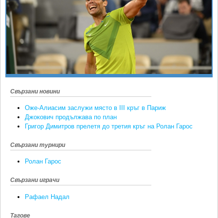
Ретро
SOFIA OPEN
Спорт&Фитнес
КЛУБОВЕ
Други
БЛОГ
Любители
ВИДЕО
ЖЪЛТО
РАКЕТНИ
Свързани новини
Оже-Алиасим заслужи място в III кръг в Париж
Джокович продължава по план
Григор Димитров прелетя до третия кръг на Ролан Гарос
Свързани турнири
Ролан Гарос
Свързани играчи
Рафаел Надал
Тагове