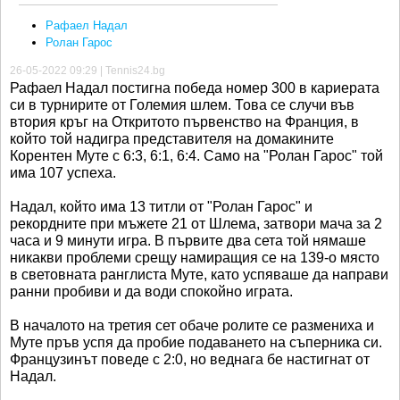
Рафаел Надал
Ролан Гарос
26-05-2022 09:29 | Tennis24.bg
Рафаел Надал постигна победа номер 300 в кариерата
си в турнирите от Големия шлем. Това се случи във
втория кръг на Откритото първенство на Франция, в
който той надигра представителя на домакините
Корентен Муте с 6:3, 6:1, 6:4. Само на "Ролан Гарос" той
има 107 успеха.
Надал, който има 13 титли от "Ролан Гарос" и
рекордните при мъжете 21 от Шлема, затвори мача за 2
часа и 9 минути игра. В първите два сета той нямаше
никакви проблеми срещу намиращия се на 139-о място
в световната ранглиста Муте, като успяваше да направи
ранни пробиви и да води спокойно играта.
В началото на третия сет обаче ролите се размениха и
Муте пръв успя да пробие подаването на съперника си.
Французинът поведе с 2:0, но веднага бе настигнат от
Надал.