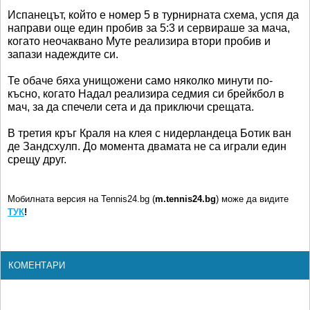
Испанецът, който е номер 5 в турнирната схема, успя да
направи още един пробив за 5:3 и сервираше за мача,
когато неочаквано Муте реализира втори пробив и
запази надеждите си.
Те обаче бяха унищожени само няколко минути по-
късно, когато Надал реализира седмия си брейкбол в
мач, за да спечели сета и да приключи срещата.
В третия кръг Краля на клея с нидерландеца Ботик ван
де Зандсхулп. До момента двамата не са играли един
срещу друг.
Мобилната версия на Tennis24.bg (
m.tennis24.bg
) може да видите
ТУК
!
КОМЕНТАРИ