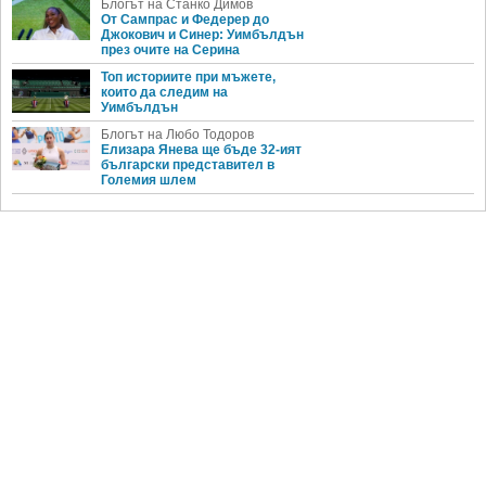
Блогът на Станко Димов
От Сампрас и Федерер до
Джокович и Синер: Уимбълдън
през очите на Серина
Топ историите при мъжете,
които да следим на
Уимбълдън
Блогът на Любо Тодоров
Елизара Янева ще бъде 32-ият
български представител в
Големия шлем