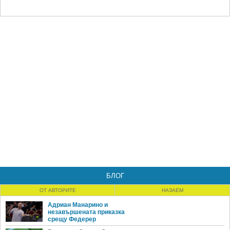
БЛОГ
ОТ АВТОРИТЕ
НАЗАЕМ
Адриан Манарино и
незавършената приказка
срещу Федерер