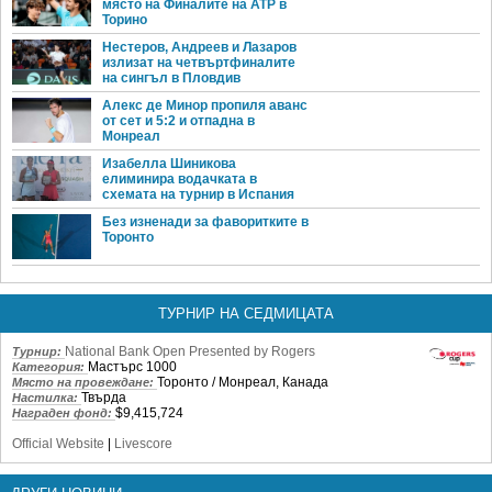
място на Финалите на ATP в
Торино
Нестеров, Андреев и Лазаров
излизат на четвъртфиналите
на сингъл в Пловдив
Алекс де Минор пропиля аванс
от сет и 5:2 и отпадна в
Монреал
Изабелла Шиникова
елиминира водачката в
схемата на турнир в Испания
Без изненади за фаворитките в
Торонто
ТУРНИР НА СЕДМИЦАТА
National Bank Open Presented by Rogers
Турнир:
Мастърс 1000
Категория:
Торонто / Монреал, Канада
Място на провеждане:
Твърда
Настилка:
$9,415,724
Награден фонд:
Official Website
|
Livescore