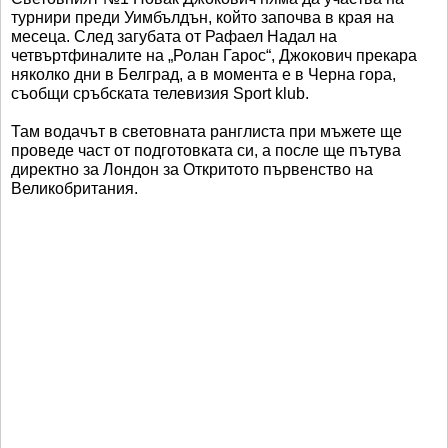
турнири преди Уимбълдън, който започва в края на
месеца. След загубата от Рафаел Надал на
четвъртфиналите на „Ролан Гарос“, Джокович прекара
няколко дни в Белград, а в момента е в Черна гора,
съобщи сръбската телевизия Sport klub.
Там водачът в световната ранглиста при мъжете ще
проведе част от подготовката си, а после ще пътува
директно за Лондон за Откритото първенство на
Великобритания.