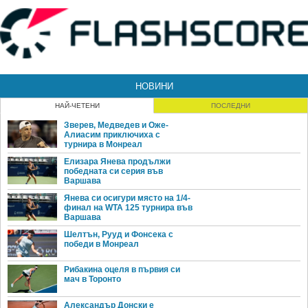
НОВИНИ
НАЙ-ЧЕТЕНИ
ПОСЛЕДНИ
Зверев, Медведев и Оже-
Алиасим приключиха с
турнира в Монреал
Елизара Янева продължи
победната си серия във
Варшава
Янева си осигури място на 1/4-
финал на WTA 125 турнира във
Варшава
Шелтън, Рууд и Фонсека с
победи в Монреал
Рибакина оцеля в първия си
мач в Торонто
Александър Донски е