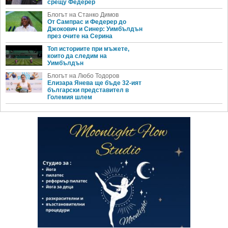
срещу Федерер
Блогът на Станко Димов
От Сампрас и Федерер до
Джокович и Синер: Уимбълдън
през очите на Серина
Топ историите при мъжете,
които да следим на
Уимбълдън
Блогът на Любо Тодоров
Елизара Янева ще бъде 32-ият
български представител в
Големия шлем