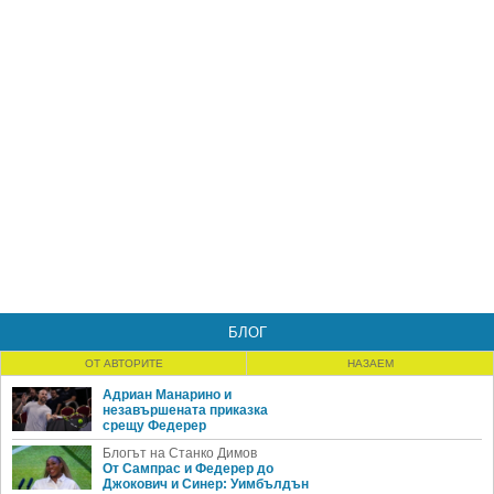
БЛОГ
ОТ АВТОРИТЕ
НАЗАЕМ
Адриан Манарино и
незавършената приказка
срещу Федерер
Блогът на Станко Димов
От Сампрас и Федерер до
Джокович и Синер: Уимбълдън