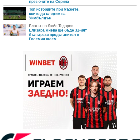
през очите на Серина
Топ историите при мъжете,
които да следим на
Уимбълдън
Блогът на Любо Тодоров
Елизара Янева ще бъде 32-ият
български представител в
Големия шлем