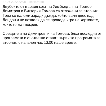
27-06-2022 22:08 | Tennis24.bg
Двубоите от първия кръг на Уимбълдън на Григор
Димитров и Виктория Томова са отложени за вторник.
Това се наложи заради дъжда, който валя днес над
Лондон и не позволи да се проведе игра на кортовете,
които нямат покрив.
Срещите и на Димитров, и на Томова, бяха последни от
програмата и съответно стават първи за програмата за
вторник, с начален час 13:00 наше време.