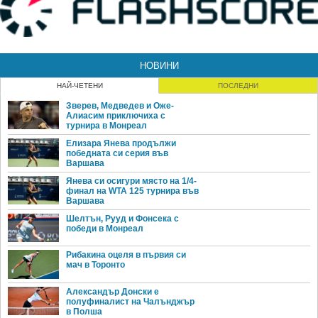
НОВИНИ
НАЙ-ЧЕТЕНИ
ПОСЛЕДНИ
Зверев, Медведев и Оже-
Алиасим приключиха с
турнира в Монреал
Елизара Янева продължи
победната си серия във
Варшава
Янева си осигури място на 1/4-
финал на WTA 125 турнира във
Варшава
Шелтън, Рууд и Фонсека с
победи в Монреал
Рибакина оцеля в първия си
мач в Торонто
Александър Донски е
полуфиналист на Чалънджър
в Полша