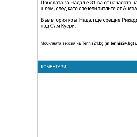
Победата за Надал е 31-ва от началото на
шлем, след като спечели титлите от Austra
Във втория кръг Надал ще срещне Рикарда
над Сам Куери.
Мобилната версия на Tennis24.bg (
m.tennis24.bg
) 
КОМЕНТАРИ