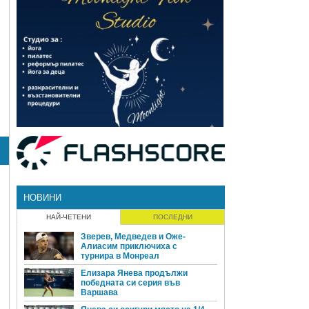
НОВИНИ
НАЙ-ЧЕТЕНИ
ПОСЛЕДНИ
Зверев, Медведев и Оже-
Алиасим приключиха с
турнира в Монреал
Елизара Янева продължи
победната си серия във
Варшава