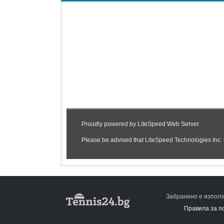
Забранено е използ
Правила за п