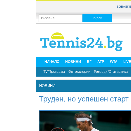
BGBASKE
НАЧАЛО
НОВИНИ
БГ
ATP
WTA
LIV
TV/Програма
Фотогалерии
Рекорди/Статистика
НОВИНИ
Труден, но успешен стар