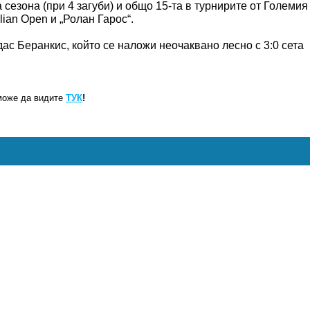
 сезона (при 4 загуби) и общо 15-та в турнирите от Големия
lian Open и „Ролан Гарос“.
с Беранкис, който се наложи неочаквано лесно с 3:0 сета
може да видите
ТУК
!