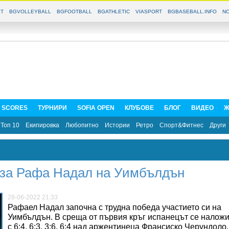
T
BGVOLLEYBALL
BGFOOTBALL
BGATHLETIC
VIASPORT
BGBASEBALL.INFO
NO
E SCORES
ТУРНИРИ
SOFIA OPEN
КЛУБОВЕ
БЛОГ
ВИДЕО
Ж
Топ 10
Екипировка
Любопитно
Истории
Ретро
Спорт&Фитнес
Други
т за Рафа Надал на Уимбълдън
28-06-2022 21:33
Рафаел Надал започна с трудна победа участието си на
Уимбълдън. В среща от първия кръг испанецът се налож
с 6:4, 6:3, 3:6, 6:4 над аржентинеца Франсиско Черундоло.