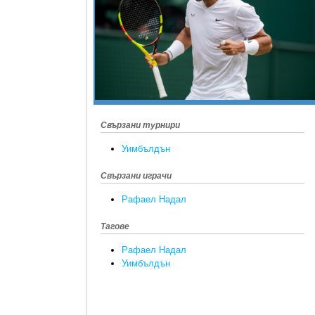
Свързани турнири
Уимбълдън
Свързани играчи
Рафаел Надал
Тагове
Рафаел Надал
Уимбълдън