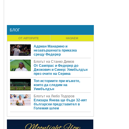
БЛОГ
ОТ АВТОРИТЕ
НАЗАЕМ
Адриан Манарино и
незавършената приказка
срещу Федерер
Блогът на Станко Димов
От Сампрас и Федерер до
Джокович и Синер: Уимбълдън
през очите на Серина
Топ историите при мъжете,
които да следим на
Уимбълдън
Блогът на Любо Тодоров
Елизара Янева ще бъде 32-ият
български представител в
Големия шлем