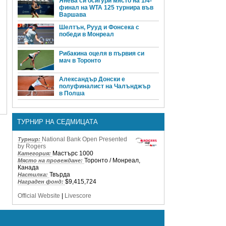
Янева си осигури място на 1/4-
финал на WTA 125 турнира във
Варшава
Шелтън, Рууд и Фонсека с
победи в Монреал
Рибакина оцеля в първия си
мач в Торонто
Александър Донски е
полуфиналист на Чалънджър
в Полша
ТУРНИР НА СЕДМИЦАТА
National Bank Open Presented
Турнир:
by Rogers
Мастърс 1000
Категория:
Торонто / Монреал,
Място на провеждане:
Канада
Твърда
Настилка:
$9,415,724
Награден фонд:
Official Website
|
Livescore