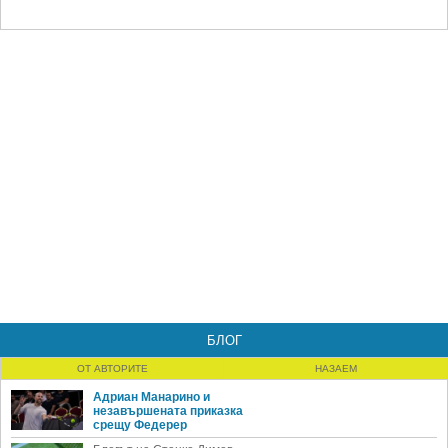
БЛОГ
ОТ АВТОРИТЕ
НАЗАЕМ
Адриан Манарино и
незавършената приказка
срещу Федерер