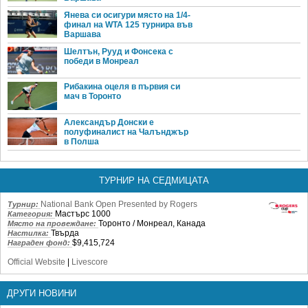
Янева си осигури място на 1/4-
финал на WTA 125 турнира във
Варшава
Шелтън, Рууд и Фонсека с
победи в Монреал
Рибакина оцеля в първия си
мач в Торонто
Александър Донски е
полуфиналист на Чалънджър
в Полша
ТУРНИР НА СЕДМИЦАТА
National Bank Open Presented by Rogers
Турнир:
Мастърс 1000
Категория:
Торонто / Монреал, Канада
Място на провеждане:
Твърда
Настилка:
$9,415,724
Награден фонд:
Official Website
|
Livescore
ДРУГИ НОВИНИ