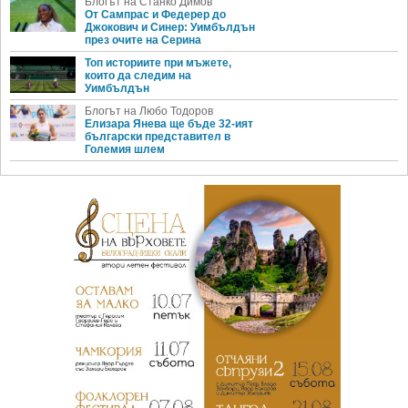
Блогът на Станко Димов
От Сампрас и Федерер до
Джокович и Синер: Уимбълдън
през очите на Серина
Топ историите при мъжете,
които да следим на
Уимбълдън
Блогът на Любо Тодоров
Елизара Янева ще бъде 32-ият
български представител в
Големия шлем