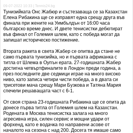
09-07-2022 10:33 | Tennis24.bg
Тунизийката Онс Жабюр и състезаваща се за Казахстан
Елена Рибакина ще се изправят една срещу друга във
финала при жените на Уимбълдън от 16:00 часа
българско време днес. И двете тенисистки дебютират
във финал от Големия шлем, като с победа могат да
запишат историческо постижение.
Втората ракета в света Жабер се опитва да стане не
само първата тунизийка, но и първата африканка с
титла от Шлема в Оупън ерата. 27-годишната Жабер
достигна четвъртфиналите в Лондон преди година, а
през последните две седмици играе на много високо
ниво, като записа четири чисти победа, а в двата си
трисетови мача срещу Мари Бузкова и Татяна Мария
спечели решаващата част с 6-1.
От своя страна 23-годишната Рибакина ще се опита да
донесе първа титла от Големия шлем на Казахстан.
Родената в Москва тенисистка залага на много
агресивна игра, силен сервис и мощни удари от
форхенд, като е водачка по направени асове от
началото на сезона с над 200. Досега тя имаше само