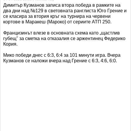
Димитър Кузманов записа втора победа в рамките на
два дни над №129 в световната ранглиста Юго Грение и
се класира за втория кръг на турнира на червени
кортове в Маракеш (Мароко) от сериите АТП 250.
Францизинът влезе в основната схема като „щастлив
губещ" за сметка на отказалия се аржентинец Федерико
Кория.
Мико победи днес с 6:3, 6:4 за 101 минути игра. Вчера
Кузманов се наложи вчера над Грение с 6:3, 4:6, 6:0.