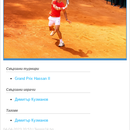
Ретро
SOFIA OPEN
Спорт&Фитнес
КЛУБОВЕ
Други
БЛОГ
Любители
ВИДЕО
ЖЪЛТО
РАКЕТНИ
Свързани турнири
Grand Prix Hassan II
Свързани играчи
Димитър Кузманов
Тагове
Димитър Кузманов
04-04-2023 20:53 | Tennis24.bg