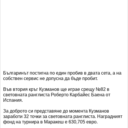
Българинът постигна по един пробив в двата сета, а на
собствен сервис не допусна да бъде пробит.
Във втория кръг Кузманов ще играе срещу №82 в
световната ранглиста Роберто Карбайес Баена от
Испания.
За доброто си представяне до момента Кузманов
заработи 32 точки за световната ранглиста. Наградният
фонд на турнира в Маракеш е 630,705 евро.