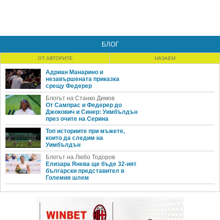
БЛОГ
ОТ АВТОРИТЕ
НАЗАЕМ
Адриан Манарино и
незавършената приказка
срещу Федерер
Блогът на Станко Димов
От Сампрас и Федерер до
Джокович и Синер: Уимбълдън
през очите на Серина
Топ историите при мъжете,
които да следим на
Уимбълдън
Блогът на Любо Тодоров
Елизара Янева ще бъде 32-ият
български представител в
Големия шлем