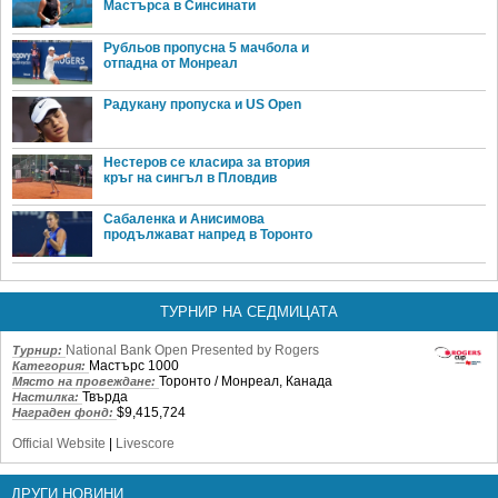
Мастърса в Синсинати
Рубльов пропусна 5 мачбола и
отпадна от Монреал
Радукану пропуска и US Open
Нестеров се класира за втория
кръг на сингъл в Пловдив
Сабаленка и Анисимова
продължават напред в Торонто
ТУРНИР НА СЕДМИЦАТА
National Bank Open Presented by Rogers
Турнир:
Мастърс 1000
Категория:
Торонто / Монреал, Канада
Място на провеждане:
Твърда
Настилка:
$9,415,724
Награден фонд:
Official Website
|
Livescore
ДРУГИ НОВИНИ