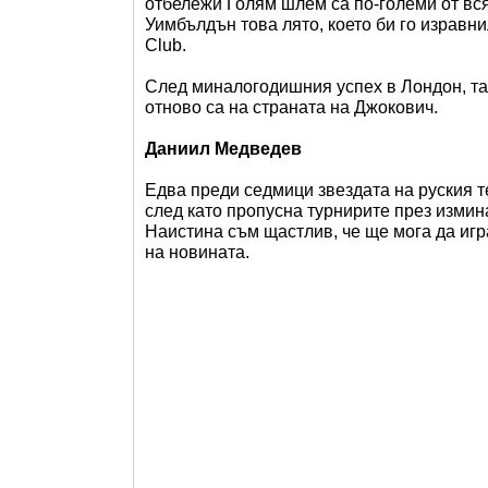
отбележи Голям шлем са по-големи от вся
Уимбълдън това лято, което би го изравни
Club.
След миналогодишния успех в Лондон, та
отново са на страната на Джокович.
Даниил Медведев
Едва преди седмици звездата на руския т
след като пропусна турнирите през измин
Наистина съм щастлив, че ще мога да игр
на новината.