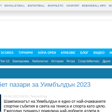
T
BGVOLLEYBALL
BGFOOTBALL
BGATHLETIC
VIASPORT
BGBASEBALL.INFO
NO
E SCORES
ТУРНИРИ
SOFIA OPEN
КЛУБОВЕ
БЛОГ
ВИДЕО
Ж
Топ 10
Екипировка
Любопитно
Истории
Ретро
Спорт&Фитнес
Други
бет пазари за Уимбълдън 2023
24-04-2023 09:53 | Tennis24.bg
Шампионатът на Уимбълдън e едно от най-очакваните
спортни събития в света на тениса и спорта като цяло.
Ежегодно турнирът привлича най-добрите атлети в