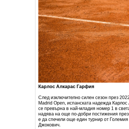
Карлос Алкарас Гарфия
След изключително силен сезон през 2022
Madrid Open, испанската надежда Карлос 
се превърна в най-младия номер 1 в света
надява на още по-добри постижения през 2
е да спечели още един турнир от Големия
Джокович.