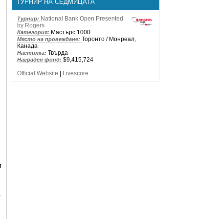
ТУРНИР НА СЕДМИЦАТА
National Bank Open Presented
Турнир:
by Rogers
Мастърс 1000
Категория:
Торонто / Монреал,
Място на провеждане:
Канада
Твърда
Настилка:
$9,415,724
Награден фонд:
Official Website
|
Livescore
и
а