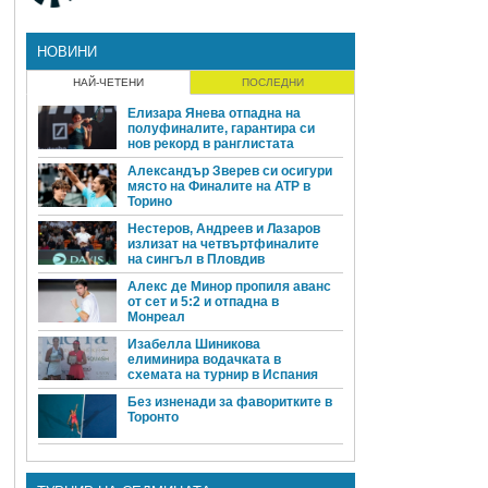
НОВИНИ
НАЙ-ЧЕТЕНИ
ПОСЛЕДНИ
Елизара Янева отпадна на
полуфиналите, гарантира си
нов рекорд в ранглистата
Александър Зверев си осигури
място на Финалите на ATP в
Торино
Нестеров, Андреев и Лазаров
излизат на четвъртфиналите
на сингъл в Пловдив
Алекс де Минор пропиля аванс
от сет и 5:2 и отпадна в
Монреал
Изабелла Шиникова
елиминира водачката в
схемата на турнир в Испания
Без изненади за фаворитките в
Торонто