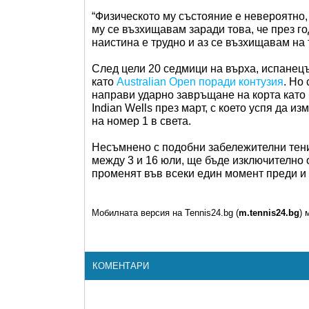
“Физическото му състояние е невероятно, 
му се възхищавам заради това, че през го
наистина е трудно и аз се възхищавам на 
След цели 20 седмици на върха, испанецъ
като
Australian Open поради контузия
. Но
направи ударно завръщане на корта като
Indian Wells през март, с което успя да и
на номер 1 в света.
Несъмнено с подобни забележителни тени
между 3 и 16 юли, ще бъде изключително 
променят във всеки един момент преди и 
Мобилната версия на Tennis24.bg (
m.tennis24.bg
) 
КОМЕНТАРИ