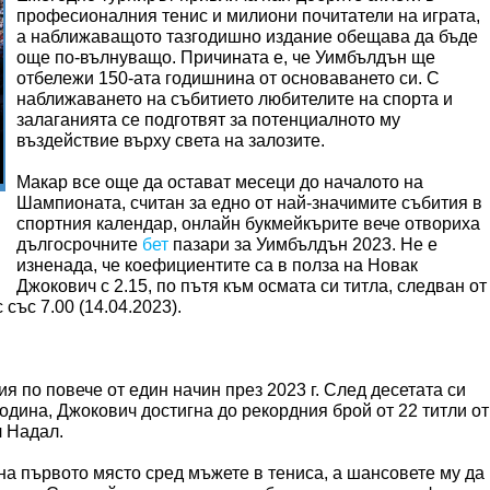
професионалния тенис и милиони почитатели на играта,
а наближаващото тазгодишно издание обещава да бъде
още по-вълнуващо. Причината е, че Уимбълдън ще
отбележи 150-ата годишнина от основаването си. С
наближаването на събитието любителите на спорта и
залаганията се подготвят за потенциалното му
въздействие върху света на залозите.
Макар все още да остават месеци до началото на
Шампионата, считан за едно от най-значимите събития в
спортния календар, онлайн букмейкърите вече отвориха
дългосрочните
бет
пазари за Уимбълдън 2023. Не е
изненада, че коефициентите са в полза на Новак
Джокович с 2.15, по пътя към осмата си титла, следван от
със 7.00 (14.04.2023).
я по повече от един начин през 2023 г. След десетата си
одина, Джокович достигна до рекордния брой от 22 титли от
 Надал.
 на първото място сред мъжете в тениса, а шансовете му да