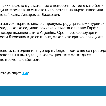
психическото му състояние е невероятно. Той е като бог и
дините остава на същото ниво, остава на върха. Наистина,
това”, казва Алкарас за Джокович.
т загуби първото място и пропусна редица големи турнири
 след няколко седмици почивка и възстановяване Гарфия
 покори шампионатите Argentina Open през февруари и
змести Джокович и да си върне, макар и за кратко, позицията
систи, тазгодишният турнир в Лондон, който ще се проведе
оспорван и вълнуващ, а коефициентите могат да се
по време на събитието.
може да видите
ТУК
!