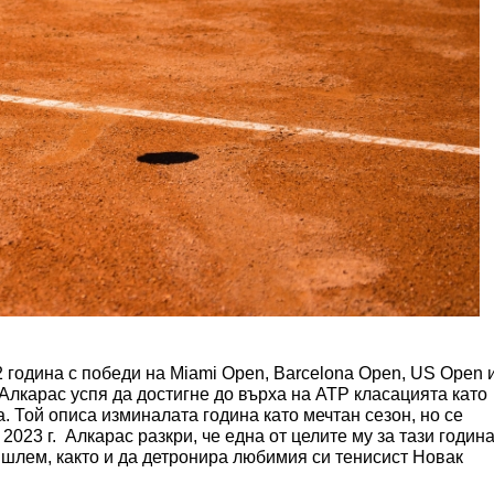
 година с победи на Miami Open, Barcelona Open, US Open 
Алкарас успя да достигне до върха на ATP класацията като
. Той описа изминалата година като мечтан сезон, но се
023 г. Алкарас разкри, че една от целите му за тази годин
 шлем, както и да детронира любимия си тенисист Новак