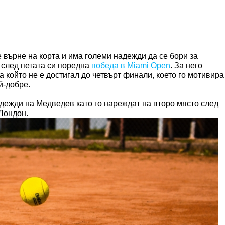
 върне на корта и има големи надежди да се бори за
 след петата си поредна
победа в Miami Open
. За него
 който не е достигал до четвърт финали, което го мотивира
й-добре.
дежди на Медведев като го нареждат на второ място след
Лондон.