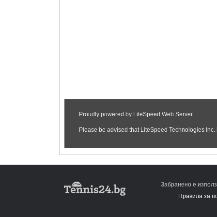
Забранено е използ
Правила за п