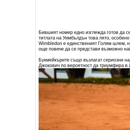
Бившият номер едно изглежда готов да се
титлата на Уимбълдън това лято, особено
Wimbledon е единственият Голям шлем, на
още повече да се представи възможно на
Букмейкърите също възлагат сериозни на
Джокович по вероятност да триумфира в 