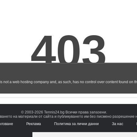
© 2003-2026 Tennis24.bg Всички права запазени.
ването на материали от сайта и публикуването им без писмено разрешение на
олзване
Реклама
Политика за лични данни
За нас