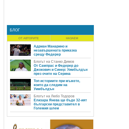
БЛОГ
ОТ АВТОРИТЕ
НАЗАЕМ
Адриан Манарино и
незавършената приказка
срещу Федерер
Блогът на Станко Димов
От Сампрас и Федерер до
Джокович и Синер: Уимбълдън
през очите на Серина
Топ историите при мъжете,
които да следим на
Уимбълдън
Блогът на Любо Тодоров
Елизара Янева ще бъде 32-ият
български представител в
Големия шлем