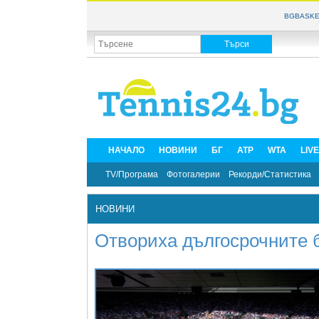
BGBASKE
НАЧАЛО
НОВИНИ
БГ
ATP
WTA
LIV
TV/Програма
Фотогалерии
Рекорди/Статистика
НОВИНИ
Отвориха дългосрочните 