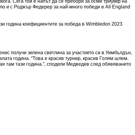
кога. Сега той е напът да се пребори за осми триумф на
ло и с Роджър Федерер за най-много победи в All England
зи година коефициентите за победа в Wimbledon 2023
енис получи зелена светлина за участието си в Уимбълдън,
алата година. “Това е красив турнир, красив Голям шлем.
ая там тази година.”, сподели Медведев след обявяването