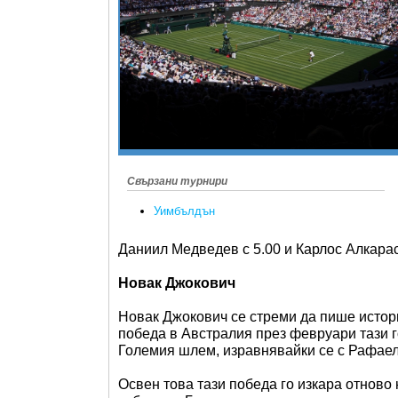
Свързани турнири
Уимбълдън
Даниил Медведев с 5.00 и Карлос Алкарас 
Новак Джокович
Новак Джокович се стреми да пише истори
победа в Австралия през февруари тази г
Големия шлем, изравнявайки се с Рафаел
Освен това тази победа го изкара отново