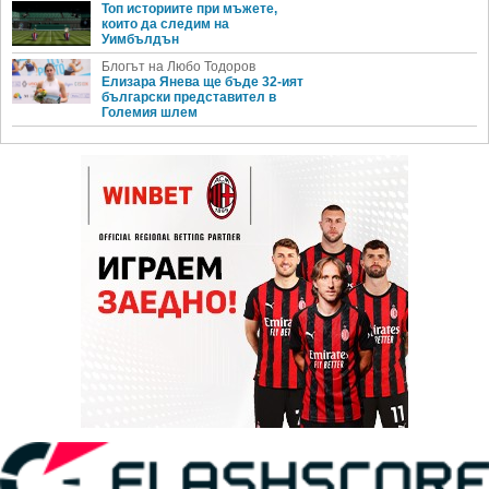
Топ историите при мъжете,
които да следим на
Уимбълдън
Блогът на Любо Тодоров
Елизара Янева ще бъде 32-ият
български представител в
Големия шлем