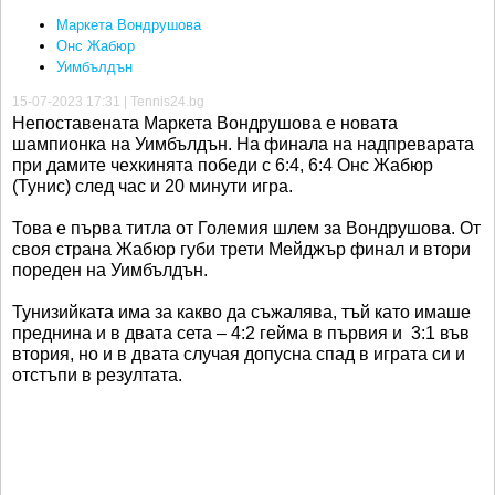
Маркета Вондрушова
Онс Жабюр
Уимбълдън
15-07-2023 17:31 | Tennis24.bg
Непоставената Маркета Вондрушова е новата
шампионка на Уимбълдън. На финала на надпреварата
при дамите чехкинята победи с 6:4, 6:4 Онс Жабюр
(Тунис) след час и 20 минути игра.
Това е първа титла от Големия шлем за Вондрушова. От
своя страна Жабюр губи трети Мейджър финал и втори
пореден на Уимбълдън.
Тунизийката има за какво да съжалява, тъй като имаше
преднина и в двата сета – 4:2 гейма в първия и 3:1 във
втория, но и в двата случая допусна спад в играта си и
отстъпи в резултата.