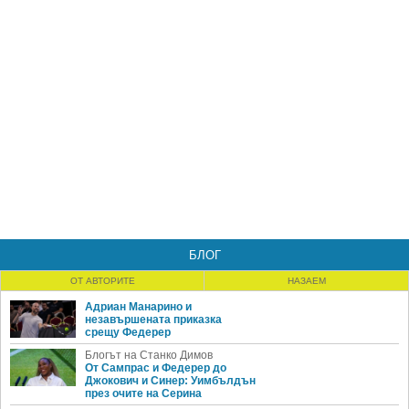
БЛОГ
ОТ АВТОРИТЕ
НАЗАЕМ
Адриан Манарино и
незавършената приказка
срещу Федерер
Блогът на Станко Димов
От Сампрас и Федерер до
Джокович и Синер: Уимбълдън
през очите на Серина