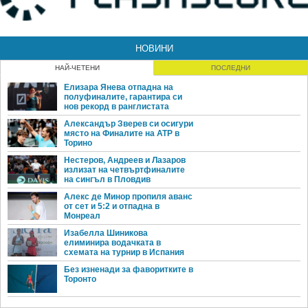
НОВИНИ
НАЙ-ЧЕТЕНИ
ПОСЛЕДНИ
Елизара Янева отпадна на
полуфиналите, гарантира си
нов рекорд в ранглистата
Александър Зверев си осигури
място на Финалите на ATP в
Торино
Нестеров, Андреев и Лазаров
излизат на четвъртфиналите
на сингъл в Пловдив
Алекс де Минор пропиля аванс
от сет и 5:2 и отпадна в
Монреал
Изабелла Шиникова
елиминира водачката в
схемата на турнир в Испания
Без изненади за фаворитките в
Торонто