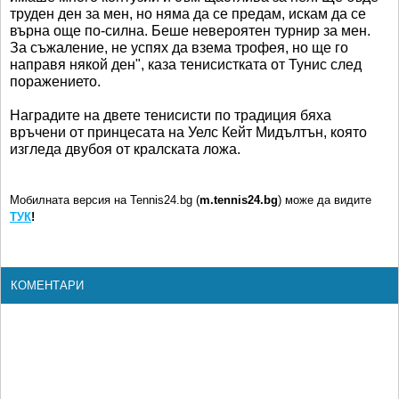
труден ден за мен, но няма да се предам, искам да се
върна още по-силна. Беше невероятен турнир за мен.
За съжаление, не успях да взема трофея, но ще го
направя някой ден", каза тенисистката от Тунис след
поражението.
Наградите на двете тенисисти по традиция бяха
връчени от принцесата на Уелс Кейт Мидълтън, която
изгледа двубоя от кралската ложа.
Мобилната версия на Tennis24.bg (
m.tennis24.bg
) може да видите
ТУК
!
КОМЕНТАРИ