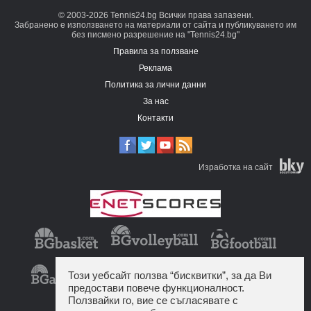
© 2003-2026 Tennis24.bg Всички права запазени.
Забранено е използването на материали от сайта и публикуването им
без писмено разрешение на "Tennis24.bg"
Правила за ползване
Реклама
Политика за лични данни
За нас
Контакти
Изработка на сайт
Този уебсайт ползва “бисквитки”, за да Ви
предостави повече функционалност.
Ползвайки го, вие се съгласявате с