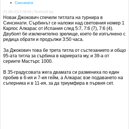
Синсинати
21-08-2023 08:58 | Tennis24.bg
Новак Джокович спечели титлата на турнира в
Синсинати. Сърбинът се наложи над световния номер 1
Карлос Алкарас от Испания след 5:7, 7:6 (7), 7:6 (4).
Двубоят бе изключително зрелище, което бе изпълнено с
редица обрати и продължи 3:50 часа.
За Джокович това бе трета титла от състезанието и общо
95-ата титла за сърбина в кариерата му, и 39-а от
сериите Мастърс 1000.
В 35-градусовата жега двамата си размениха по един
пробив в 6-ия и 7-ия гейм, а Алкарас взе подаването на
съперника и в 11-ия, за да триумфира в първия сет.