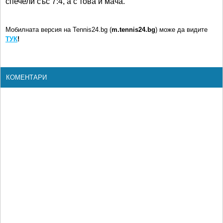
спечели със 7:4, а с това и мача.
Мобилната версия на Tennis24.bg (
m.tennis24.bg
) може да видите
ТУК
!
КОМЕНТАРИ