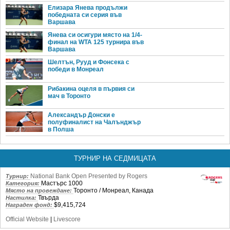
Елизара Янева продължи
победната си серия във
Варшава
Янева си осигури място на 1/4-
финал на WTA 125 турнира във
Варшава
Шелтън, Рууд и Фонсека с
победи в Монреал
Рибакина оцеля в първия си
мач в Торонто
Александър Донски е
полуфиналист на Чалънджър
в Полша
ТУРНИР НА СЕДМИЦАТА
National Bank Open Presented by Rogers
Турнир:
Мастърс 1000
Категория:
Торонто / Монреал, Канада
Място на провеждане:
Твърда
Настилка:
$9,415,724
Награден фонд:
Official Website
|
Livescore