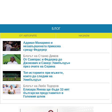
БЛОГ
ОТ АВТОРИТЕ
НАЗАЕМ
Адриан Манарино и
незавършената приказка
срещу Федерер
Блогът на Станко Димов
От Сампрас и Федерер до
Джокович и Синер: Уимбълдън
през очите на Серина
Топ историите при мъжете,
които да следим на
Уимбълдън
Блогът на Любо Тодоров
Елизара Янева ще бъде 32-ият
български представител в
Големия шлем