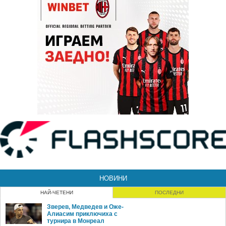
НОВИНИ
НАЙ-ЧЕТЕНИ
ПОСЛЕДНИ
Зверев, Медведев и Оже-
Алиасим приключиха с
турнира в Монреал