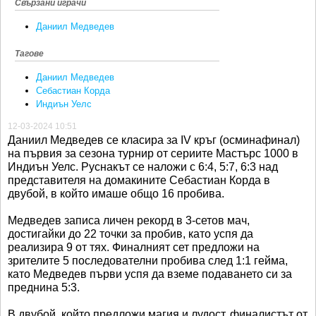
Свързани играчи
Даниил Медведев
Тагове
Даниил Медведев
Себастиан Корда
Индиън Уелс
12-03-2024 10:51
Даниил Медведев се класира за IV кръг (осминафинал)
на първия за сезона турнир от сериите Мастърс 1000 в
Индиън Уелс. Руснакът се наложи с 6:4, 5:7, 6:3 над
представителя на домакините Себастиан Корда в
двубой, в който имаше общо 16 пробива.
Медведев записа личен рекорд в 3-сетов мач,
достигайки до 22 точки за пробив, като успя да
реализира 9 от тях. Финалният сет предложи на
зрителите 5 последователни пробива след 1:1 гейма,
като Медведев първи успя да вземе подаването си за
преднина 5:3.
В двубой, който предложи магия и лудост, финалистът от