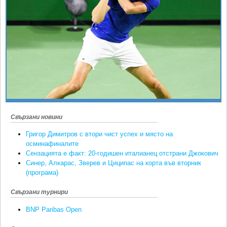
Ретро
SOFIA OPEN
Спорт&Фитнес
КЛУБОВЕ
Други
БЛОГ
Любители
ВИДЕО
ЖЪЛТО
РАКЕТНИ
Свързани новини
Григор Димитров с втори чист успех и място на
осминафиналите
Сензацията е факт: 20-годишен италианец отстрани Джокович
Синер, Алкарас, Зверев и Циципас на корта във вторник
(програма)
Свързани турнири
BNP Paribas Open