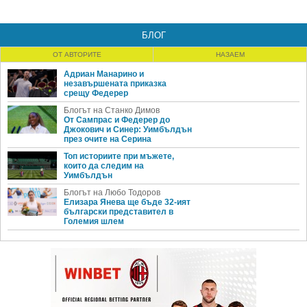
БЛОГ
ОТ АВТОРИТЕ
НАЗАЕМ
Адриан Манарино и
незавършената приказка
срещу Федерер
Блогът на Станко Димов
От Сампрас и Федерер до
Джокович и Синер: Уимбълдън
през очите на Серина
Топ историите при мъжете,
които да следим на
Уимбълдън
Блогът на Любо Тодоров
Елизара Янева ще бъде 32-ият
български представител в
Големия шлем