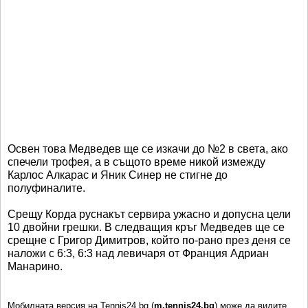
Освен това Медведев ще се изкачи до №2 в света, ако
спечели трофея, а в същото време никой измежду
Карлос Алкарас и Яник Синер не стигне до
полуфиналите.
Срещу Корда руснакът сервира ужасно и допусна цели
10 двойни грешки. В следващия кръг Медведев ще се
срещне с Григор Димитров, който по-рано през деня се
наложи с 6:3, 6:3 над левичаря от Франция Адриан
Манарино.
Мобилната версия на Tennis24.bg (
m.tennis24.bg
) може да видите