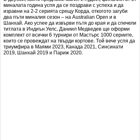
миналата година успя да се поздрави с успеха и да
изравни на 2-2 серията срещу Корда, откогото загуби
два пъти миналия сезон – на Australian Open и в
Шанхай. Ако успее да извърви пътя до края и да спечели
титлата в Индиън Уелс, Даниил Медведев ще оформи
комплект от всички 6 турнири от Мастърс 1000 сериите,
които се провеждат на твърди кортове. Той вече успя да
триумфира в Маями 2023, Канада 2021, Синсинати
2019, Шанхай 2019 и Париж 2020.