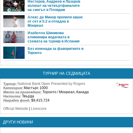
Нестеров, Андреев и Лазаров
излизат на четвъртфиналите
на сингъл в Пловдив
Алекс де Минор пропиля аванс
от сет и 5:2 и отпадна в
Монреал
Изабелла Шиникова
елиминира водачката в
схемата на турнир в Испания
Без изненади за фаворитките в
Торонто
ТУРНИР НА СЕДМИЦАТА
National Bank Open Presented by Rogers
Турнир:
Мастърс 1000
Категория:
Торонто / Монреал, Канада
Място на провеждане:
Твърда
Настилка:
$9,415,724
Награден фонд:
Official Website
|
Livescore
ДРУГИ НОВИНИ