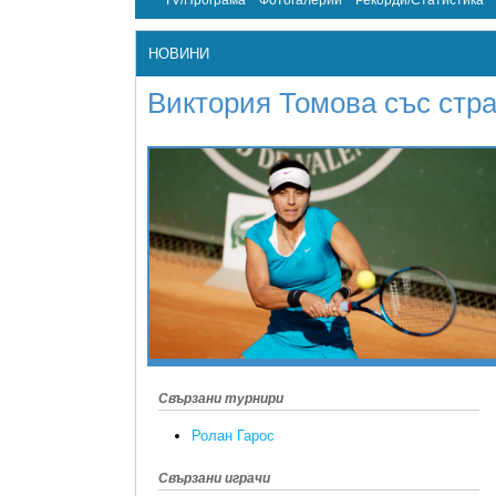
TV/Програма
Фотогалерии
Рекорди/Статистика
НОВИНИ
Виктория Томова със стр
Свързани турнири
Ролан Гарос
Свързани играчи