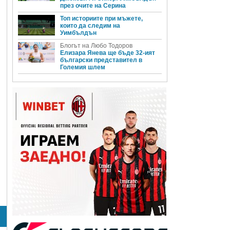
през очите на Серина
Топ историите при мъжете,
които да следим на
Уимбълдън
Блогът на Любо Тодоров
Елизара Янева ще бъде 32-ият
български представител в
Големия шлем