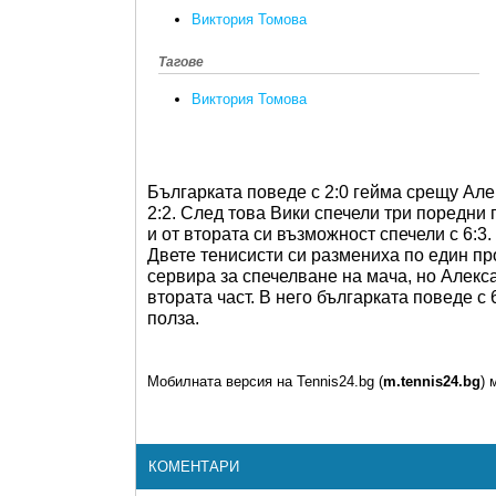
Виктория Томова
Тагове
Виктория Томова
Българката поведе с 2:0 гейма срещу Але
2:2. След това Вики спечели три поредни 
и от втората си възможност спечели с 6:3.
Двете тенисисти си размениха по един про
сервира за спечелване на мача, но Алекса
втората част. В него българката поведе с
полза.
Мобилната версия на Tennis24.bg (
m.tennis24.bg
) 
КОМЕНТАРИ