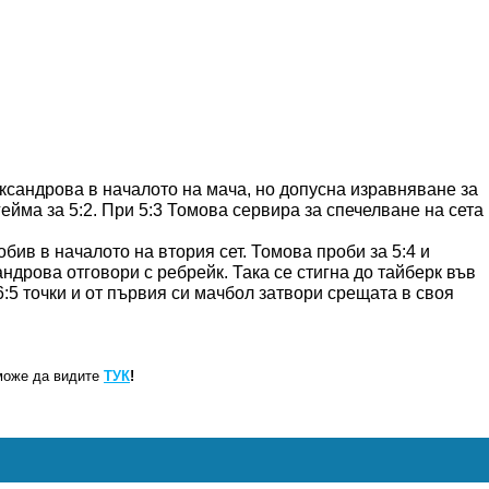
ксандрова в началото на мача, но допусна изравняване за
гейма за 5:2. При 5:3 Томова сервира за спечелване на сета
бив в началото на втория сет. Томова проби за 5:4 и
ндрова отговори с ребрейк. Така се стигна до тайберк във
 6:5 точки и от първия си мачбол затвори срещата в своя
може да видите
ТУК
!