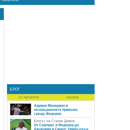
Любители
а
БЛОГ
ОТ АВТОРИТЕ
НАЗАЕМ
Адриан Манарино и
незавършената приказка
срещу Федерер
Блогът на Станко Димов
От Сампрас и Федерер до
Джокович и Синер: Уимбълдън