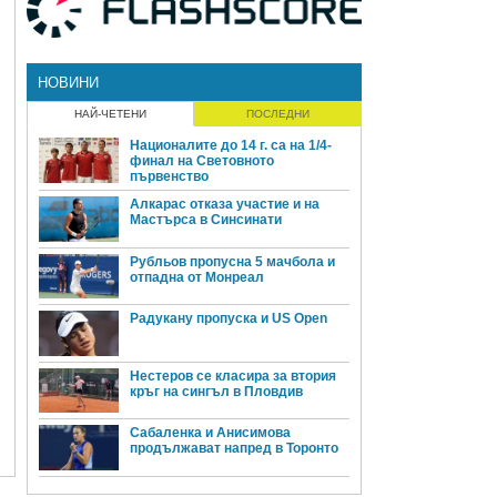
НОВИНИ
НАЙ-ЧЕТЕНИ
ПОСЛЕДНИ
Националите до 14 г. са на 1/4-
финал на Световното
първенство
Алкарас отказа участие и на
Мастърса в Синсинати
Рубльов пропусна 5 мачбола и
отпадна от Монреал
Радукану пропуска и US Open
Нестеров се класира за втория
кръг на сингъл в Пловдив
Сабаленка и Анисимова
продължават напред в Торонто