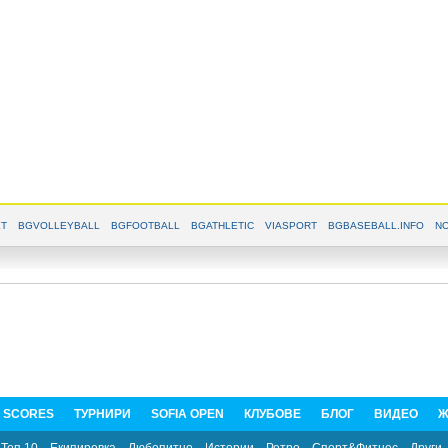
T
BGVOLLEYBALL
BGFOOTBALL
BGATHLETIC
VIASPORT
BGBASEBALL.INFO
NO
E SCORES
ТУРНИРИ
SOFIA OPEN
КЛУБОВЕ
БЛОГ
ВИДЕО
Ж