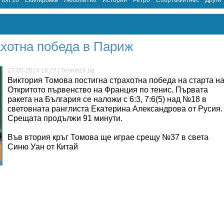
Топ 10
Екипировка
Любопитно
Истории
Ретро
Спорт&Фитнес
Други
ахотна победа в Париж
27-05-2024 18:27 | Tennis24.bg
Виктория Томова постигна страхотна победа на старта н
Откритото първенство на Франция по тенис. Първата
ракета на България се наложи с 6:3, 7:6(5) над №18 в
световната ранглиста Екатерина Александрова от Русия.
Срещата продължи 91 минути.
Във втория кръг Томова ще играе срещу №37 в света
Синю Уан от Китай