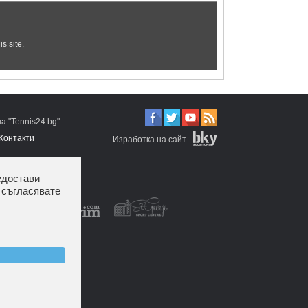
 "Tennis24.bg"
Контакти
Изработка на сайт
едостави
 съгласявате