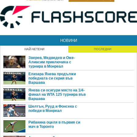
НОВИНИ
НАЙ-ЧЕТЕНИ
ПОСЛЕДНИ
Зверев, Медведев и Оже-
Алиасим приключиха с
турнира в Монреал
Елизара Янева продължи
победната си серия във
Варшава
Янева си осигури място на 1/4-
финал на WTA 125 турнира във
Варшава
Шелтън, Рууд и Фонсека с
победи в Монреал
Рибакина оцеля в първия си
мач в Торонто