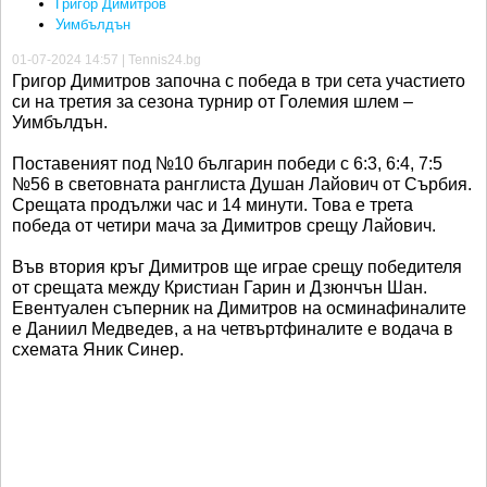
Григор Димитров
Уимбълдън
01-07-2024 14:57 | Tennis24.bg
Григор Димитров започна с победа в три сета участието
си на третия за сезона турнир от Големия шлем –
Уимбълдън.
Поставеният под №10 българин победи с 6:3, 6:4, 7:5
№56 в световната ранглиста Душан Лайович от Сърбия.
Срещата продължи час и 14 минути. Това е трета
победа от четири мача за Димитров срещу Лайович.
Във втория кръг Димитров ще играе срещу победителя
от срещата между Кристиан Гарин и Дзюнчън Шан.
Евентуален съперник на Димитров на осминафиналите
е Даниил Медведев, а на четвъртфиналите е водача в
схемата Яник Синер.