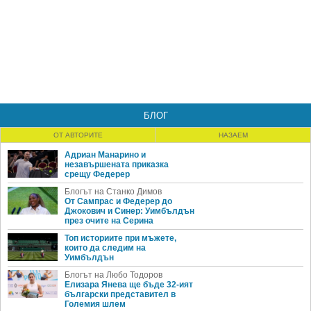
БЛОГ
ОТ АВТОРИТЕ
НАЗАЕМ
Адриан Манарино и
незавършената приказка
срещу Федерер
Блогът на Станко Димов
От Сампрас и Федерер до
Джокович и Синер: Уимбълдън
през очите на Серина
Топ историите при мъжете,
които да следим на
Уимбълдън
Блогът на Любо Тодоров
Елизара Янева ще бъде 32-ият
български представител в
Големия шлем