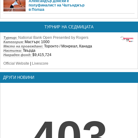
Александър Донски е
полуфиналист на Чалънджър
в Полша
ТУРНИР НА СЕДМИЦАТА
National Bank Open Presented by Rogers
Турнир:
Мастърс 1000
Категория:
Торонто / Монреал, Канада
Място на провеждане:
Твърда
Настилка:
$9,415,724
Награден фонд:
Official Website
|
Livescore
ДРУГИ НОВИНИ