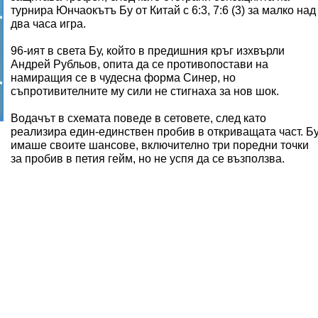
турнира Юнчаокътъ Бу от Китай с 6:3, 7:6 (3) за малко над
два часа игра.
96-ият в света Бу, който в предишния кръг изхвърли
Андрей Рубльов, опита да се противопостави на
намиращия се в чудесна форма Синер, но
съпротивителните му сили не стигнаха за нов шок.
Водачът в схемата поведе в сетовете, след като
реализира един-единствен пробив в откриващата част. Б
имаше своите шансове, включително три поредни точки
за пробив в петия гейм, но не успя да се възползва.