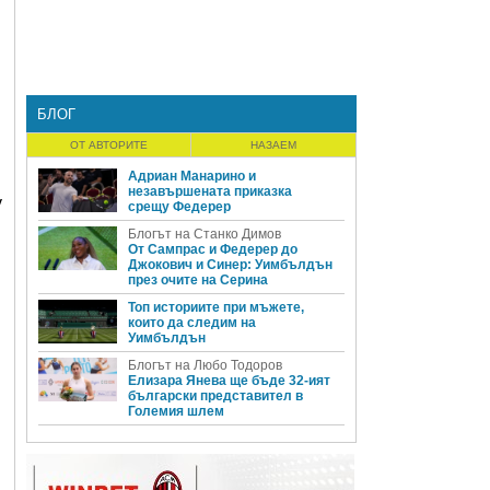
БЛОГ
ОТ АВТОРИТЕ
НАЗАЕМ
Адриан Манарино и
незавършената приказка
у
срещу Федерер
Блогът на Станко Димов
От Сампрас и Федерер до
Джокович и Синер: Уимбълдън
през очите на Серина
Топ историите при мъжете,
които да следим на
Уимбълдън
Блогът на Любо Тодоров
Елизара Янева ще бъде 32-ият
български представител в
Големия шлем