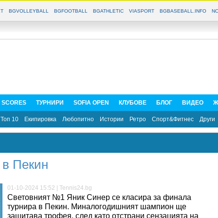
T
BGVOLLEYBALL
BGFOOTBALL
BGATHLETIC
VIASPORT
BGBASEBALL.INFO
NO
E SCORES
ТУРНИРИ
SOFIA OPEN
КЛУБОВЕ
БЛОГ
ВИДЕО
Ж
Топ 10
Екипировка
Любопитно
Истории
Ретро
Спорт&Фитнес
Други
 в Пекин
01-10-2024 15:52 | Tennis24.bg
Световният №1 Яник Синер се класира за финала
турнира в Пекин. Миналогодишният шампион ще
защитава трофея, след като отстрани сензацията на