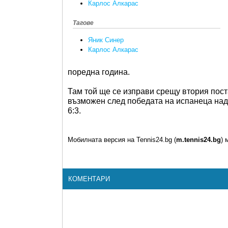
Карлос Алкарас
Тагове
Яник Синер
Карлос Алкарас
поредна година.
Там той ще се изправи срещу втория пост
възможен след победата на испанеца над
6:3.
Мобилната версия на Tennis24.bg (
m.tennis24.bg
) 
КОМЕНТАРИ