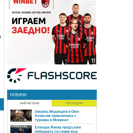
-
а
НОВИНИ
НАЙ-ЧЕТЕНИ
ПОСЛЕДНИ
Зверев, Медведев и Оже-
Алиасим приключиха с
турнира в Монреал
Елизара Янева продължи
победната си серия във