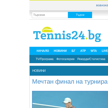
BGBASKE
НАЧАЛО
НОВИНИ
БГ
ATP
WTA
LIV
TV/Програма
Фотогалерии
Рекорди/Статистика
НОВИНИ
Мечтан финал на турнира