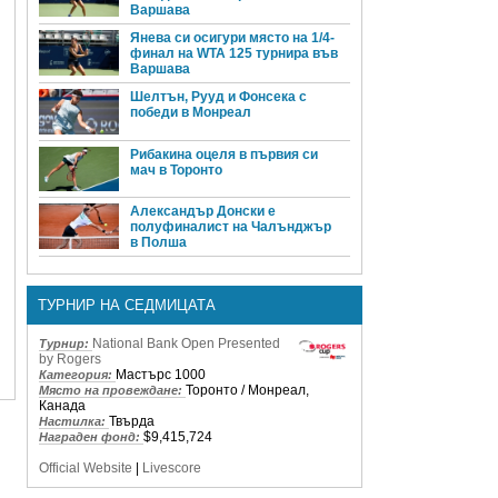
Варшава
Янева си осигури място на 1/4-
финал на WTA 125 турнира във
Варшава
Шелтън, Рууд и Фонсека с
победи в Монреал
Рибакина оцеля в първия си
мач в Торонто
Александър Донски е
полуфиналист на Чалънджър
в Полша
ТУРНИР НА СЕДМИЦАТА
National Bank Open Presented
Турнир:
by Rogers
Мастърс 1000
Категория:
Торонто / Монреал,
Място на провеждане:
Канада
Твърда
Настилка:
$9,415,724
Награден фонд:
Official Website
|
Livescore