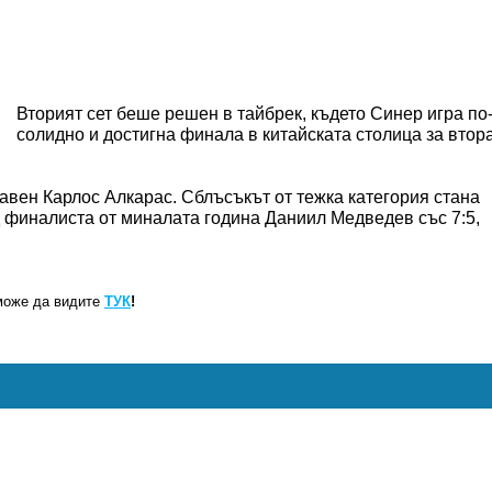
Вторият сет беше решен в тайбрек, където Синер игра по
солидно и достигна финала в китайската столица за втор
авен Карлос Алкарас. Сблъсъкът от тежка категория стана
 финалиста от миналата година Даниил Медведев със 7:5,
може да видите
ТУК
!