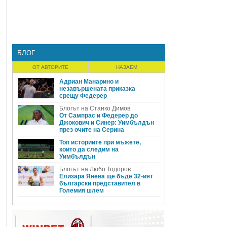
.
БЛОГ
ОТ АВТОРИТЕ
НАЗАЕМ
Адриан Манарино и
незавършената приказка
срещу Федерер
Блогът на Станко Димов
От Сампрас и Федерер до
Джокович и Синер: Уимбълдън
през очите на Серина
Топ историите при мъжете,
които да следим на
Уимбълдън
Блогът на Любо Тодоров
Елизара Янева ще бъде 32-ият
български представител в
Големия шлем