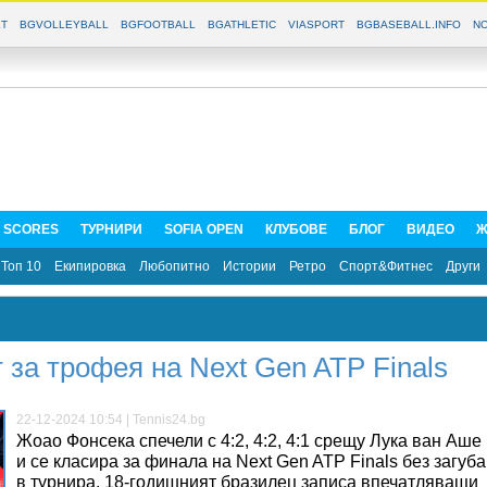
T
BGVOLLEYBALL
BGFOOTBALL
BGATHLETIC
VIASPORT
BGBASEBALL.INFO
NO
E SCORES
ТУРНИРИ
SOFIA OPEN
КЛУБОВЕ
БЛОГ
ВИДЕО
Ж
Топ 10
Екипировка
Любопитно
Истории
Ретро
Спорт&Фитнес
Други
 за трофея на Next Gen ATP Finals
22-12-2024 10:54 | Tennis24.bg
Жоао Фонсека спечели с 4:2, 4:2, 4:1 срещу Лука ван Аше
и се класира за финала на Next Gen ATP Finals без загуба
в турнира. 18-годишният бразилец записа впечатляващи