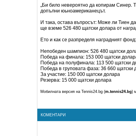
„Би било невероятно да копирам Синер. То
допълни юьноамериканецът.
И така, остава въпросът: Може ли Тиен д
ще вземе 526 480 щатски долара от наг
Ето и как се разпределя наградният фонд
Непобеден шампион: 526 480 щатски дол
Победа на финала: 153 000 щатски долар
Победа на полуфинала: 113 500 щатски д
Победа в груповата фаза: 36 660 щатски 
За участие: 150 000 щатски долара
Резерва: 15 000 щатски долара
Мобилната версия на Tennis24.bg (
m.tennis24.bg
) 
КОМЕНТАРИ