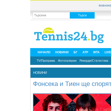
BGBASKE
НАЧАЛО
НОВИНИ
БГ
ATP
WTA
LIV
TV/Програма
Фотогалерии
Рекорди/Статистика
НОВИНИ
Фонсека и Тиен ще спорят