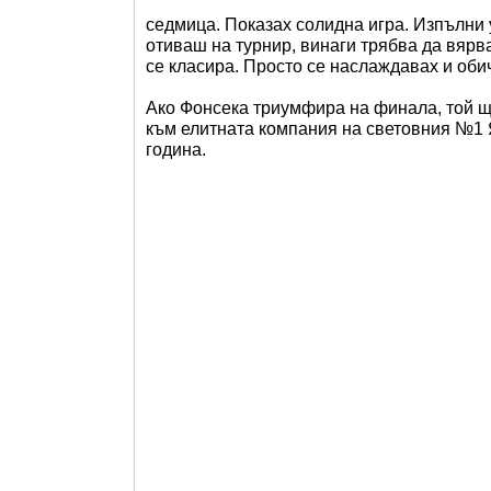
седмица. Показах солидна игра. Изпълни у
отиваш на турнир, винаги трябва да вярва
се класира. Просто се наслаждавах и обич
Ако Фонсека триумфира на финала, той щ
към елитната компания на световния №1 Я
година.