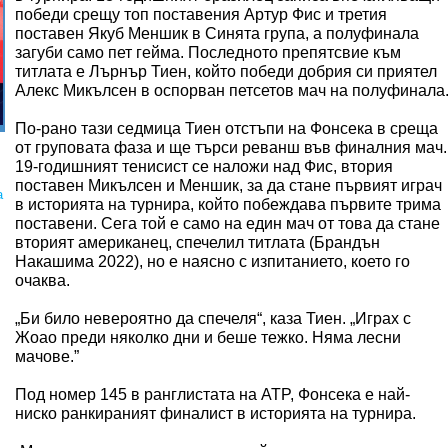
победи срещу топ поставения Артур Фис и третия
поставен Якуб Меншик в Синята група, а полуфинала
загуби само пет гейма. Последното препятсвие към
титлата е Лърнър Тиен, който победи добрия си приятел
Алекс Микълсен в оспорван петсетов мач на полуфинала
По-рано тази седмица Тиен отстъпи на Фонсека в среща
от груповата фаза и ще търси реванш във финалния мач.
19-годишният тенисист се наложи над Фис, втория
поставен Микълсен и Меншик, за да стане първият играч
а
в историята на турнира, който побеждава първите трима
поставени. Сега той е само на един мач от това да стане
вторият американец, спечелил титлата (Брандън
Накашима 2022), но е наясно с изпитанието, което го
очаква.
„Би било невероятно да спечеля“, каза Тиен. „Играх с
Жоао преди няколко дни и беше тежко. Няма лесни
мачове.”
Под номер 145 в ранглистата на ATP, Фонсека е най-
ниско ранкираният финалист в историята на турнира.