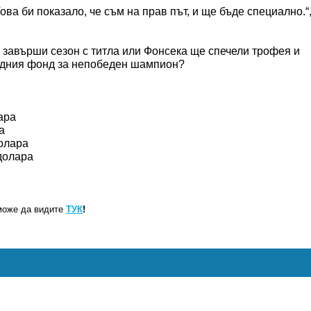
ва би показало, че съм на прав път, и ще бъде специално.“
а завърши сезон с титла или Фонсека ще спечели трофея и
радния фонд за непобеден шампион?
:
ара
а
олара
долара
може да видите
ТУК
!