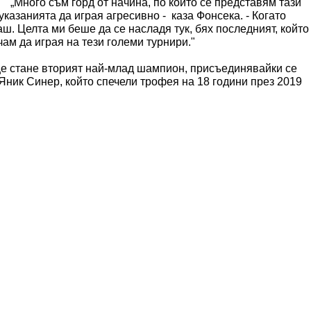
„Много съм горд от начина, по който се представям тази
казанията да играя агресивно - каза Фонсека. - Когато
ш. Целта ми беше да се насладя тук, бях последният, който
ам да играя на тези големи турнири."
е стане вторият най-млад шампион, присъединявайки се
ник Синер, който спечели трофея на 18 години през 2019