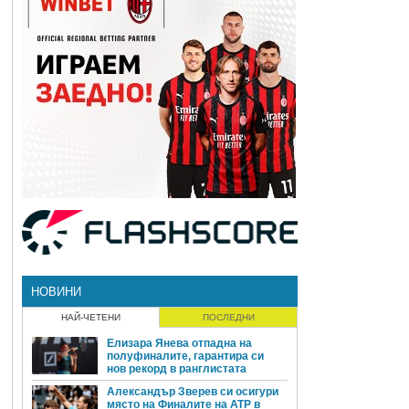
НОВИНИ
НАЙ-ЧЕТЕНИ
ПОСЛЕДНИ
Елизара Янева отпадна на
полуфиналите, гарантира си
нов рекорд в ранглистата
Александър Зверев си осигури
място на Финалите на ATP в