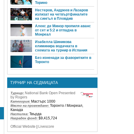
Торино
,
Нестеров, Андреев и Лазаров
излизат на четвъртфиналите
на сингъл в Пловдив
Алекс де Минор пропиля аванс
от сет и 5:2 и отпадна в
Монреал
Изабелла Шиникова
елиминира водачката в
схемата на турнир в Испания
Без изненади за фаворитките в
Торонто
ТУРНИР НА СЕДМИЦАТА
National Bank Open Presented
Турнир:
by Rogers
Мастърс 1000
Категория:
Торонто / Монреал,
Място на провеждане:
Канада
Твърда
Настилка:
$9,415,724
Награден фонд:
Official Website
|
Livescore