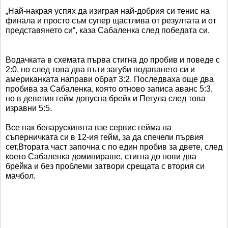
„Най-накрая успях да изиграя най-добрия си тенис на
финала и просто съм супер щастлива от резултата и от
представянето си“, каза Сабаленка след победата си.
Водачката в схемата първа стигна до пробив и поведе с
2:0, но след това два пъти загуби подаването си и
американката направи обрат 3:2. Последваха още два
пробива за Сабаленка, която отново записа аванс 5:3,
но в деветия гейм допусна брейк и Пегула след това
изравни 5:5.
Все пак беларускинята взе сервис гейма на
съперничката си в 12-ия гейм, за да спечели първия
сет.Втората част започна с по един пробив за двете, след
което Сабаленка доминираше, стигна до нови два
брейка и без проблеми затвори срещата с втория си
мачбол.