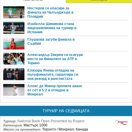
Нестеров се класира за
финала на Чалънджъра в
Пловдив
Изабелла Шиникова стана
вицешампионка на турнир в
Испания
Глушкова загуби финала в
Сърбия
Александър Зверев си осигури
място на Финалите на ATP в
Торино
Елизара Янева отпадна на
полуфиналите, гарантира си
нов рекорд в ранглистата
Алекс де Минор пропиля аванс
от сет и 5:2 и отпадна в
Монреал
ТУРНИР НА СЕДМИЦАТА
National Bank Open Presented by Rogers
Турнир:
Мастърс 1000
Категория:
Торонто / Монреал, Канада
Място на провеждане: