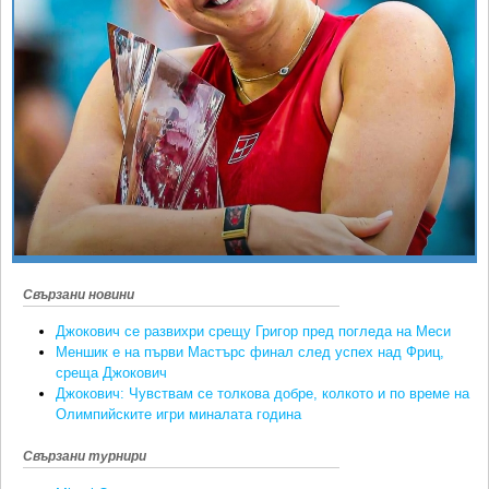
Ретро
SOFIA OPEN
Спорт&Фитнес
КЛУБОВЕ
Други
БЛОГ
Любители
ВИДЕО
ЖЪЛТО
РАКЕТНИ
Свързани новини
Джокович се развихри срещу Григор пред погледа на Меси
Меншик е на първи Мастърс финал след успех над Фриц,
среща Джокович
Джокович: Чувствам се толкова добре, колкото и по време на
Олимпийските игри миналата година
Свързани турнири