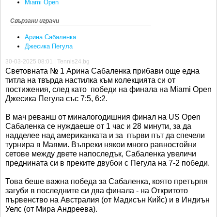
Miami Open
Свързани играчи
Арина Сабаленка
Джесика Пегула
30-03-2025 08:01 | Tennis24.bg
Световната № 1 Арина Сабаленка прибави още една
титла на твърда настилка към колекцията си от
постижения, след като победи на финала на Miami Open
Джесика Пегула със 7:5, 6:2.
В мач реванш от миналогодишния финал на US Open
Сабаленка се нуждаеше от 1 час и 28 минути, за да
надделее над американката и за първи път да спечели
турнира в Маями. Въпреки някои много равностойни
сетове между двете напоследък, Сабаленка увеличи
преднината си в преките двубои с Пегула на 7-2 победи.
Това беше важна победа за Сабаленка, която претърпя
загуби в последните си два финала - на Откритото
първенство на Австралия (от Мадисън Кийс) и в Индиън
Уелс (от Мира Андреева).