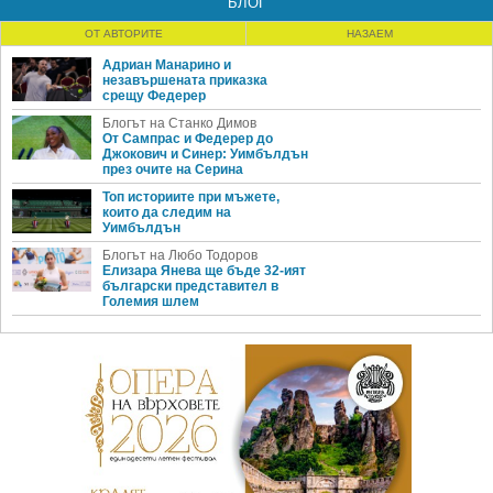
БЛОГ
ОТ АВТОРИТЕ
НАЗАЕМ
Адриан Манарино и
незавършената приказка
срещу Федерер
Блогът на Станко Димов
От Сампрас и Федерер до
Джокович и Синер: Уимбълдън
през очите на Серина
Топ историите при мъжете,
които да следим на
Уимбълдън
Блогът на Любо Тодоров
Елизара Янева ще бъде 32-ият
български представител в
Големия шлем