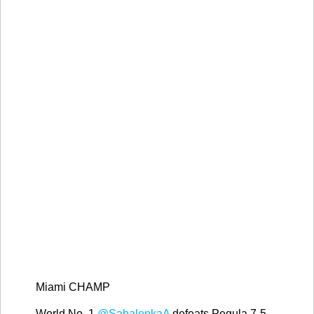
Miami CHAMP
World No. 1
@SabalenkaA
defeats Pegula 7-5,