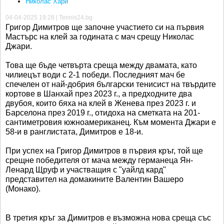
Николас Хари
04-04-2025 19:28 | Tennis24.bg
Григор Димитров ще започне участието си на първия
Мастърс на клей за годината с мач срещу Николас
Джари.
Това ще бъде четвърта среща между двамата, като
чилиецът води с 2-1 победи. Последният мач бе
спечелен от най-добрия български тенисист на твърдите
кортове в Шанхай през 2023 г., а предходните два
двубоя, които бяха на клей в Женева през 2023 г. и
Барселона през 2019 г., отидоха на сметката на 201-
сантиметровия южноамериканец. Към момента Джари е
58-и в ранглистата, Димитров е 18-и.
При успех на Григор Димитров в първия кръг, той ще
срещне победителя от мача между германеца Ян-
Ленард Щруф и участващия с "уайлд кард"
представител на домакините Валентин Вашеро
(Монако).
В третия кръг за Димитров е възможна нова среща със