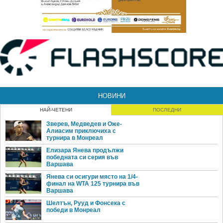
НОВИНИ
НАЙ-ЧЕТЕНИ
ПОСЛЕДНИ
Зверев, Медведев и Оже-
Алиасим приключиха с
турнира в Монреал
Елизара Янева продължи
победната си серия във
Варшава
Янева си осигури място на 1/4-
финал на WTA 125 турнира във
Варшава
Шелтън, Рууд и Фонсека с
победи в Монреал