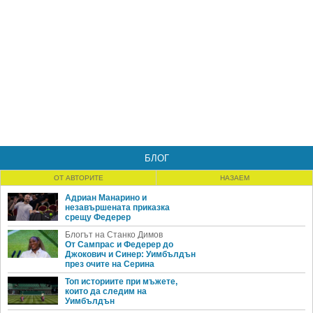
БЛОГ
ОТ АВТОРИТЕ
НАЗАЕМ
Адриан Манарино и
незавършената приказка
срещу Федерер
Блогът на Станко Димов
От Сампрас и Федерер до
Джокович и Синер: Уимбълдън
през очите на Серина
Топ историите при мъжете,
които да следим на
Уимбълдън