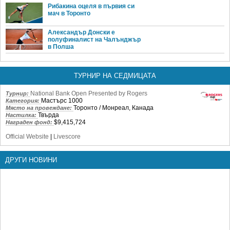
Рибакина оцеля в първия си
мач в Торонто
Александър Донски е
полуфиналист на Чалънджър
в Полша
ТУРНИР НА СЕДМИЦАТА
National Bank Open Presented by Rogers
Турнир:
Мастърс 1000
Категория:
Торонто / Монреал, Канада
Място на провеждане:
Твърда
Настилка:
$9,415,724
Награден фонд:
Official Website
|
Livescore
ДРУГИ НОВИНИ