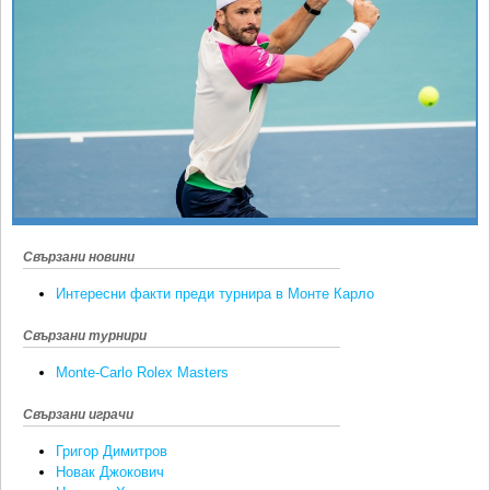
Ретро
SOFIA OPEN
Спорт&Фитнес
КЛУБОВЕ
Други
БЛОГ
Любители
ВИДЕО
ЖЪЛТО
РАКЕТНИ
Свързани новини
Интересни факти преди турнира в Монте Карло
Свързани турнири
Monte-Carlo Rolex Masters
Свързани играчи
Григор Димитров
Новак Джокович