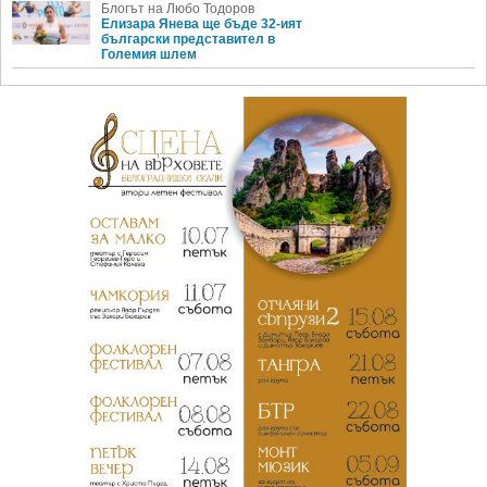
Блогът на Любо Тодоров
Елизара Янева ще бъде 32-ият
български представител в
Големия шлем