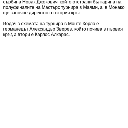
сърбина Новак Джокович, който отстрани българина на
полуфиналите на Мастърс турнира в Маями, а в Монако
ще започне директно от втория кръг.
Водач в схемата на турнира в Монте Корло е
германецът Александър Зверев, който почива в първия
кръг, а втори е Карлос Алкарас.