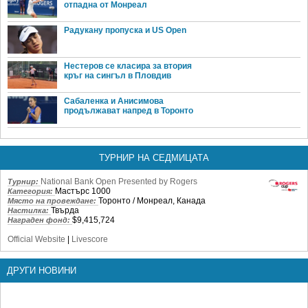
отпадна от Монреал
Радукану пропуска и US Open
Нестеров се класира за втория
кръг на сингъл в Пловдив
Сабаленка и Анисимова
продължават напред в Торонто
ТУРНИР НА СЕДМИЦАТА
National Bank Open Presented by Rogers
Турнир:
Мастърс 1000
Категория:
Торонто / Монреал, Канада
Място на провеждане:
Твърда
Настилка:
$9,415,724
Награден фонд:
Official Website
|
Livescore
ДРУГИ НОВИНИ