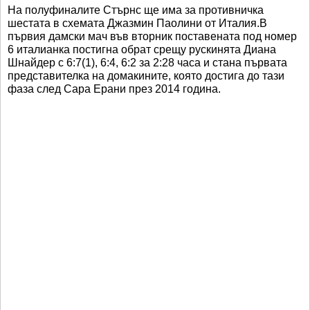
На полуфиналите Стърнс ще има за противничка
шестата в схемата Джазмин Паолини от Италия.В
първия дамски мач във вторник поставената под номер
6 италианка постигна обрат срещу рускинята Диана
Шнайдер с 6:7(1), 6:4, 6:2 за 2:28 часа и стана първата
представителка на домакините, която достига до тази
фаза след Сара Ерани през 2014 година.