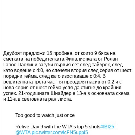
Двубоят предложи 15 пробива, от които 9 бяха на
сметката на победителката.Финалистката от Ролан
Гарос Паолини загуби първия сет след тайбрек, след
като водеше с 4:0, но спечели втория след серия от шест
поредни гейма, след като изоставаше с 0:4. В
решителната трета част тя преодоля пасив от 0:2 и с
нова серия от шест гейма успя да стигне до крайния
успех. 21-годишната Шнайдер е 13-а в основната схема
и 11-а в световната ранглиста.
Too good to watch just once
Relive Day 9 with the WTA’s top 5 shots
#IBI25
|
@WTA
pic.twitter.com/IcFN5uppi5