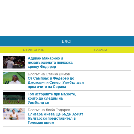
БЛОГ
ОТ АВТОРИТЕ
НАЗАЕМ
Адриан Манарино и
незавършената приказка
срещу Федерер
Блогът на Станко Димов
От Сампрас и Федерер до
Джокович и Синер: Уимбълдън
през очите на Серина
Топ историите при мъжете,
които да следим на
Уимбълдън
Блогът на Любо Тодоров
Елизара Янева ще бъде 32-ият
български представител в
Големия шлем