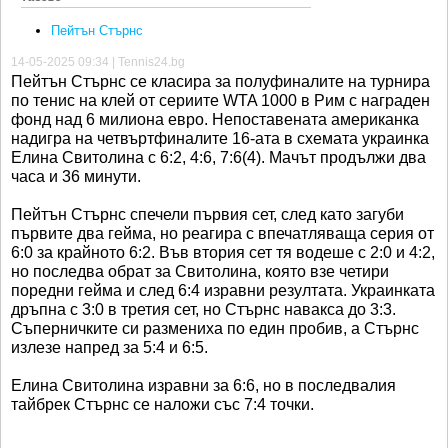
Пейтън Стърнс
14-05-2025 09:34 | Tennis24.bg
Пейтън Стърнс се класира за полуфиналите на турнира
по тенис на клей от сериите WTA 1000 в Рим с награден
фонд над 6 милиона евро. Непоставената американка
надигра на четвъртфиналите 16-ата в схемата украинка
Елина Свитолина с 6:2, 4:6, 7:6(4). Мачът продължи два
часа и 36 минути.
Пейтън Стърнс спечели първия сет, след като загуби
първите два гейма, но реагира с впечатляваща серия от
6:0 за крайното 6:2. Във втория сет тя водеше с 2:0 и 4:2,
но последва обрат за Свитолина, която взе четири
поредни гейма и след 6:4 изравни резултата. Украинката
дръпна с 3:0 в третия сет, но Стърнс навакса до 3:3.
Съперничките си размениха по един пробив, а Стърнс
излезе напред за 5:4 и 6:5.
Елина Свитолина изравни за 6:6, но в последвалия
тайбрек Стърнс се наложи със 7:4 точки.