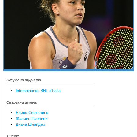
Ретро
SOFIA OPEN
Спорт&Фитнес
КЛУБОВЕ
Други
БЛОГ
Любители
ВИДЕО
ЖЪЛТО
РАКЕТНИ
Свързани турнири
Internazionali BNL d′Italia
Свързани играчи
Елина Свитолина
Жазмин Паолини
Диана Шнайдер
Тагове