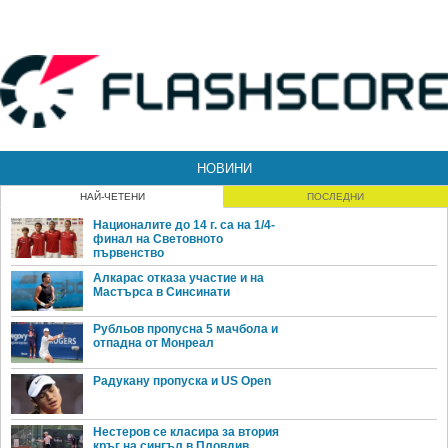
НОВИНИ
НАЙ-ЧЕТЕНИ
ПОСЛЕДНИ
Националите до 14 г. са на 1/4-
финал на Световното
първенство
Алкарас отказа участие и на
Мастърса в Синсинати
Рубльов пропусна 5 мачбола и
отпадна от Монреал
Радукану пропуска и US Open
Нестеров се класира за втория
кръг на сингъл в Пловдив