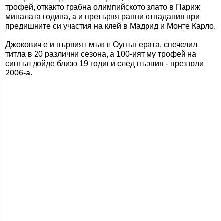
трофей, откакто грабна олимпийското злато в Париж
миналата година, а и претърпя ранни отпадания при
предишните си участия на клей в Мадрид и Монте Карло.
Джокович е и първият мъж в Оупън ерата, спечелил
титла в 20 различни сезона, а 100-ият му трофей на
сингъл дойде близо 19 години след първия - през юли
2006-а.