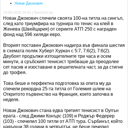
Новак Джокович
24-05-2025 20:41 | Tennis24.bg
Новак Джокович спечели своята 100-на титла на сингъл,
след като триумфира на турнира по тенис на клей в
Женева (Швейцария) от сериите АТП 250 с награден
фонд над 596 хиляди евро.
Вторият поставен Джокович надигра във финала шестия
в схемата поляк Хуберт Хуркач с 5:7, 7:6(2), 7:6(2).
Двубоят продължи изтощителните три часа и осем
минути, а сръбският тенисист трябваше да преодолее
сет пасив и изоставане в решителната част, за да стигне
до трофея.
Това беше и перфектна подготовка за опита му да
спечели рекордна 25-та титла от Големия шлем на
Откритото първенство на Франция, което започва в
неделя.
Новак Джокович стана едва третият тенисист в Оупън
ерата - след Джими Конърс (109) и Роджър Федерер
(103) - спечелил 100 титли от AТП тура. Сърбинът, който
навърши 38 години в четвъртък, не беше печелил