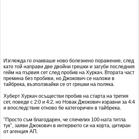
Изглежда го очакваше ново болезнено поражение, след
като той направи две двойни грешки и загуби последния
гейм на първия сет след пробив на Хуркач. Втората част
премина без пробиви, но Джокович се наложи в
тайбрека, възползвайки се от грешки на поляка.
Хуберт Хуркач осъществи пробив на старта на третия
сет, поведе с 2:0 и 4:2, но Новак Джокович изравни за 4:4
и впоследствие отново бе категоричен в тайбрека.
"Просто съм благодарен, че спечелих 100-ната титла
тук", заяви Джокович в интервюто си на корта, цитиран
от агенция АП.