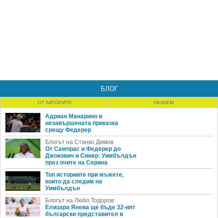
БЛОГ
ОТ АВТОРИТЕ
НАЗАЕМ
Адриан Манарино и
незавършената приказка
срещу Федерер
Блогът на Станко Димов
От Сампрас и Федерер до
Джокович и Синер: Уимбълдън
през очите на Серина
Топ историите при мъжете,
които да следим на
Уимбълдън
Блогът на Любо Тодоров
Елизара Янева ще бъде 32-ият
български представител в