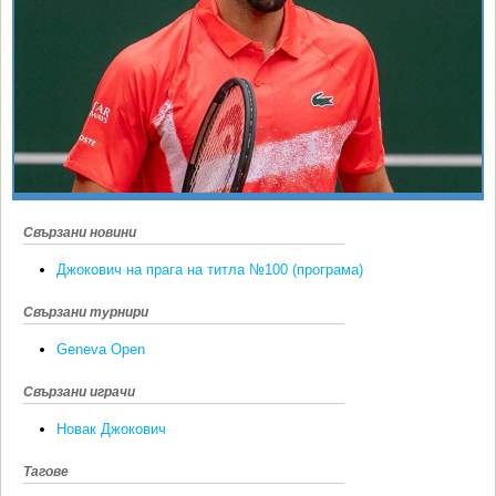
Ретро
SOFIA OPEN
Спорт&Фитнес
КЛУБОВЕ
Други
БЛОГ
Любители
ВИДЕО
ЖЪЛТО
РАКЕТНИ
Свързани новини
Джокович на прага на титла №100 (програма)
Свързани турнири
Geneva Open
Свързани играчи
Новак Джокович
Тагове