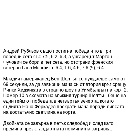
Андрей Рубльов също постигна победа и то в три
поредни сета със 7:5, 6:2, 6:3, а унгарецът Мартон
Фучович се бори в пет сета, но отстрани френския
ветеран Гаел Монфис с 6:4, 1:6, 4:6, 7:6 (5), 6:4.
Младият американец Бен Шелтън се нуждаеше само от
69 секунди, за да завърши мача си от втория кръг срещу
Ринки Хиджиката в странно шоу на Уимбълдън на корт 2.
Номер 10 в схемата на мъжкия турнир Шелтън беше на
един гейм от победата в четвъртък вечерта, когато
съдията Начо Форкадел прекрати мача поради липсата
на достатъчно светлина на корта.
Двойката се завърна в петък следобед и след като
премина през стандартната петминутна загрявка,