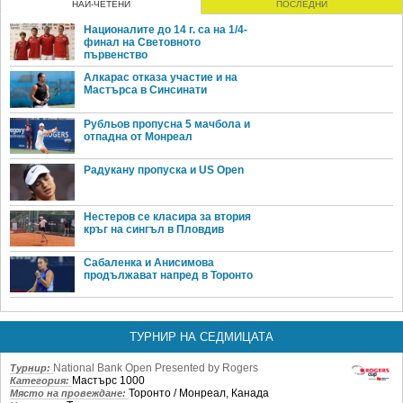
НАЙ-ЧЕТЕНИ
ПОСЛЕДНИ
Националите до 14 г. са на 1/4-
финал на Световното
първенство
Алкарас отказа участие и на
Мастърса в Синсинати
Рубльов пропусна 5 мачбола и
отпадна от Монреал
Радукану пропуска и US Open
Нестеров се класира за втория
кръг на сингъл в Пловдив
Сабаленка и Анисимова
продължават напред в Торонто
ТУРНИР НА СЕДМИЦАТА
National Bank Open Presented by Rogers
Турнир:
Мастърс 1000
Категория:
Торонто / Монреал, Канада
Място на провеждане: