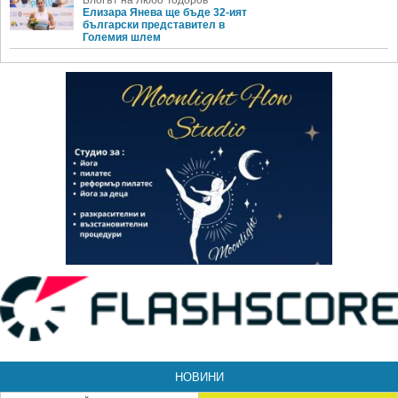
Блогът на Любо Тодоров
Елизара Янева ще бъде 32-ият
български представител в
Големия шлем
НОВИНИ