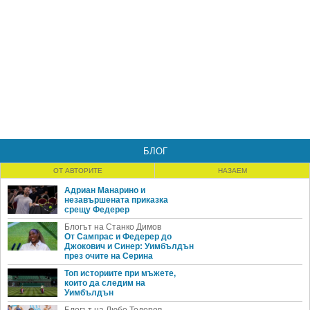
БЛОГ
ОТ АВТОРИТЕ
НАЗАЕМ
Адриан Манарино и
незавършената приказка
срещу Федерер
Блогът на Станко Димов
От Сампрас и Федерер до
Джокович и Синер: Уимбълдън
през очите на Серина
Топ историите при мъжете,
които да следим на
Уимбълдън