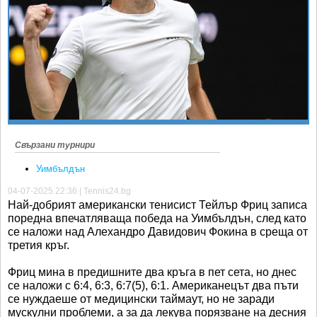
Ретро
SOFIA OPEN
Спорт&Фитнес
КЛУБОВЕ
Други
БЛОГ
Любители
ВИДЕО
ЖЪЛТО
РАКЕТНИ
Свързани турнири
Уимбълдън
04-07-2025 22:36 | Tennis24.bg
Най-добрият американски тенисист Тейлър Фриц записа
поредна впечатляваща победа на Уимбълдън, след като
се наложи над Алехандро Давидович Фокина в среща от
третия кръг.
Фриц мина в предишните два кръга в пет сета, но днес
се наложи с 6:4, 6:3, 6:7(5), 6:1. Американецът два пъти
се нуждаеше от медицински таймаут, но не заради
мускулни проблеми, а за да лекува порязване на десния