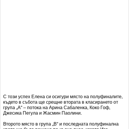
С този успех Елена си осигури място на полуфиналите,
където в събота ще срещне втората в класирането от
група „A“ – потока на Арина Сабаленка, Коко Гоф,
Джесика Пегула и Жасмин Паолини.
Второто място в група „B“ и последната полуфинална