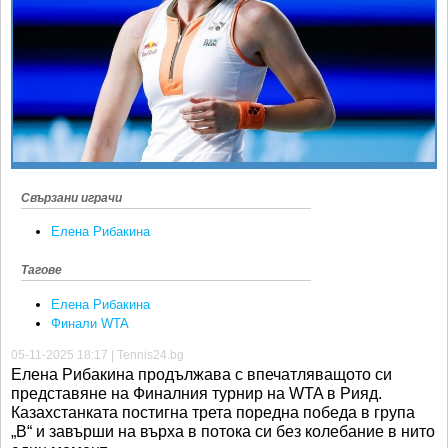
Ретро
SOFIA OPEN
Спорт&Фитнес
КЛУБОВЕ
Други
БЛОГ
Любители
ВИДЕО
ЖЪЛТО
РАКЕТНИ
Свързани играчи
Елена Рибакина
Тагове
Елена Рибакина
Финали WTA
05-11-2025 18:17 | Tennis24.bg
Елена Рибакина продължава с впечатляващото си
представяне на Финалния турнир на WTA в Рияд.
Казахстанката постигна трета поредна победа в група
„B“ и завърши на върха в потока си без колебание в нито