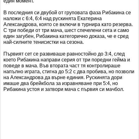
един момент.
В последния си двубой от груповата фаза Рибакина се
наложи с 6:4, 6:4 над рускинята Екатерина
Александрова, която се включи в турнира като резерва.
С три победи от три мача, шест спечелени сета и само
един загубен, Рибакина категорично доказа, че е сред
най-силните тенисистки на сезона.
Първият сет се развиваше равностойно до 3:4, след
което Рибакина направи серия от три поредни гейма и
поведе в мача. Във втората част тя контролираше
напълно играта, стигна до 5:2 с два пробива, но позволи
на Александрова да върне единия. Рускинята дори
имаше два брейкбола за изравняване при 5:4, но
Рибакина устоя и затвори мача с първия си мачбол.