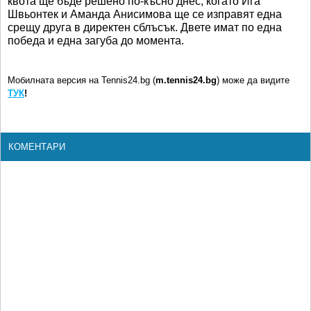
квота ще бъде решено по-късно днес, когато Ига
Швьонтек и Аманда Анисимова ще се изправят една
срещу друга в директен сблъсък. Двете имат по една
победа и една загуба до момента.
Мобилната версия на Tennis24.bg (
m.tennis24.bg
) може да видите
ТУК
!
КОМЕНТАРИ