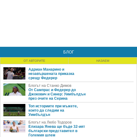
БЛОГ
ОТ АВТОРИТЕ
НАЗАЕМ
Адриан Манарино и
незавършената приказка
срещу Федерер
Блогът на Станко Димов
От Сампрас и Федерер до
Джокович и Синер: Уимбълдън
през очите на Серина
Топ историите при мъжете,
които да следим на
Уимбълдън
Блогът на Любо Тодоров
Елизара Янева ще бъде 32-ият
български представител в
Големия шлем