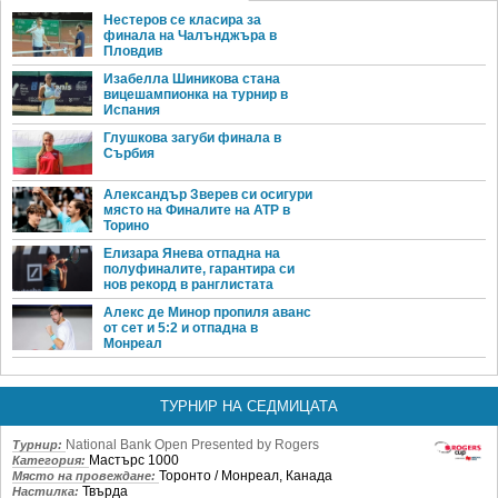
Нестеров се класира за
финала на Чалънджъра в
Пловдив
Изабелла Шиникова стана
вицешампионка на турнир в
Испания
Глушкова загуби финала в
Сърбия
Александър Зверев си осигури
място на Финалите на ATP в
Торино
Елизара Янева отпадна на
полуфиналите, гарантира си
нов рекорд в ранглистата
Алекс де Минор пропиля аванс
от сет и 5:2 и отпадна в
Монреал
ТУРНИР НА СЕДМИЦАТА
National Bank Open Presented by Rogers
Турнир:
Мастърс 1000
Категория:
Торонто / Монреал, Канада
Място на провеждане:
Твърда
Настилка: