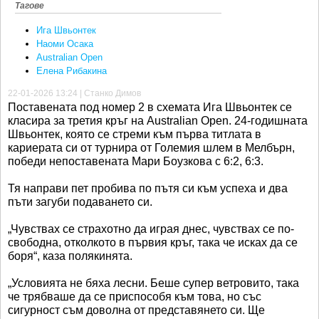
Тагове
Ига Швьонтек
Наоми Осака
Australian Open
Елена Рибакина
22-01-2026 13:24 | Станко Димов
Поставената под номер 2 в схемата Ига Швьонтек се
класира за третия кръг на Australian Open. 24-годишната
Швьонтек, която се стреми към първа титлата в
кариерата си от турнира от Големия шлем в Мелбърн,
победи непоставената Мари Боузкова с 6:2, 6:3.
Тя направи пет пробива по пътя си към успеха и два
пъти загуби подаването си.
„Чувствах се страхотно да играя днес, чувствах се по-
свободна, отколкото в първия кръг, така че исках да се
боря“, каза полякинята.
„Условията не бяха лесни. Беше супер ветровито, така
че трябваше да се приспособя към това, но със
сигурност съм доволна от представянето си. Ще