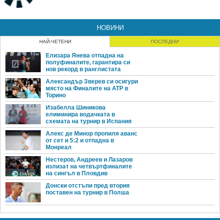
НОВИНИ
НАЙ-ЧЕТЕНИ
ПОСЛЕДНИ
Елизара Янева отпадна на
полуфиналите, гарантира си
нов рекорд в ранглистата
Александър Зверев си осигури
място на Финалите на ATP в
Торино
Изабелла Шиникова
елиминира водачката в
схемата на турнир в Испания
Алекс де Минор пропиля аванс
от сет и 5:2 и отпадна в
Монреал
Нестеров, Андреев и Лазаров
излизат на четвъртфиналите
на сингъл в Пловдив
Донски отстъпи пред втория
поставен на турнир в Полша