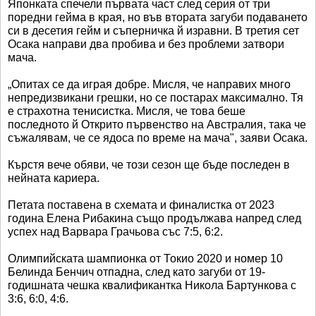
Японката спечели първата част след серия от три
поредни гейма в края, но във втората загуби подаването
си в десетия гейм и съперничка й изравни. В третия сет
Осака направи два пробива и без проблеми затвори
мача.
„Опитах се да играя добре. Мисля, че направих много
непредизвикани грешки, но се постарах максимално. Тя
е страхотна тенисистка. Мисля, че това беше
последното й Открито първенство на Австралия, така че
съжалявам, че се ядоса по време на мача", заяви Осака.
Кърстя вече обяви, че този сезон ще бъде последен в
нейната кариера.
Петата поставена в схемата и финалистка от 2023
година Елена Рибакина също продължава напред след
успех над Варвара Грачьова със 7:5, 6:2.
Олимпийската шампионка от Токио 2020 и номер 10
Белинда Бенчич отпадна, след като загуби от 19-
годишната чешка квалификантка Никола Бартункова с
3:6, 6:0, 4:6.