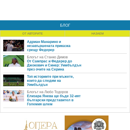
БЛОГ
ОТ АВТОРИТЕ
НАЗАЕМ
Адриан Манарино и
незавършената приказка
срещу Федерер
Блогът на Станко Димов
От Сампрас и Федерер до
Джокович и Синер: Уимбълдън
през очите на Серина
Топ историите при мъжете,
които да следим на
Уимбълдън
Блогът на Любо Тодоров
Елизара Янева ще бъде 32-ият
български представител в
Големия шлем