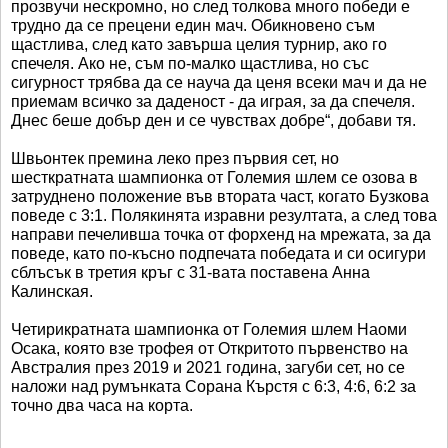
прозвучи нескромно, но след толкова много победи е
трудно да се прецени един мач. Обикновено съм
щастлива, след като завърша целия турнир, ако го
спечеля. Ако не, съм по-малко щастлива, но със
сигурност трябва да се науча да ценя всеки мач и да не
приемам всичко за даденост - да играя, за да спечеля.
Днес беше добър ден и се чувствах добре“, добави тя.
Швьонтек премина леко през първия сет, но
шесткратната шампионка от Големия шлем се озова в
затруднено положение във втората част, когато Бузкова
поведе с 3:1. Полякинята изравни резултата, а след това
направи печеливша точка от форхенд на мрежата, за да
поведе, като по-късно подпечата победата и си осигури
сблъсък в третия кръг с 31-вата поставена Анна
Калинская.
Четирикратната шампионка от Големия шлем Наоми
Осака, която взе трофея от Откритото първенство на
Австралия през 2019 и 2021 година, загуби сет, но се
наложи над румънката Сорана Кърстя с 6:3, 4:6, 6:2 за
точно два часа на корта.