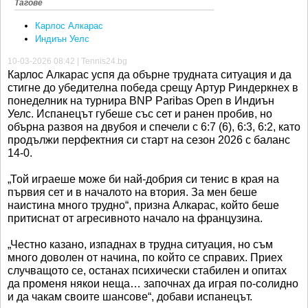
Тагове
Карлос Алкарас
Индиън Уелс
10-03-2026 08:42 | Tennis24.bg
Карлос Алкарас успя да обърне трудната ситуация и да
стигне до убедителна победа срещу Артур Риндеркнех в
понеделник на турнира BNP Paribas Open в Индиън
Уелс. Испанецът губеше със сет и ранен пробив, но
обърна развоя на двубоя и спечели с 6:7 (6), 6:3, 6:2, като
продължи перфектния си старт на сезон 2026 с баланс
14-0.
„Той играеше може би най-добрия си тенис в края на
първия сет и в началото на втория. За мен беше
наистина много трудно“, призна Алкарас, който беше
притиснат от агресивното начало на французина.
„Честно казано, изпаднах в трудна ситуация, но съм
много доволен от начина, по който се справих. Приех
случващото се, останах психически стабилен и опитах
да променя някои неща… започнах да играя по-солидно
и да чакам своите шансове“, добави испанецът.