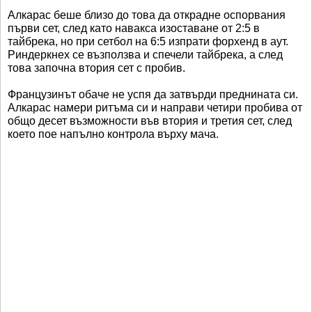
Алкарас беше близо до това да открадне оспорвания
първи сет, след като навакса изоставане от 2:5 в
тайбрека, но при сетбол на 6:5 изпрати форхенд в аут.
Риндеркнех се възползва и спечели тайбрека, а след
това започна втория сет с пробив.
Французинът обаче не успя да затвърди преднината си.
Алкарас намери ритъма си и направи четири пробива от
общо десет възможности във втория и третия сет, след
което пое напълно контрола върху мача.