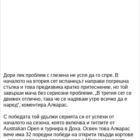
Дори лек проблем с глезена не успя да го спре. В
началото на втория сет испанецът направи погрешна
стъпка и това предизвика кратко притеснение, но той
завърши мача без сериозни проблеми. „В третия сет се
движех отлично, така че се надявам утре всичко да е
наред“, коментира Алкарас.
С победата той удължи серията си от успехи от
началото на сезона, която включва и титлите от
Australian Open и турнира в Доха. Освен това Алкарас
вече има 32 поредни победи на открити твърди кортове