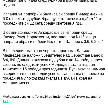
– серия, започнала след турнира в Маями миналата
година.
Испанецът подобри и баланса си срещу Риндеркнех на
6-0 в преките двубои. Французинът вече е загубил 11 от
последните си 12 сета срещу световния №1.
В осминафиналите Алкарас ще се изправи срещу
Каспер Рууд. Норвежецът, поставен под №13, също
направи обрат и победи Валентен Вашеро с 3:6, 6:3, 6:4.
В последния мач от вечерната програма Даниил
Медведев се наложи убедително над Себастиан Баес с
6:4, 6:0. Двамата влязоха в двубоя с по 14 победи през
сезона, но след този успех Медведев стана първият
тенисист с 15 победи през годината. Руснакът се намира
в серия от шест поредни успеха, започнала по време на
победния му поход към титлата в Дубай в края на
миналия месец.
Мобилната версия на Tennis24.bg (
m.tennis24.bg
) може да видите
ТУК
!