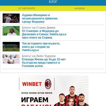
БЛОГ
ОТ АВТОРИТЕ
НАЗАЕМ
Адриан Манарино и
незавършената приказка
срещу Федерер
Блогът на Станко Димов
От Сампрас и Федерер до
Джокович и Синер: Уимбълдън
през очите на Серина
Топ историите при мъжете,
които да следим на
Уимбълдън
Блогът на Любо Тодоров
Елизара Янева ще бъде 32-ият
български представител в
Големия шлем