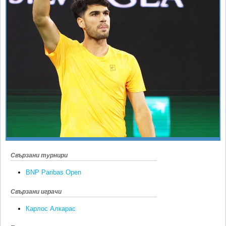
Ретро
SOFIA OPEN
Спорт&Фитнес
КЛУБОВЕ
Други
БЛОГ
Любители
ВИДЕО
ЖЪЛТО
РАКЕТНИ
Свързани турнири
BNP Paribas Open
Свързани играчи
Карлос Алкарас