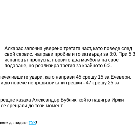
Алкарас започна уверено третата част, като поведе след
свой сервис, направи пробив и го затвърди за 3:0. При 5:
испанецът пропусна първите два мачбола на свое
подаване, но реализира третия за крайното 6:3.
ечелившите удари, като направи 45 срещу 15 за Ечевери.
и до повече непредизвикани грешки - 47 срещу 25 за
рещне казаха Александър Бублик, който надигра Иржи
а се срещали до този момент.
може да видите
ТУК
!