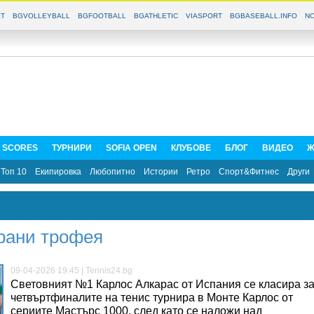
T
BGVOLLEYBALL
BGFOOTBALL
BGATHLETIC
VIASPORT
BGBASEBALL.INFO
NO
E SCORES
ТУРНИРИ
SOFIA OPEN
КЛУБОВЕ
БЛОГ
ВИДЕО
Ж
Топ 10
Екипировка
Любопитно
Истории
Ретро
Спорт&Фитнес
Други
рани трофея
09-04-2026 19:45 | Tennis24.bg
Световният №1 Карлос Алкарас от Испания се класира з
четвъртфиналите на тенис турнира в Монте Карлос от
сериите Мастърс 1000, след като се наложи над