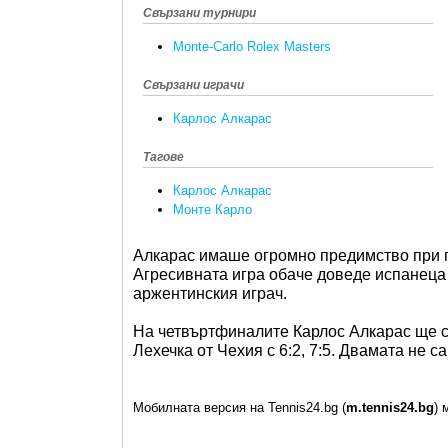
Свързани турнири
Monte-Carlo Rolex Masters
Свързани играчи
Карлос Алкарас
Тагове
Карлос Алкарас
Монте Карло
Алкарас имаше огромно предимство при п
Агресивната игра обаче доведе испанеца 
аржентинския играч.
На четвъртфиналите Карлос Алкарас ще с
Лехечка от Чехия с 6:2, 7:5. Двамата не с
Мобилната версия на Tennis24.bg (
m.tennis24.bg
) 