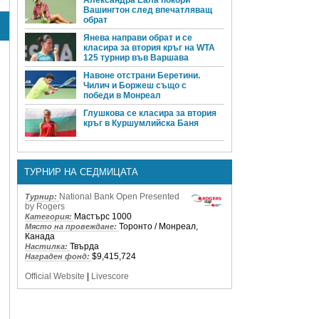
Вашингтон след впечатляващ
обрат
Янева направи обрат и се
класира за втория кръг на WTA
125 турнир във Варшава
Навоне отстрани Беретини.
Чилич и Боржеш също с
победи в Монреал
Глушкова се класира за втория
кръг в Куршумлийска Баня
ТУРНИР НА СЕДМИЦАТА
National Bank Open Presented
Турнир:
by Rogers
Мастърс 1000
Категория:
Торонто / Монреал,
Място на провеждане:
Канада
Твърда
Настилка:
$9,415,724
Награден фонд:
Official Website
|
Livescore