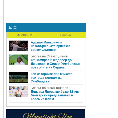
БЛОГ
ОТ АВТОРИТЕ
НАЗАЕМ
Адриан Манарино и
незавършената приказка
срещу Федерер
Блогът на Станко Димов
От Сампрас и Федерер до
Джокович и Синер: Уимбълдън
през очите на Серина
Топ историите при мъжете,
които да следим на
Уимбълдън
Блогът на Любо Тодоров
Елизара Янева ще бъде 32-ият
български представител в
Големия шлем