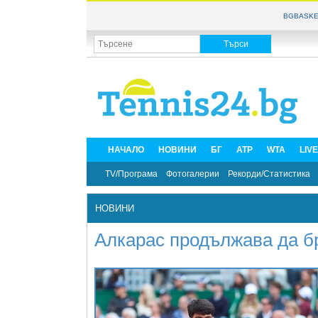
BGBASKE
НАЧАЛО
НОВИНИ
БГ
ATP
WTA
LIV
TV/Програма
Фотогалерии
Рекорди/Статистика
НОВИНИ
Алкарас продължава да б