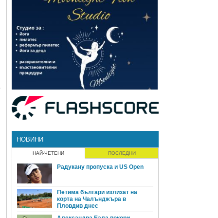
3
НОВИНИ
НАЙ-ЧЕТЕНИ
ПОСЛЕДНИ
Радукану пропуска и US Open
Петима българи излизат на
корта на Чалънджъра в
Пловдив днес
Александра Еала покори