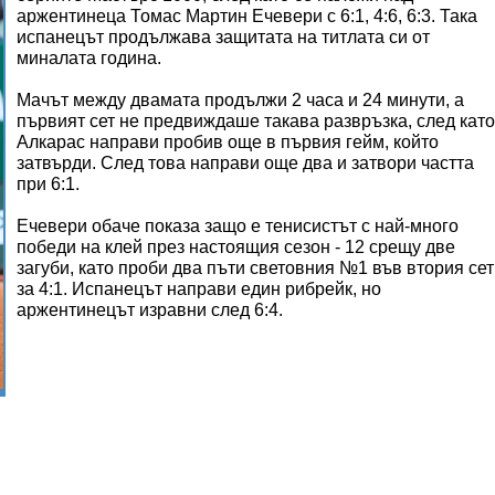
аржентинеца Томас Мартин Ечевери с 6:1, 4:6, 6:3. Така
испанецът продължава защитата на титлата си от
миналата година.
Мачът между двамата продължи 2 часа и 24 минути, а
първият сет не предвиждаше такава развръзка, след като
Алкарас направи пробив още в първия гейм, който
затвърди. След това направи още два и затвори частта
при 6:1.
Ечевери обаче показа защо е тенисистът с най-много
победи на клей през настоящия сезон - 12 срещу две
загуби, като проби два пъти световния №1 във втория сет
за 4:1. Испанецът направи един рибрейк, но
аржентинецът изравни след 6:4.