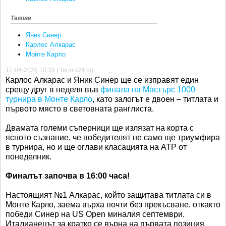
Тагове
Яник Синер
Карлос Алкарас
Монте Карло
12-04-2026 10:39 | Tennis24.bg
Карлос Алкарас и Яник Синер ще се изправят един
срещу друг в неделя във
финала на Мастърс 1000
турнира в Монте Карло
, като залогът е двоен – титлата и
първото място в световната ранглиста.
Двамата големи съперници ще излязат на корта с
ясното съзнание, че победителят не само ще триумфира
в турнира, но и ще оглави класацията на ATP от
понеделник.
Финалът започва в 16:00 часа!
Настоящият №1 Алкарас, който защитава титлата си в
Монте Карло, заема върха почти без прекъсване, откакто
победи Синер на US Open миналия септември.
Италианецът за кратко се върна на първата позиция