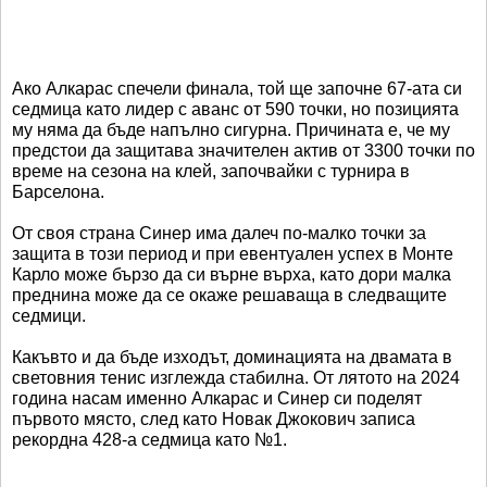
Ако Алкарас спечели финала, той ще започне 67-ата си
седмица като лидер с аванс от 590 точки, но позицията
му няма да бъде напълно сигурна. Причината е, че му
предстои да защитава значителен актив от 3300 точки по
време на сезона на клей, започвайки с турнира в
Барселона.
От своя страна Синер има далеч по-малко точки за
защита в този период и при евентуален успех в Монте
Карло може бързо да си върне върха, като дори малка
преднина може да се окаже решаваща в следващите
седмици.
Какъвто и да бъде изходът, доминацията на двамата в
световния тенис изглежда стабилна. От лятото на 2024
година насам именно Алкарас и Синер си поделят
първото място, след като Новак Джокович записа
рекордна 428-а седмица като №1.