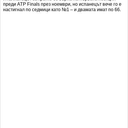
преди ATP Finals през ноември, но испанецът вече го е
настигнал по седмици като №1 – и двамата имат по 66.