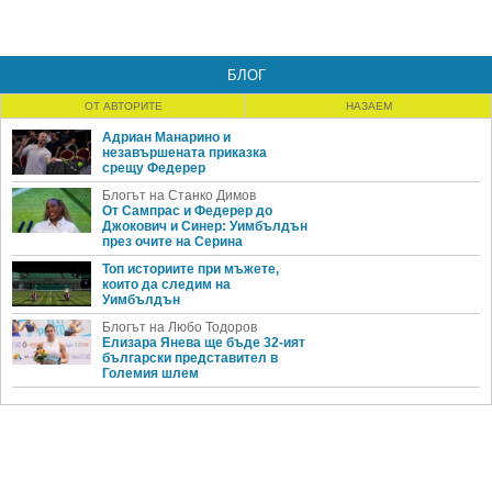
БЛОГ
ОТ АВТОРИТЕ
НАЗАЕМ
Адриан Манарино и
незавършената приказка
срещу Федерер
Блогът на Станко Димов
От Сампрас и Федерер до
Джокович и Синер: Уимбълдън
през очите на Серина
Топ историите при мъжете,
които да следим на
Уимбълдън
Блогът на Любо Тодоров
Елизара Янева ще бъде 32-ият
български представител в
Големия шлем