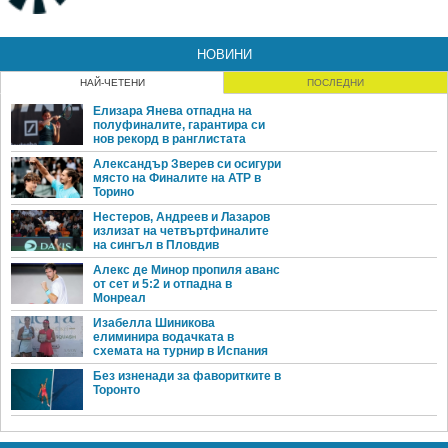
НОВИНИ
НАЙ-ЧЕТЕНИ
ПОСЛЕДНИ
Елизара Янева отпадна на
полуфиналите, гарантира си
нов рекорд в ранглистата
Александър Зверев си осигури
място на Финалите на ATP в
Торино
Нестеров, Андреев и Лазаров
излизат на четвъртфиналите
на сингъл в Пловдив
Алекс де Минор пропиля аванс
от сет и 5:2 и отпадна в
Монреал
Изабелла Шиникова
елиминира водачката в
схемата на турнир в Испания
Без изненади за фаворитките в
Торонто