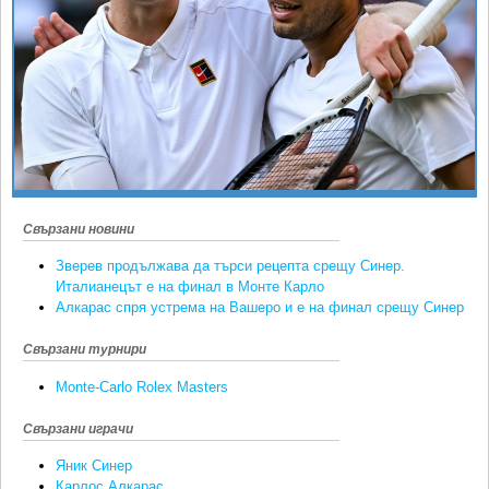
Ретро
SOFIA OPEN
Спорт&Фитнес
КЛУБОВЕ
Други
БЛОГ
Любители
ВИДЕО
ЖЪЛТО
РАКЕТНИ
Свързани новини
Зверев продължава да търси рецепта срещу Синер.
Италианецът е на финал в Монте Карло
Алкарас спря устрема на Вашеро и е на финал срещу Синер
Свързани турнири
Monte-Carlo Rolex Masters
Свързани играчи
Яник Синер
Карлос Алкарас