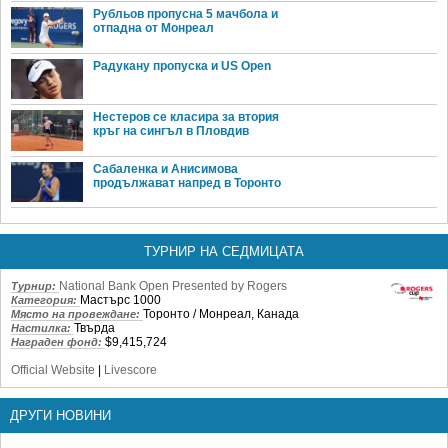
Рубльов пропусна 5 мачбола и
отпадна от Монреал
Радукану пропуска и US Open
Нестеров се класира за втория
кръг на сингъл в Пловдив
Сабаленка и Анисимова
продължават напред в Торонто
ТУРНИР НА СЕДМИЦАТА
National Bank Open Presented by Rogers
Турнир:
Мастърс 1000
Категория:
Торонто / Монреал, Канада
Място на провеждане:
Твърда
Настилка:
$9,415,724
Награден фонд:
Official Website
|
Livescore
ДРУГИ НОВИНИ