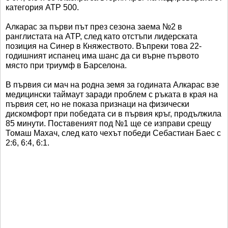
категория ATP 500.
Алкарас за първи път през сезона заема №2 в
ранглистата на ATP, след като отстъпи лидерската
позиция на Синер в Княжеството. Въпреки това 22-
годишният испанец има шанс да си върне първото
място при триумф в Барселона.
В първия си мач на родна земя за годината Алкарас взе
медицински таймаут заради проблем с ръката в края на
първия сет, но не показа признаци на физически
дискомфорт при победата си в първия кръг, продължила
85 минути. Поставеният под №1 ще се изправи срещу
Томаш Махач, след като чехът победи Себастиан Баес с
2:6, 6:4, 6:1.