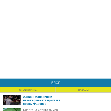
БЛОГ
ОТ АВТОРИТЕ
НАЗАЕМ
Адриан Манарино и
незавършената приказка
срещу Федерер
Блогът на Станко Димов