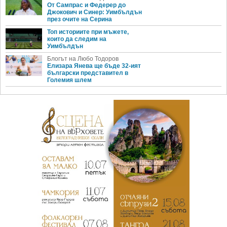
От Сампрас и Федерер до
Джокович и Синер: Уимбълдън
през очите на Серина
Топ историите при мъжете,
които да следим на
Уимбълдън
Блогът на Любо Тодоров
Елизара Янева ще бъде 32-ият
български представител в
Големия шлем