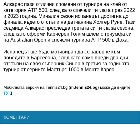
Алкарас пази отлични спомени от турнира на клей от
категория ATP 500, след като спечели титлата през 2022
и 2023 година. Миналия сезон испанецът достигна до
финала, където отстъпи на датчанина Холгер Руне. Тази
седмица Алкарас преследва третата си титла за сезона,
след като оформи Кариерен Голям шлем с триумфа си
на Australian Open и спечели турнира ATP 500 в Доха.
Испанецът ще бъде мотивиран да се завърне към
победите в Барселона, след като само преди два дни
отстъпи на своя съперник Синер в третия за годината
турнир от сериите Мастърс 1000 в Монте Карло.
Мобилната версия на Tennis24.bg (
m.tennis24.bg
) може да видите
ТУК
!
КОМЕНТАРИ