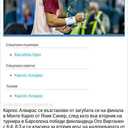
Ретро
SOFIA OPEN
Спорт&Фитнес
КЛУБОВЕ
Други
БЛОГ
Любители
ВИДЕО
ЖЪЛТО
Свързани турнири
РАКЕТНИ
Barcelona Open
Свързани играчи
Карлос Алкарас
Тагове
Карлос Алкарас
14-04-2026 16:02 | Tennis24.bg
Карлос Алкарас се възстанови от загубата си на финала
в Монте Карло от Яник Синер, след като във вторник на
турнира в Барселона победи финландеца Ото Виртанен
с 6:4, 6:3 и се класира за втория кръг на надпреварата от