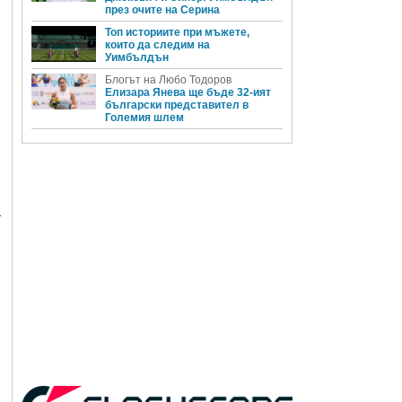
през очите на Серина
Топ историите при мъжете,
които да следим на
Уимбълдън
Блогът на Любо Тодоров
Елизара Янева ще бъде 32-ият
български представител в
Големия шлем
а