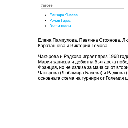
Тагове
Елизара Янаева
Ролан Гарос
Голям шлем
Елена Пампулова, Павлина Стоянова, Лю
Каратанчева и Виктория Томова.
Чакърова и Радкова играят през 1968 год
Мария записва и дебютна българска побе
Франция, но не излиза за мача си от втор
Чакърова (Любомира Бачева) и Радкова (
основната схема на турнири от Големия 