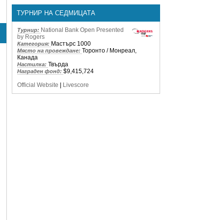
ТУРНИР НА СЕДМИЦАТА
National Bank Open Presented
Турнир:
by Rogers
Мастърс 1000
Категория:
Торонто / Монреал,
Място на провеждане:
Канада
Твърда
Настилка:
$9,415,724
Награден фонд:
Official Website
|
Livescore