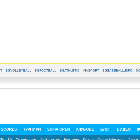
T
BGVOLLEYBALL
BGFOOTBALL
BGATHLETIC
VIASPORT
BGBASEBALL.INFO
NO
E SCORES
ТУРНИРИ
SOFIA OPEN
КЛУБОВЕ
БЛОГ
ВИДЕО
Ж