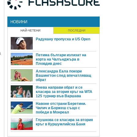
НОВИНИ
НАЙ-ЧЕТЕНИ
ПОСЛЕДНИ
Радукану пропуска и US Open
а
Петима българи излизат на
корта на Чалънджъра в
Пловдив днес
Александра Еала покори
Вашингтон след впечатляващ
обрат
Янева направи обрат и се
класира за втория кръг на WTA
125 турнир във Варшава
Навоне отстрани Беретини.
Чилич и Боржеш също с
победи в Монреал
Глушкова се класира за втория
кръг в Куршумлийска Баня