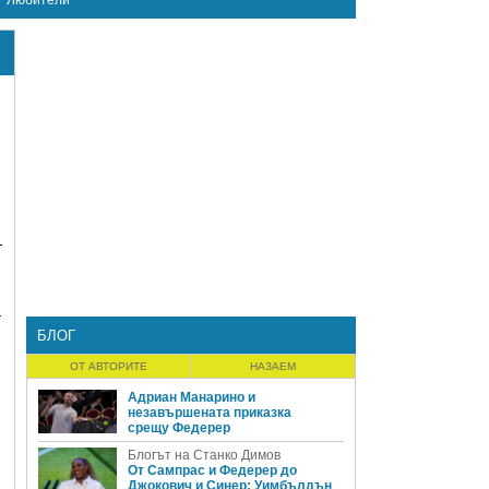
Любители
т
а
БЛОГ
ОТ АВТОРИТЕ
НАЗАЕМ
Адриан Манарино и
незавършената приказка
срещу Федерер
Блогът на Станко Димов
От Сампрас и Федерер до
Джокович и Синер: Уимбълдън