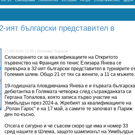
Топ 10
Екипировка
Любопитно
Истории
Ретро
Спорт&Фитнес
Други
-ият български представител в
15-05-2026 13:38 | Любомир Тодоров
Скласирането си за квалификациите на Откритото
първенство на Франция по тенис Елизара Янева се
превърна в 32-ият български представител в турнирите о
Големия шлем. Общо 21 от тях са жените, а 11 са мъжете.
19-годишната пловдивчанка Янева е и първата българск
дебютантка в Голямата четворка след съгражданката си
Гергана Топалова, която записа първо участие на
Уимбълдън през 2024-а. Жребият за квалификациите на
„Ролан Гарос“ е на 17 май, а самите те започват в Париж
ден по-късно.
Отсега е сигурно и че съвсем скоро ще има и номер 33
сред нашите в Шлема, защото шампионът на Уимбълдън