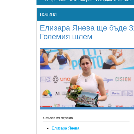
TV/Програма
Фотогалерии
Рекорди/Статистика
НОВИНИ
Елизара Янева ще бъде 32
Големия шлем
Свързани играчи
Елизара Янева