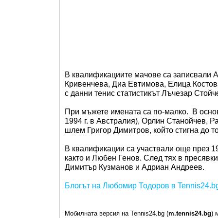
В квалификациите мачове са записвали 
Кривенчева, Диа Евтимова, Елица Косто
с данни тенис статистикът Лъчезар Стойч
При мъжете имената са по-малко. В осно
1994 г. в Австралия), Орлин Станойчев, 
шлем Григор Димитров, който стигна до т
В квалификации са участвали още през 
както и Любен Генов. След тях в пресявк
Димитър Кузманов и Адриан Андреев.
Блогът на Любомир Тодоров в Tennis24.b
Мобилната версия на Tennis24.bg (
m.tennis24.bg
) 