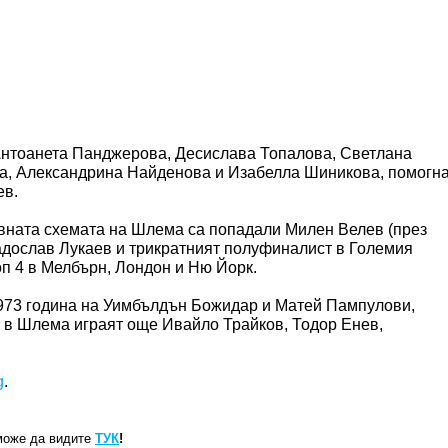
Антоанета Панджерова, Десислава Топалова, Светлана
ва, Александрина Найденова и Изабелла Шиникова, помогн
ев.
вната схемата на Шлема са попадали Милен Велев (през
Радослав Лукаев и трикратният полуфиналист в Големия
оп 4 в Мелбърн, Лондон и Ню Йорк.
1973 година на Уимбълдън Божидар и Матей Пампулови,
и в Шлема играят още Ивайло Трайков, Тодор Енев,
g
.
може да видите
ТУК
!