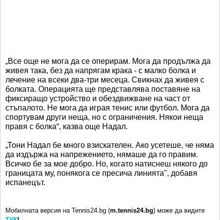
„Все още не мога да се оперирам. Мога да продължа да
живея така, без да напрягам крака - с малко болка и
лечение на всеки два-три месеца. Свикнах да живея с
болката. Операцията ще представлява поставяне на
фиксиращо устройство и обездвижване на част от
стъпалото. Не мога да играя тенис или футбол. Мога да
спортувам други неща, но с ограничения. Някои неща
правя с болка“, казва още Надал.
„Тони Надал бе много взискателен. Ако усетеше, че няма
да издържа на напрежението, нямаше да го правим.
Всичко бе за мое добро. Но, когато натиснеш някого до
границата му, понякога се пресича линията", добавя
испанецът.
Мобилната версия на Tennis24.bg (
m.tennis24.bg
) може да видите
ТУК
!