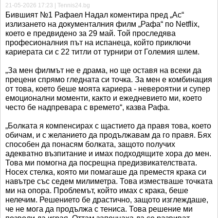
21-05-2026 17:23 | Tennis24.bg
Бившият №1 Рафаел Надал коментира пред „Ас“
излизането на документалния филм „Рафа“ по Netflix,
което е предвидено за 29 май. Той проследява
професионалния път на испанеца, който приключи
кариерата си с 22 титли от турнири от Големия шлем.
„За мен филмът не е драма, но ще оставя на всеки да
прецени спрямо гледната си точка. За мен е комбинация
от това, което беше моята кариера - невероятни и супер
емоционални моменти, както и ежедневието ми, което
често бе надпревара с времето“, казва Рафа.
„Болката я компенсирах с щастието да правя това, което
обичам, и с желанието да продължавам да го правя. Бях
способен да понасям болката, защото получих
адекватно възпитание и имах подходящите хора до мен.
Това ми помогна да посрещна предизвикателствата.
Носех стелка, която ми помагаше да преместя крака си
навътре със седем милиметра. Това изместваше точката
ми на опора. Проблемът, който имах с крака, беше
нелечим. Решението бе драстично, защото изглеждаше,
че не мога да продължа с тениса. Това решение ми