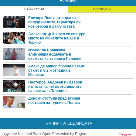
НОВИНИ
НАЙ-ЧЕТЕНИ
ПОСЛЕДНИ
Елизара Янева отпадна на
полуфиналите, гарантира си
нов рекорд в ранглистата
Александър Зверев си осигури
място на Финалите на ATP в
Торино
Изабелла Шиникова
елиминира водачката в
схемата на турнир в Испания
Алекс де Минор пропиля аванс
от сет и 5:2 и отпадна в
Монреал
Нестеров, Андреев и Лазаров
излизат на четвъртфиналите
на сингъл в Пловдив
Донски отстъпи пред втория
поставен на турнир в Полша
ТУРНИР НА СЕДМИЦАТА
National Bank Open Presented by Rogers
Турнир: