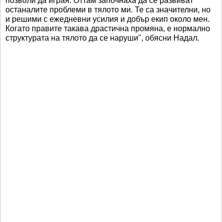
позволи да играя. Оттам започнаха да се развиват
останалите проблеми в тялото ми. Те са значителни, но
и решими с ежедневни усилия и добър екип около мен.
Когато правите такава драстична промяна, е нормално
структурата на тялото да се наруши", обясни Надал.