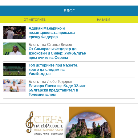
БЛОГ
ОТ АВТОРИТЕ
НАЗАЕМ
Адриан Манарино и
незавършената приказка
срещу Федерер
Блогът на Станко Димов
От Сампрас и Федерер до
Джокович и Синер: Уимбълдън
през очите на Серина
Топ историите при мъжете,
които да следим на
Уимбълдън
Блогът на Любо Тодоров
Елизара Янева ще бъде 32-ият
български представител в
Големия шлем