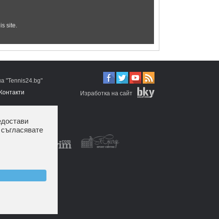
 "Tennis24.bg"
Контакти
Изработка на сайт
едостави
 съгласявате