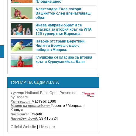
Пловдив днес
Александра Еала покори
Вашингтон след впечатляващ
обрат
Янева направи обрат и се
класира за втория кръг на WTA
125 турнир във Варшава
Навоне отстрани Беретини.
Чилич и Боржеш също с
победи в Монреал
Глушкова се класира за втория
кръг в Куршумлийска Баня
ТУРНИР НА СЕДМИЦАТА
National Bank Open Presented
Турнир:
by Rogers
Мастърс 1000
Категория:
Торонто / Монреал,
Място на провеждане:
Канада
Твърда
Настилка:
$9,415,724
Награден фонд:
Official Website
|
Livescore