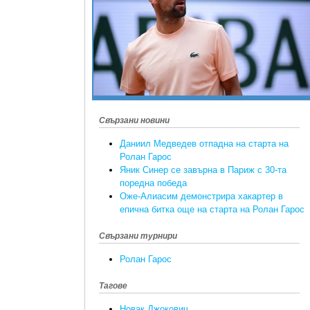
Свързани новини
Даниил Медведев отпадна на старта на
Ролан Гарос
Яник Синер се завърна в Париж с 30-та
поредна победа
Оже-Алиасим демонстрира хакартер в
епична битка още на старта на Ролан Гарос
Свързани турнири
Ролан Гарос
Тагове
Новак Джокович