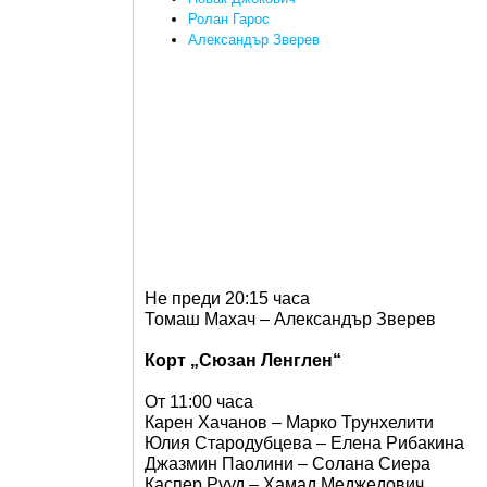
Ролан Гарос
Александър Зверев
Не преди 20:15 часа
Томаш Махач – Александър Зверев
Корт „Сюзан Ленглен“
От 11:00 часа
Карен Хачанов – Марко Трунхелити
Юлия Стародубцева – Елена Рибакина
Джазмин Паолини – Солана Сиера
Каспер Рууд – Хамад Меджедович