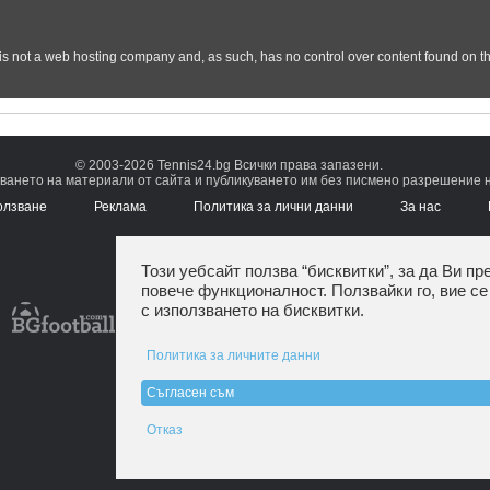
© 2003-2026 Tennis24.bg Всички права запазени.
ването на материали от сайта и публикуването им без писмено разрешение на
олзване
Реклама
Политика за лични данни
За нас
Този уебсайт ползва “бисквитки”, за да Ви пр
повече функционалност. Ползвайки го, вие се
с използването на бисквитки.
Политика за личните данни
Съгласен съм
Отказ