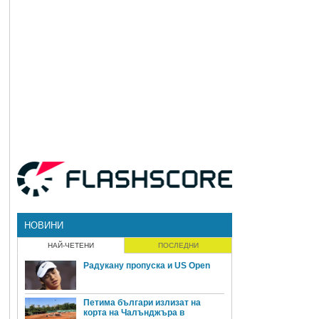
НОВИНИ
НАЙ-ЧЕТЕНИ
ПОСЛЕДНИ
Радукану пропуска и US Open
Петима българи излизат на
корта на Чалънджъра в