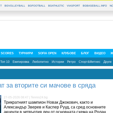
T
BGVOLLEYBALL
BGFOOTBALL
BGATHLETIC
VIASPORT
BGBASEBALL.INFO
NO
E SCORES
ТУРНИРИ
SOFIA OPEN
КЛУБОВЕ
БЛОГ
ВИДЕО
Ж
Топ 10
Екипировка
Любопитно
Истории
Ретро
Спорт&Фитнес
Други
т за вторите си мачове в сряда
27-05-2026 08:47 | Tennis24.bg
Трикратният шампион Новак Джокович, както и
Александър Зверев и Каспер Рууд, са сред основните
акценти в четвъртия ден от основната схема на Ролан