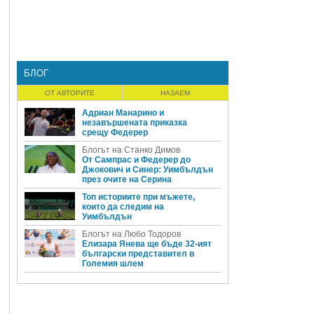
БЛОГ
.
ОТ АВТОРИТЕ
НАЗАЕМ
Адриан Манарино и
незавършената приказка
срещу Федерер
Блогът на Станко Димов
От Сампрас и Федерер до
Джокович и Синер: Уимбълдън
през очите на Серина
Топ историите при мъжете,
които да следим на
Уимбълдън
Блогът на Любо Тодоров
Елизара Янева ще бъде 32-ият
български представител в
Големия шлем