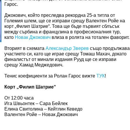
Гарос.
Джокович, който преследва рекордна 25-а титла от
Големия шлем, ще се изправи срещу Валентен Ройе на
корт „Филип Шатрие“. Това ще бъде първият сблъсък
между сърбина и французина в професионалния тур,
като
Новак Джокович
влиза в ролята на тотален фаворит
Вторият в схемата
Александър Зверев
също продължава
участието си, като ще играе срещу Томаш Махач, докато
финалистът от минали издания Рууд ще се изправи
срещу Хамад Меджедович.
Тенис коефициенти за Ролан Гарос вижте
ТУК
!
Корт „Филип Шатрие“
От 12:00 часа
Ига Швьонтек – Сара Бейлек
Елина Свитолина – Кейтлин Кеведо
Валентен Ройе – Новак Джокович