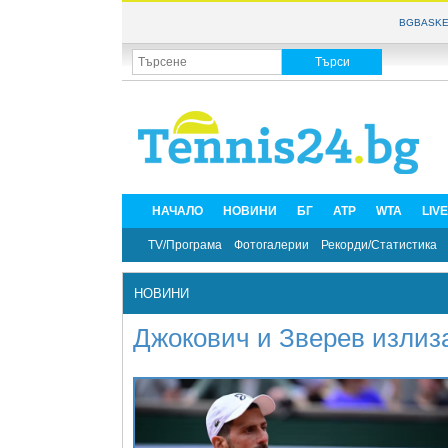
BGBASKE
НАЧАЛО
НОВИНИ
БГ
ATP
WTA
LIV
TV/Програма
Фотогалерии
Рекорди/Статистика
НОВИНИ
Джокович и Зверев излиза