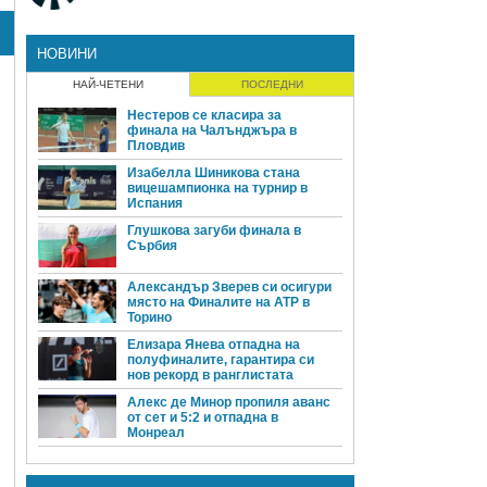
НОВИНИ
НАЙ-ЧЕТЕНИ
ПОСЛЕДНИ
Нестеров се класира за
финала на Чалънджъра в
Пловдив
Изабелла Шиникова стана
вицешампионка на турнир в
Испания
Глушкова загуби финала в
Сърбия
Александър Зверев си осигури
място на Финалите на ATP в
Торино
Елизара Янева отпадна на
полуфиналите, гарантира си
нов рекорд в ранглистата
Алекс де Минор пропиля аванс
от сет и 5:2 и отпадна в
Монреал