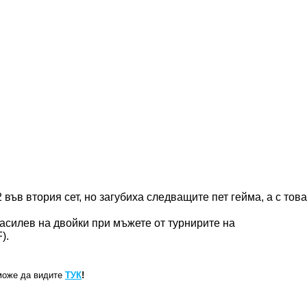
във втория сет, но загубиха следващите пет гейма, а с това
силев на двойки при мъжете от турнирите на
).
може да видите
ТУК
!