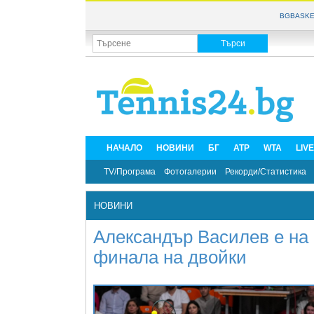
BGBASKE
НАЧАЛО
НОВИНИ
БГ
ATP
WTA
LIV
TV/Програма
Фотогалерии
Рекорди/Статистика
НОВИНИ
Александър Василев е на 
финала на двойки