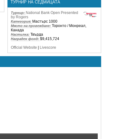
ТУРНИР НА СЕДМИЦАТА
National Bank Open Presented
Турнир:
by Rogers
Мастърс 1000
Категория:
Торонто / Монреал,
Място на провеждане:
Канада
Твърда
Настилка:
$9,415,724
Награден фонд:
Official Website
|
Livescore