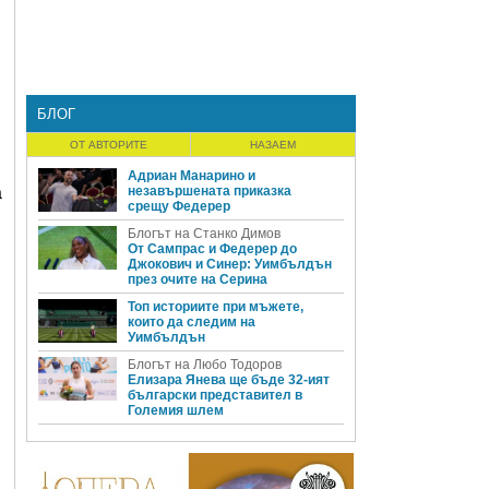
БЛОГ
ОТ АВТОРИТЕ
НАЗАЕМ
Адриан Манарино и
а
незавършената приказка
срещу Федерер
Блогът на Станко Димов
От Сампрас и Федерер до
Джокович и Синер: Уимбълдън
през очите на Серина
Топ историите при мъжете,
които да следим на
Уимбълдън
Блогът на Любо Тодоров
Елизара Янева ще бъде 32-ият
български представител в
Големия шлем