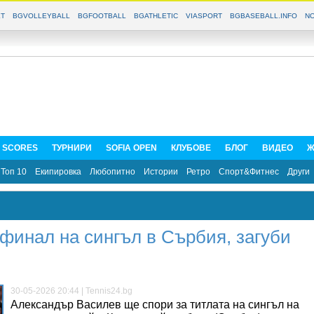
T
BGVOLLEYBALL
BGFOOTBALL
BGATHLETIC
VIASPORT
BGBASEBALL.INFO
NO
E SCORES
ТУРНИРИ
SOFIA OPEN
КЛУБОВЕ
БЛОГ
ВИДЕО
Ж
Топ 10
Екипировка
Любопитно
Истории
Ретро
Спорт&Фитнес
Други
финал на сингъл в Сърбия, загуби
30-05-2026 20:44 | Tennis24.bg
Александър Василев ще спори за титлата на сингъл на