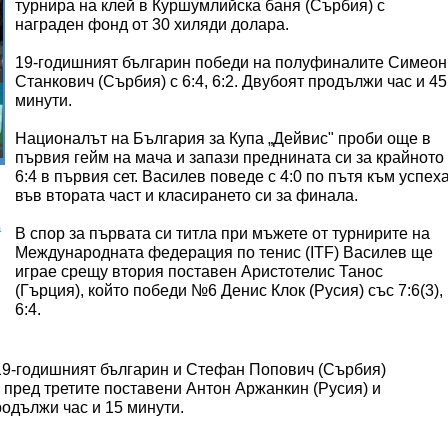
турнира на клей в Куршумлийска баня (Сърбия) с
награден фонд от 30 хиляди долара.
19-годишният българин победи на полуфиналите Симеон
Станкович (Сърбия) с 6:4, 6:2. Двубоят продължи час и 45
минути.
Националът на България за Купа „Дейвис" проби още в
първия гейм на мача и запази преднината си за крайното
6:4 в първия сет. Василев поведе с 4:0 по пътя към успех
във втората част и класирането си за финала.
а
В спор за първата си титла при мъжете от турнирите на
Международната федерация по тенис (ITF) Василев ще
играе срещу втория поставен Аристотелис Танос
(Гърция), който победи №6 Денис Клок (Русия) със 7:6(3),
6:4.
19-годишният българин и Стефан Попович (Сърбия)
7 пред третите поставени Антон Аржанкин (Русия) и
одължи час и 15 минути.