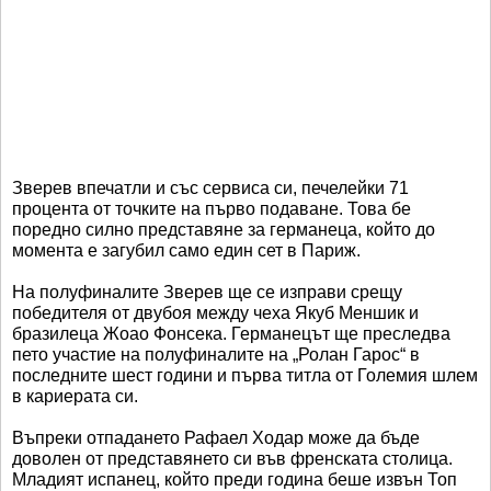
Зверев впечатли и със сервиса си, печелейки 71
процента от точките на първо подаване. Това бе
поредно силно представяне за германеца, който до
момента е загубил само един сет в Париж.
На полуфиналите Зверев ще се изправи срещу
победителя от двубоя между чеха Якуб Меншик и
бразилеца Жоао Фонсека. Германецът ще преследва
пето участие на полуфиналите на „Ролан Гарос“ в
последните шест години и първа титла от Големия шлем
в кариерата си.
Въпреки отпадането Рафаел Ходар може да бъде
доволен от представянето си във френската столица.
Младият испанец, който преди година беше извън Топ