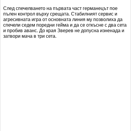
След спечелването на първата част германецът пое
пълен контрол върху срещата. Стабилният сервис и
агресивната игра от основната линия му позволиха да
спечели седем поредни гейма и да се откъсне с два сета
и пробив аванс. До края Зверев не допусна изненада и
затвори мача в три сета.