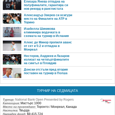
Елизара Янева отпадна на
полуфиналите, гарантира си
нов рекорд в ранглистата
Александър Зверев си осигури
място на Финалите на ATP в
Торино
Изабелла Шиникова
елиминира водачката в
схемата на турнир в Испания
Алекс де Минор пропиля аванс
от сет и 5:2 и отпадна в
Монреал
Нестеров, Андреев и Лазаров
излизат на четвъртфиналите
на сингъл в Пловдив
Донски отстъпи пред втория
поставен на турнир в Полша
ТУРНИР НА СЕДМИЦАТА
National Bank Open Presented by Rogers
Турнир:
Мастърс 1000
Категория:
Торонто / Монреал, Канада
Място на провеждане:
Твърда
Настилка:
$9,415,724
Награден фонд: