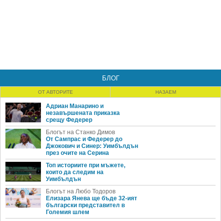
БЛОГ
ОТ АВТОРИТЕ
НАЗАЕМ
Адриан Манарино и
незавършената приказка
срещу Федерер
Блогът на Станко Димов
От Сампрас и Федерер до
Джокович и Синер: Уимбълдън
през очите на Серина
Топ историите при мъжете,
които да следим на
Уимбълдън
Блогът на Любо Тодоров
Елизара Янева ще бъде 32-ият
български представител в
Големия шлем