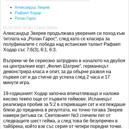
Александър Зверев
Рафаел Ходар
Ролан Гарос
02-06-2026 18:38 | Станко Димов
Александър Зверев продължава уверения си поход към
титлата на „Ролан Гарос“, след като се класира за
полуфиналите с победа над испанския талант Рафаел
Ходар със 7:6(3), 6:1, 6:3.
Въпреки че бе сериозно затруднен в началото на двубоя
на централния корт „Филип Шатрие“, германецът
демонстрира класа и опит, за да обърне развоя на
първия сет и да стигне до успеха след 2 часа и 17
минути игра.
19-годишният Ходар започна впечатляващо и наложи
високо темпо още от първите геймове. Испанецът
реализира пробив за 5:2 в откриващия сет и изглеждаше
близо до преднина в резултата, но точно тогава Зверев
намери ритъма си. Световният №3 спечели пет от
следващите шест гейма, а след това бе безупречен в
тайбрека, който взе със серия от четири поредни точки.