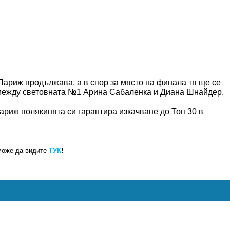
Париж продължава, а в спор за място на финала тя ще се
 между световната №1 Арина Сабаленка и Диана Шнайдер.
ариж полякинята си гарантира изкачване до Топ 30 в
може да видите
ТУК
!