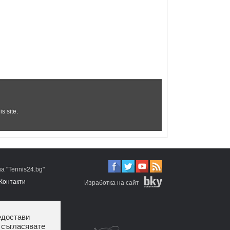
 "Tennis24.bg"
Контакти
Изработка на сайт
едостави
 съгласявате