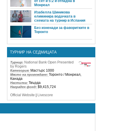
от сет и 5:2 и отпадна в
Монреал
Изабелла Шиникова
елиминира водачката в
схемата на турнир в Испания
Без изненади за фаворитките в
Торонто
ТУРНИР НА СЕДМИЦАТА
National Bank Open Presented
Турнир:
by Rogers
Мастърс 1000
Категория:
Торонто / Монреал,
Място на провеждане:
Канада
Твърда
Настилка:
$9,415,724
Награден фонд:
Official Website
|
Livescore