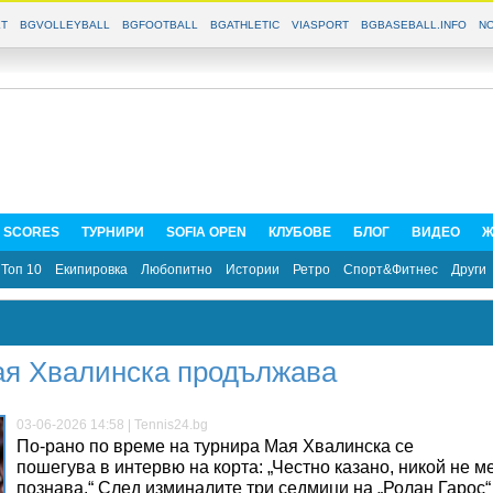
T
BGVOLLEYBALL
BGFOOTBALL
BGATHLETIC
VIASPORT
BGBASEBALL.INFO
NO
E SCORES
ТУРНИРИ
SOFIA OPEN
КЛУБОВЕ
БЛОГ
ВИДЕО
Ж
Топ 10
Екипировка
Любопитно
Истории
Ретро
Спорт&Фитнес
Други
ая Хвалинска продължава
03-06-2026 14:58 | Tennis24.bg
По-рано по време на турнира Мая Хвалинска се
пошегува в интервю на корта: „Честно казано, никой не м
познава.“ След изминалите три седмици на „Ролан Гарос“