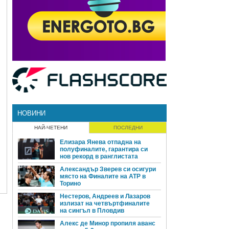
НОВИНИ
НАЙ-ЧЕТЕНИ
ПОСЛЕДНИ
Елизара Янева отпадна на
полуфиналите, гарантира си
нов рекорд в ранглистата
Александър Зверев си осигури
място на Финалите на ATP в
Торино
Нестеров, Андреев и Лазаров
излизат на четвъртфиналите
на сингъл в Пловдив
Алекс де Минор пропиля аванс