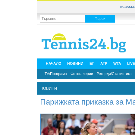
BGBASKE
НАЧАЛО
НОВИНИ
БГ
ATP
WTA
LIV
TV/Програма
Фотогалерии
Рекорди/Статистика
НОВИНИ
Парижката приказка за М