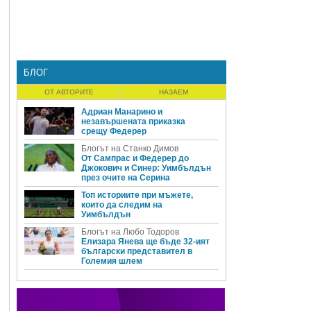
БЛОГ
ОТ АВТОРИТЕ
НАЗАЕМ
Адриан Манарино и
незавършената приказка
срещу Федерер
Блогът на Станко Димов
От Сампрас и Федерер до
Джокович и Синер: Уимбълдън
през очите на Серина
Топ историите при мъжете,
които да следим на
Уимбълдън
Блогът на Любо Тодоров
Елизара Янева ще бъде 32-ият
български представител в
Големия шлем