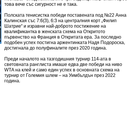
това вече със сигурност не е така.
Полската тенисистка победи поставената под №22 Анна
Калинская със 7:6(3), 6:3 на централния корт „Филип
Шатрие“ и изравни най-доброто постижение на
квалификантка в женската схема на Откритото
първенство на Франция в Откритата ера. За последно
подобен успех постигна аржентинката Надя Подороска,
достигнала до полуфиналите през 2020 година.
Преди началото на тазгодишния турнир 114-ата в
световната ранглиста имаше едва две победи на ниво
WTA на клей и само един успех в основната схема на
турнир от Големия шлем – на Уимбълдън през 2022
година.