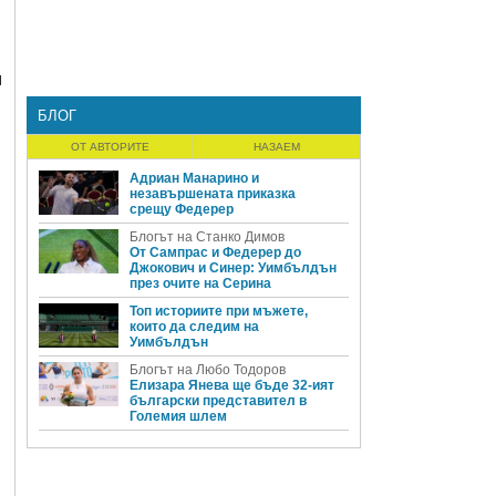
и
БЛОГ
ОТ АВТОРИТЕ
НАЗАЕМ
Адриан Манарино и
незавършената приказка
срещу Федерер
Блогът на Станко Димов
От Сампрас и Федерер до
Джокович и Синер: Уимбълдън
през очите на Серина
Топ историите при мъжете,
които да следим на
Уимбълдън
Блогът на Любо Тодоров
Елизара Янева ще бъде 32-ият
български представител в
Големия шлем