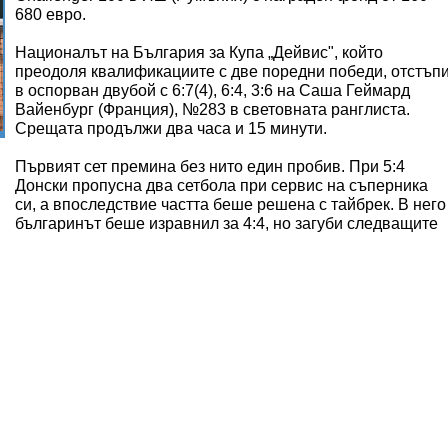
680 евро.
Националът на България за Купа „Дейвис", който
преодоля квалификациите с две поредни победи, отстъп
в оспорван двубой с 6:7(4), 6:4, 3:6 на Саша Геймард
Вайенбург (Франция), №283 в световната ранглиста.
Срещата продължи два часа и 15 минути.
Първият сет премина без нито един пробив. При 5:4
Донски пропусна два сетбола при сервис на съперника
си, а впоследствие частта беше решена с тайбрек. В него
българинът беше изравнил за 4:4, но загуби следващите