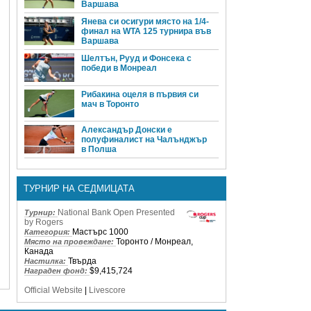
Варшава
Янева си осигури място на 1/4-
финал на WTA 125 турнира във
Варшава
Шелтън, Рууд и Фонсека с
победи в Монреал
Рибакина оцеля в първия си
мач в Торонто
Александър Донски е
полуфиналист на Чалънджър
в Полша
ТУРНИР НА СЕДМИЦАТА
National Bank Open Presented
Турнир:
by Rogers
Мастърс 1000
Категория:
Торонто / Монреал,
Място на провеждане:
Канада
Твърда
Настилка:
$9,415,724
Награден фонд:
Official Website
|
Livescore