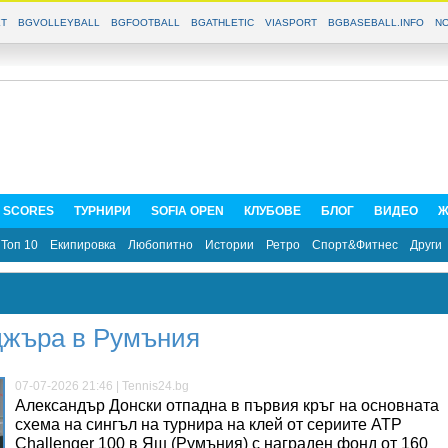
T
BGVOLLEYBALL
BGFOOTBALL
BGATHLETIC
VIASPORT
BGBASEBALL.INFO
NO
E SCORES
ТУРНИРИ
SOFIA OPEN
КЛУБОВЕ
БЛОГ
ВИДЕО
Ж
Топ 10
Екипировка
Любопитно
Истории
Ретро
Спорт&Фитнес
Други
джъра в Румъния
07-07-2026 21:46 | Tennis24.bg
Александър Донски отпадна в първия кръг на основната
схема на сингъл на турнира на клей от сериите ATP
Challenger 100 в Яш (Румъния) с награден фонд от 160