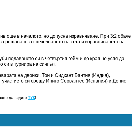
ив още в началото, но допусна изравняване. При 3:2 обаче
аза решаващ за спечелването на сета и изравняването на
уби подаването си в четвъртия гейм и до края не успя да
о си в турнира на сингъл.
варата на двойки. Той и Сидхант Бантия (Индия),
 участието си срещу Иниго Сервантес (Испания) и Денис
може да видите
ТУК
!