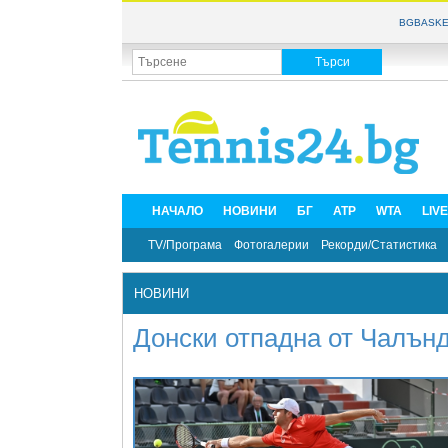
BGBASKE
НАЧАЛО
НОВИНИ
БГ
ATP
WTA
LIV
TV/Програма
Фотогалерии
Рекорди/Статистика
НОВИНИ
Донски отпадна от Чалън