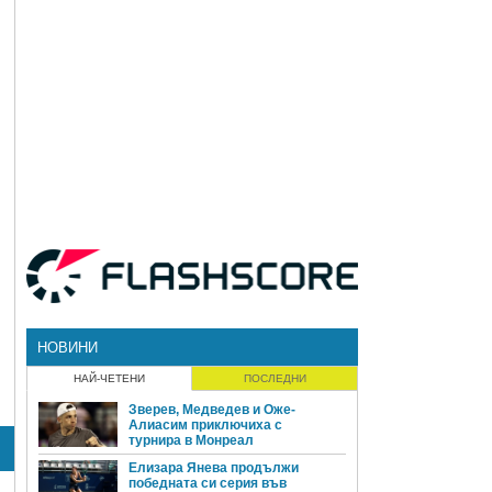
НОВИНИ
НАЙ-ЧЕТЕНИ
ПОСЛЕДНИ
Зверев, Медведев и Оже-
Алиасим приключиха с
турнира в Монреал
Елизара Янева продължи
победната си серия във