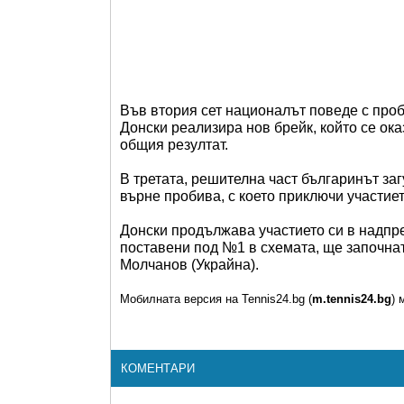
Във втория сет националът поведе с проб
Донски реализира нов брейк, който се ок
общия резултат.
В третата, решителна част българинът заг
върне пробива, с което приключи участиет
Донски продължава участието си в надпре
поставени под №1 в схемата, ще започнат
Молчанов (Украйна).
Мобилната версия на Tennis24.bg (
m.tennis24.bg
) 
КОМЕНТАРИ