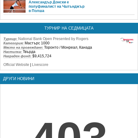
Александър Донски е
полуфиналист на Чалънджър
в Полша
ТУРНИР НА СЕДМИЦАТА
National Bank Open Presented by Rogers
Турнир:
Мастърс 1000
Категория:
Торонто / Монреал, Канада
Място на провеждане:
Твърда
Настилка:
$9,415,724
Награден фонд:
Official Website
|
Livescore
ДРУГИ НОВИНИ