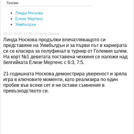
Тагове
Линда Носкова
Елизе Мертенс
Уимбълдън
08-07-2026 17:30 | Станко Димов
Линда Носкова продължи впечатляващото си
представяне на Уимбълдън и за първи път в кариерата
си се класира за полуфинал в турнир от Големия шлем.
На корт №1 деветата поставена чехкиня се наложи над
белгийката Елизе Мертенс с 6:3, 7:5.
21-годишната Носкова демонстрира увереност и зряла
игра в ключовите моменти, като реализира по един
пробив във всеки сет и не остави съмнения в
превъзходството си.