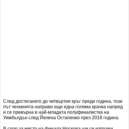
След достигането до четвъртия кръг преди година, този
път чехкинята направи още една голяма крачка напред
и се превърна в най-младата полуфиналистка на
Уимбълдън след Йелена Остапенко през 2018 година.
В спор за място на финала Носкова ще се изправи