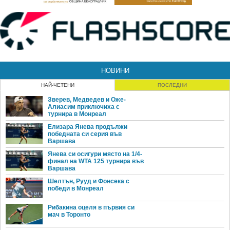
НОВИНИ
НАЙ-ЧЕТЕНИ
ПОСЛЕДНИ
Зверев, Медведев и Оже-
Алиасим приключиха с
турнира в Монреал
Елизара Янева продължи
победната си серия във
Варшава
Янева си осигури място на 1/4-
финал на WTA 125 турнира във
Варшава
Шелтън, Рууд и Фонсека с
победи в Монреал
Рибакина оцеля в първия си
мач в Торонто