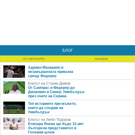
БЛОГ
ОТ АВТОРИТЕ
НАЗАЕМ
Адриан Манарино и
незавършената приказка
срещу Федерер
Блогът на Станко Димов
От Сампрас и Федерер до
Джокович и Синер: Уимбълдън
през очите на Серина
Топ историите при мъжете,
които да следим на
Уимбълдън
Блогът на Любо Тодоров
Елизара Янева ще бъде 32-ият
български представител в
Големия шлем