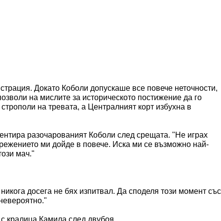
нстрация. Докато Коболи допускаше все повече неточности,
озволи на мислите за историческото постижение да го
 строполи на тревата, а Централният корт избухна в
ментира разочарованият Коболи след срещата. "Не играх
режението ми дойде в повече. Иска ми се възможно най-
този мач."
 никога досега не бях изпитвал. Да споделя този момент със
невероятно."
 с кралица Камила след двубоя.