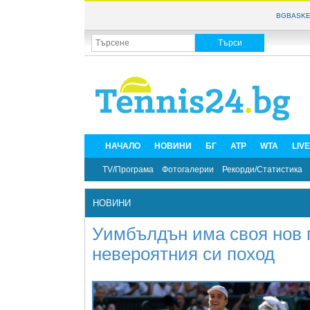
BGBASKE
НАЧАЛО
НОВИНИ
БГ
ATP
WTA
LIV
TV/Програма
Фотогалерии
Рекорди/Статистика
НОВИНИ
Уимбълдън има своя нов 
невероятния си поход