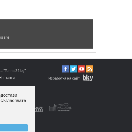
 "Tennis24.bg"
Контакти
Изработка на сайт
едостави
 съгласявате