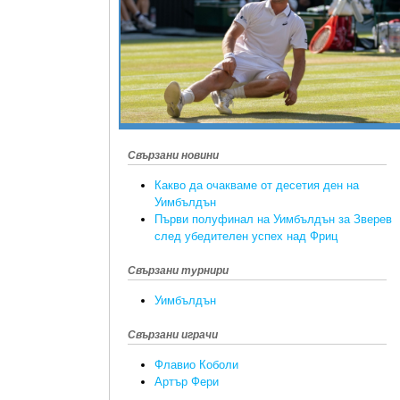
Свързани новини
Какво да очакваме от десетия ден на
Уимбълдън
Първи полуфинал на Уимбълдън за Зверев
след убедителен успех над Фриц
Свързани турнири
Уимбълдън
Свързани играчи
Флавио Коболи
Артър Фери