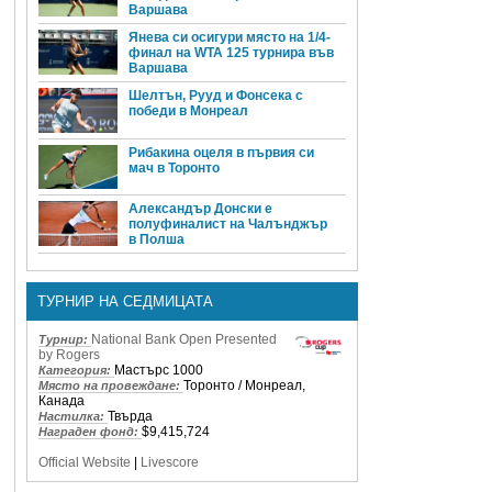
Варшава
Янева си осигури място на 1/4-
финал на WTA 125 турнира във
Варшава
Шелтън, Рууд и Фонсека с
победи в Монреал
Рибакина оцеля в първия си
мач в Торонто
Александър Донски е
полуфиналист на Чалънджър
в Полша
ТУРНИР НА СЕДМИЦАТА
National Bank Open Presented
Турнир:
by Rogers
Мастърс 1000
Категория:
Торонто / Монреал,
Място на провеждане:
Канада
Твърда
Настилка:
$9,415,724
Награден фонд:
Official Website
|
Livescore