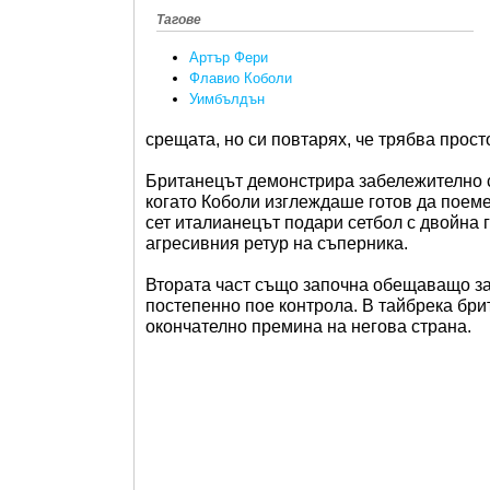
Тагове
Артър Фери
Флавио Коболи
Уимбълдън
срещата, но си повтарях, че трябва прост
Британецът демонстрира забележително с
когато Коболи изглеждаше готов да поем
сет италианецът подари сетбол с двойна г
агресивния ретур на съперника.
Втората част също започна обещаващо за
постепенно пое контрола. В тайбрека бр
окончателно премина на негова страна.