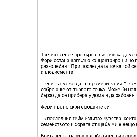
Третият сет се превърна в истинска демо
Фери остана напълно концентриран и не п
разколебаят. При последната точка той се
аплодисменти.
"Тенисът може да се промени за миг", ко
добре още от първата точка. Може би нап
бързо да се прибера у дома и да забравя 
Фери пък не скри емоциите си.
"В последния гейм изпитах чувства, които
семейството и хората от щаба ми е нещо 
Британецът разкри и любопитен разговор