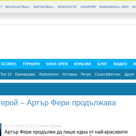
T
BGVOLLEYBALL
BGFOOTBALL
BGATHLETIC
VIASPORT
BGBASEBALL.INFO
NO
E SCORES
ТУРНИРИ
SOFIA OPEN
КЛУБОВЕ
БЛОГ
ВИДЕО
Ж
Топ 10
Екипировка
Любопитно
Истории
Ретро
Спорт&Фитнес
Други
герой – Артър Фери продължава
08-07-2026 22:02 | Станко Димов
Артър Фери продължи да пише една от най-красивите