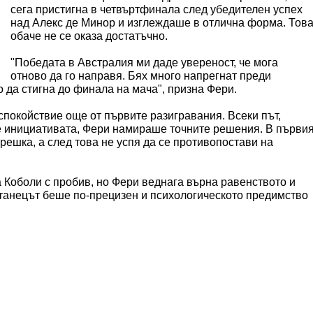
сега пристигна в четвъртфинала след убедителен успех
над Алекс де Минор и изглеждаше в отлична форма. Тов
обаче не се оказа достатъчно.
"Победата в Австралия ми даде увереност, че мога
отново да го направя. Бях много напрегнат преди
о да стигна до финала на мача", призна Фери.
покойствие още от първите разигравания. Всеки път,
е инициативата, Фери намираше точните решения. В първи
решка, а след това не успя да се противопостави на
 Коболи с пробив, но Фери веднага върна равенството и
итанецът беше по-прецизен и психологическото предимство