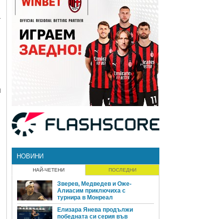
а
я
НОВИНИ
НАЙ-ЧЕТЕНИ
ПОСЛЕДНИ
Зверев, Медведев и Оже-
Алиасим приключиха с
турнира в Монреал
Елизара Янева продължи
победната си серия във