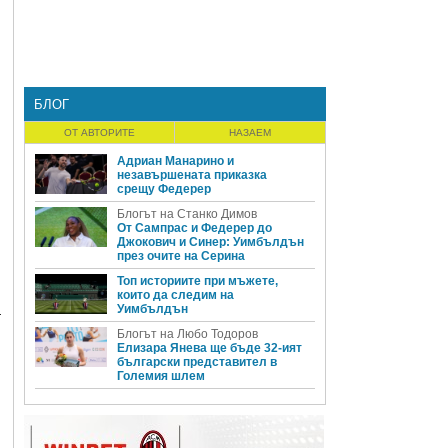
БЛОГ
ОТ АВТОРИТЕ
НАЗАЕМ
Адриан Манарино и
незавършената приказка
срещу Федерер
Блогът на Станко Димов
От Сампрас и Федерер до
Джокович и Синер: Уимбълдън
през очите на Серина
Топ историите при мъжете,
които да следим на
а
Уимбълдън
Блогът на Любо Тодоров
Елизара Янева ще бъде 32-ият
български представител в
Големия шлем