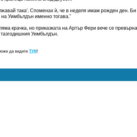
лжавай така′. Споменах ѝ, че в неделя имам рожден ден. Би
 на Уимбълдън именно тогава."
яма крачка, но приказката на Артър Фери вече се превърн
а тазгодишния Уимбълдън.
може да видите
ТУК
!