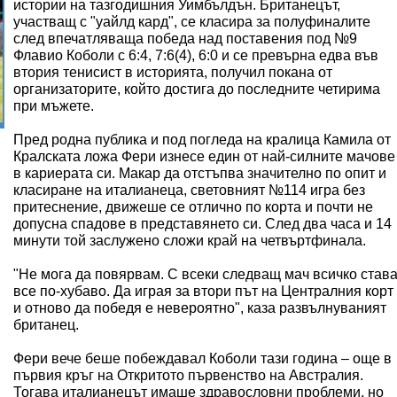
истории на тазгодишния Уимбълдън. Британецът,
участващ с "уайлд кард", се класира за полуфиналите
след впечатляваща победа над поставения под №9
Флавио Коболи с 6:4, 7:6(4), 6:0 и се превърна едва във
втория тенисист в историята, получил покана от
организаторите, който достига до последните четирима
при мъжете.
Пред родна публика и под погледа на кралица Камила от
Кралската ложа Фери изнесе един от най-силните мачове
в кариерата си. Макар да отстъпва значително по опит и
класиране на италианеца, световният №114 игра без
притеснение, движеше се отлично по корта и почти не
допусна спадове в представянето си. След два часа и 14
минути той заслужено сложи край на четвъртфинала.
"Не мога да повярвам. С всеки следващ мач всичко став
все по-хубаво. Да играя за втори път на Централния корт
и отново да победя е невероятно", каза развълнуваният
британец.
Фери вече беше побеждавал Коболи тази година – още в
първия кръг на Откритото първенство на Австралия.
Тогава италианецът имаше здравословни проблеми, но