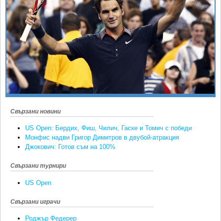
Ретро
SOFIA OPEN
Спорт&Фитнес
КЛУБОВЕ
Други
БЛОГ
Любители
ВИДЕО
ЖЪЛТО
РАКЕТНИ
Свързани новини
US Open: Бердих, Фиш, Чилич, Гаске и Томич с победи
Монфис надви Григор Димитров в двубой-атракция
Джокович: Готов съм на 100%
Свързани турнири
US Open
Свързани играчи
Роджър Федерер