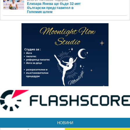
Елизара Янева ще бъде 32-ият
български представител в
Големия шлем
НОВИНИ