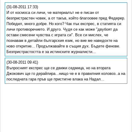
(31-08-2011 17:33)
И от космоса си личи, че материалът не е писан от
безпристрастен човек, а от такъв, който благоовее пред Федерер.
Победил, много добре. Но кого? Чак пък експрес, в статията си
личи противоречието. И друго. Чудя се как може "двубоят да
остави смесени чувства с играта си". Все си мислех, че
познавам в детайли българския език, но вие ме наведохте на
ново откритие... Продължавайте в същия дух. Бъдете фенове.
Безпристрастостта е за истинските журналисти...
(30-08-2011 09:41)
Въпросният експрес ще се движи седмица, но на втората
Джокович ще го дерайлира...нищо че е в правилния коловоз..а на
последната гара пръв ще пристигне влака на Надал...