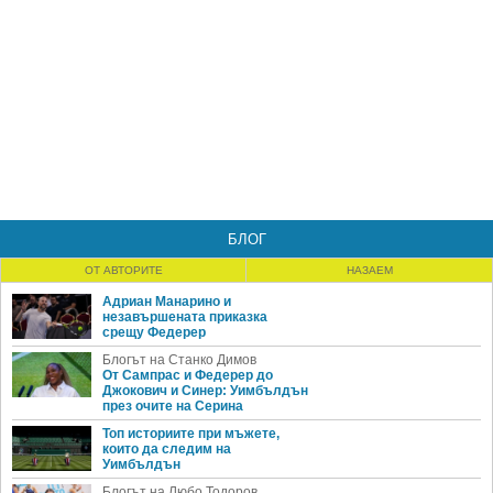
БЛОГ
ОТ АВТОРИТЕ
НАЗАЕМ
Адриан Манарино и
незавършената приказка
срещу Федерер
Блогът на Станко Димов
От Сампрас и Федерер до
Джокович и Синер: Уимбълдън
през очите на Серина
Топ историите при мъжете,
които да следим на
Уимбълдън
Блогът на Любо Тодоров