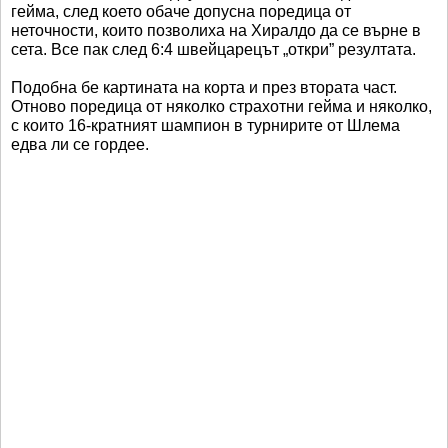
гейма, след което обаче допусна поредица от
неточности, които позволиха на Хиралдо да се върне в
сета. Все пак след 6:4 швейцарецът „откри” резултата.
Подобна бе картината на корта и през втората част.
Отново поредица от няколко страхотни гейма и няколко,
с които 16-кратният шампион в турнирите от Шлема
едва ли се гордее.