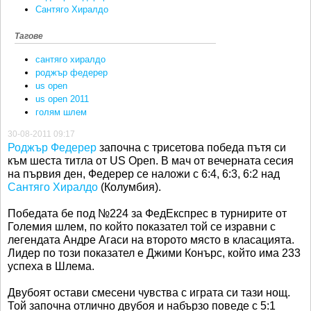
Сантяго Хиралдо
Тагове
сантяго хиралдо
роджър федерер
us open
us open 2011
голям шлем
30-08-2011 09:17
Роджър Федерер
започна с трисетова победа пътя си
към шеста титла от US Open. В мач от вечерната сесия
на първия ден, Федерер се наложи с 6:4, 6:3, 6:2 над
Сантяго Хиралдо
(Колумбия).
Победата бе под №224 за ФедЕкспрес в турнирите от
Големия шлем, по който показател той се изравни с
легендата Андре Агаси на второто място в класацията.
Лидер по този показател е Джими Конърс, който има 233
успеха в Шлема.
Двубоят остави смесени чувства с играта си тази нощ.
Той започна отлично двубоя и набързо поведе с 5:1