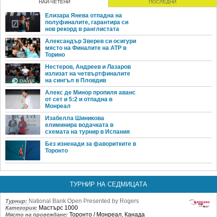
НАЙ-ЧЕТЕНИ
ПОСЛЕДНИ
Елизара Янева отпадна на
полуфиналите, гарантира си
нов рекорд в ранглистата
Александър Зверев си осигури
място на Финалите на ATP в
Торино
Нестеров, Андреев и Лазаров
излизат на четвъртфиналите
на сингъл в Пловдив
Алекс де Минор пропиля аванс
от сет и 5:2 и отпадна в
Монреал
Изабелла Шиникова
елиминира водачката в
схемата на турнир в Испания
Без изненади за фаворитките в
Торонто
ТУРНИР НА СЕДМИЦАТА
National Bank Open Presented by Rogers
Турнир:
Мастърс 1000
Категория:
Торонто / Монреал, Канада
Място на провеждане: