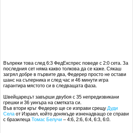
Въпреки това след 6:3 ФедЕкспрес поведе с 2:0 сета. За
последния сет няма какво толкова да се каже. Сякаш
загрял добре в първите два, Федерер просто не остави
шанс на съперника и след час и 46 минути игра
гарантира мястото си в следващата фаза.
Швейцарецът завърши двубоя с 35 непредизвикани
грешки и 36 уинъра на сметката си.
Във втори кръг Федерер ще се изправи срещу
Дуди
Села
от Израел, който донякъде изненадващо се справи
с бразилеца
Томас Белучи
– 4:6, 2:6, 6:4, 6:3, 6:0.