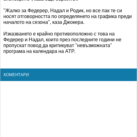
"Жалко за Федерер, Надал и Родик, но все пак те си
носят отговорността по определянето на графика преди
началото на сезона", каза Джокера.
Изказването е крайно противоположно с това на
Федерер и Надал, които през последните години не
пропускат повод да критикуват "невъзможната"
програма на календара на ATP.
КОМЕНТАРИ