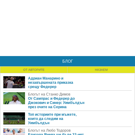
БЛОГ
ОТ АВТОРИТЕ
НАЗАЕМ
Адриан Манарино и
незавършената приказка
срещу Федерер
Блогът на Станко Димов
От Сампрас и Федерер до
Джокович и Синер: Уимбълдън
през очите на Серина
Топ историите при мъжете,
които да следим на
Уимбълдън
Блогът на Любо Тодоров
Елизара Янева ще бъде 32-ият