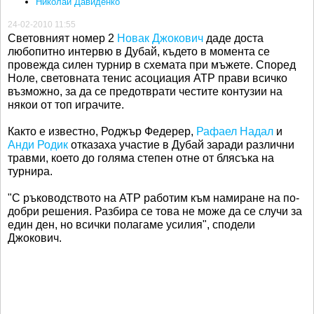
Николай Давиденко
24-02-2010 11:55
Световният номер 2
Новак Джокович
даде доста
любопитно интервю в Дубай, където в момента се
провежда силен турнир в схемата при мъжете. Според
Ноле, световната тенис асоциация ATP прави всичко
възможно, за да се предотврати честите контузии на
някои от топ играчите.
Както е известно, Роджър Федерер,
Рафаел Надал
и
Анди Родик
отказаха участие в Дубай заради различни
травми, което до голяма степен отне от блясъка на
турнира.
"С ръководството на ATP работим към намиране на по-
добри решения. Разбира се това не може да се случи за
един ден, но всички полагаме усилия", сподели
Джокович.