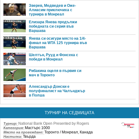
Зверев, Медведев и Оже-
Алиасим приключиха с
турнира в Монреал
Елизара Янева продължи
победната си серия във
Варшава
Янева си осигури място на 1/4-
финал на WTA 125 турнира във
Варшава
Шелтън, Рууд и Фонсека с
победи в Монреал
Рибакина оцеля в първия си
мач в Торонто
Александър Донски е
полуфиналист на Чалънджър
в Полша
ТУРНИР НА СЕДМИЦАТА
National Bank Open Presented by Rogers
Турнир:
Мастърс 1000
Категория:
Торонто / Монреал, Канада
Място на провеждане:
Твърда
Настилка: