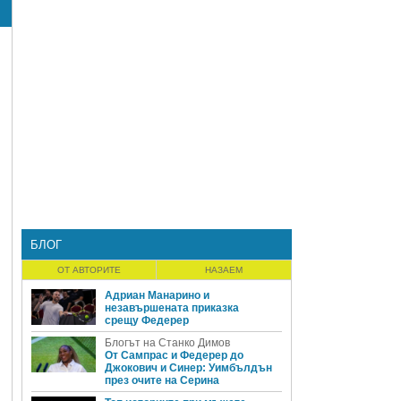
БЛОГ
ОТ АВТОРИТЕ
НАЗАЕМ
Адриан Манарино и
незавършената приказка
срещу Федерер
Блогът на Станко Димов
От Сампрас и Федерер до
Джокович и Синер: Уимбълдън
през очите на Серина