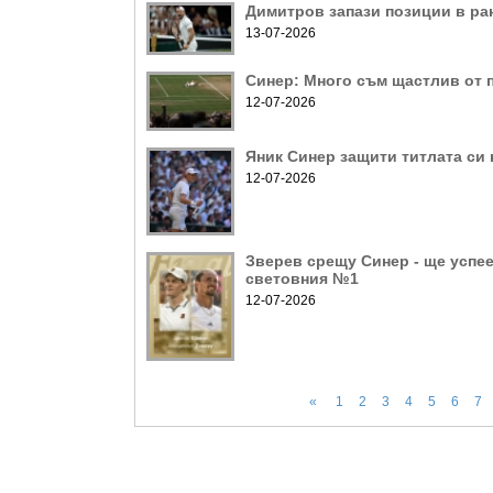
Димитров запази позиции в ра
13-07-2026
Синер: Много съм щастлив от п
12-07-2026
Яник Синер защити титлата си
12-07-2026
Зверев срещу Синер - ще успее
световния №1
12-07-2026
«
1
2
3
4
5
6
7