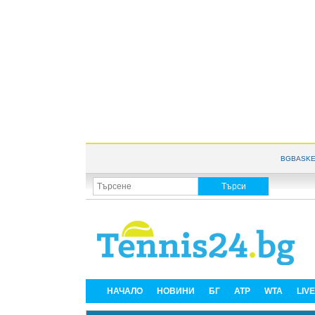
BGBASKE
НАЧАЛО
НОВИНИ
БГ
ATP
WTA
LIV