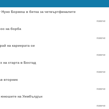
 Нуно Боржеш в битка за четвъртфиналите
повече
рос на борба
повече
рай на кариерата си
повече
х на старта в Бостад
повече
ъв вторник
повече
и юношите на Уимбълдън
повече