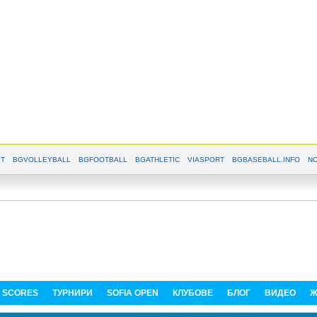
T
BGVOLLEYBALL
BGFOOTBALL
BGATHLETIC
VIASPORT
BGBASEBALL.INFO
NO
E SCORES
ТУРНИРИ
SOFIA OPEN
КЛУБОВЕ
БЛОГ
ВИДЕО
Ж