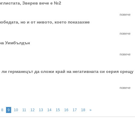
нглистата, Зверев вече е №2
повече
обедата, но и от нивото, което показахме
повече
 на Уимбълдън
повече
 ли германецът да сложи край на негативната си серия срещу
повече
8
9
10
11
12
13
14
15
16
17
18
»