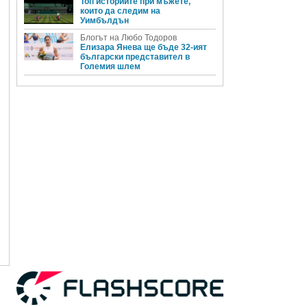
Топ историите при мъжете,
които да следим на
Уимбълдън
Блогът на Любо Тодоров
Елизара Янева ще бъде 32-ият
български представител в
Големия шлем