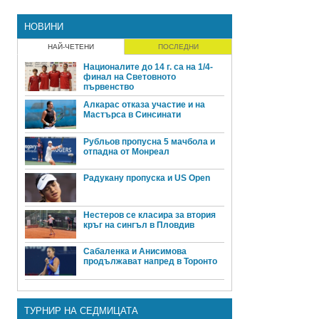
НОВИНИ
НАЙ-ЧЕТЕНИ
ПОСЛЕДНИ
Националите до 14 г. са на 1/4-
финал на Световното
първенство
Алкарас отказа участие и на
Мастърса в Синсинати
Рубльов пропусна 5 мачбола и
отпадна от Монреал
Радукану пропуска и US Open
Нестеров се класира за втория
кръг на сингъл в Пловдив
Сабаленка и Анисимова
продължават напред в Торонто
ТУРНИР НА СЕДМИЦАТА