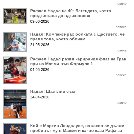
Ретро
SOFIA OPEN
повече
Рафаел Надал на 40: Легендата, която
Спорт&Фитнес
КЛУБОВЕ
продължава да вдъхновява
03-06-2026
Други
БЛОГ
повече
Любители
ВИДЕО
Надал: Компенсирах болката с щастието, че
правя това, което обичам
ЖЪЛТО
21-05-2026
повече
РАКЕТНИ
Рафаел Надал развя карирания флаг на Гран
при на Маями във Формула 1
04-05-2026
повече
Надал: Щастлив съм
24-04-2026
повече
Кой е Мартин Ландалусе, на какво се дължи
пробивът му в Маями и какво каза Рафа за