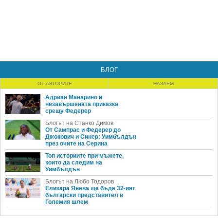
БЛОГ
ОТ АВТОРИТЕ
НАЗАЕМ
Адриан Манарино и
незавършената приказка
срещу Федерер
Блогът на Станко Димов
От Сампрас и Федерер до
Джокович и Синер: Уимбълдън
през очите на Серина
Топ историите при мъжете,
които да следим на
Уимбълдън
Блогът на Любо Тодоров
Елизара Янева ще бъде 32-ият
български представител в
Големия шлем