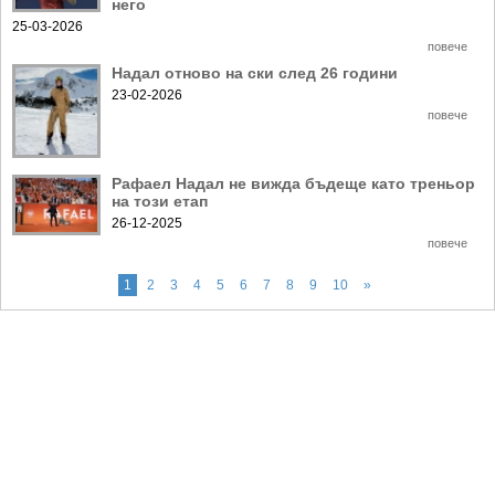
него
25-03-2026
повече
Надал отново на ски след 26 години
23-02-2026
повече
Рафаел Надал не вижда бъдеще като треньор
на този етап
26-12-2025
повече
1
2
3
4
5
6
7
8
9
10
»