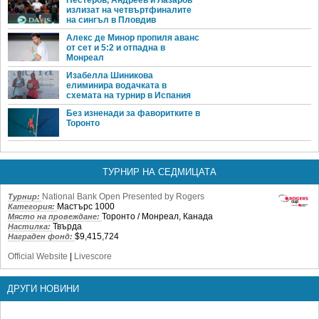
излизат на четвъртфиналите
на сингъл в Пловдив
Алекс де Минор пропиля аванс
от сет и 5:2 и отпадна в
Монреал
Изабелла Шиникова
елиминира водачката в
схемата на турнир в Испания
Без изненади за фаворитките в
Торонто
ТУРНИР НА СЕДМИЦАТА
National Bank Open Presented by Rogers
Турнир:
Мастърс 1000
Категория:
Торонто / Монреал, Канада
Място на провеждане:
Твърда
Настилка:
$9,415,724
Награден фонд:
Official Website
|
Livescore
ДРУГИ НОВИНИ