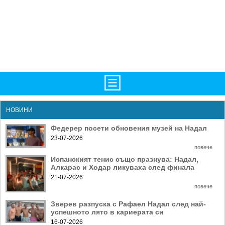
TV/Програма
НАЧАЛО
НОВИНИ
Фотогалерии
НОВИНИ
Федерер посети обновения музей на Надал
23-07-2026
Рекорди/Статистика
БГ
повече
Топ 10
ATP
Испанският тенис също празнува: Надал,
Алкарас и Ходар ликуваха след финала
Екипировка
WTA
21-07-2026
повече
Любопитно
LIVE SCORES
Зверев разпуска с Рафаел Надал след най-
Истории
ТУРНИРИ
успешното лято в кариерата си
16-07-2026