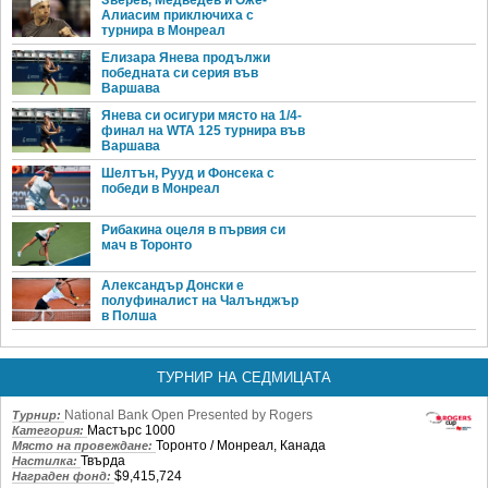
Зверев, Медведев и Оже-
Алиасим приключиха с
турнира в Монреал
Елизара Янева продължи
победната си серия във
Варшава
Янева си осигури място на 1/4-
финал на WTA 125 турнира във
Варшава
Шелтън, Рууд и Фонсека с
победи в Монреал
Рибакина оцеля в първия си
мач в Торонто
Александър Донски е
полуфиналист на Чалънджър
в Полша
ТУРНИР НА СЕДМИЦАТА
National Bank Open Presented by Rogers
Турнир:
Мастърс 1000
Категория:
Торонто / Монреал, Канада
Място на провеждане:
Твърда
Настилка:
$9,415,724
Награден фонд: