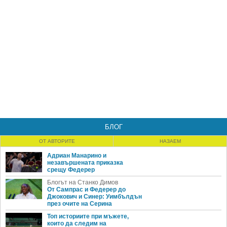
БЛОГ
ОТ АВТОРИТЕ
НАЗАЕМ
Адриан Манарино и
незавършената приказка
срещу Федерер
Блогът на Станко Димов
От Сампрас и Федерер до
Джокович и Синер: Уимбълдън
през очите на Серина
Топ историите при мъжете,
които да следим на