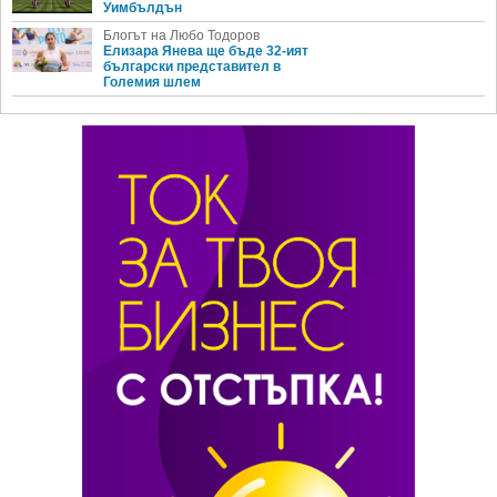
Уимбълдън
Блогът на Любо Тодоров
Елизара Янева ще бъде 32-ият
български представител в
Големия шлем