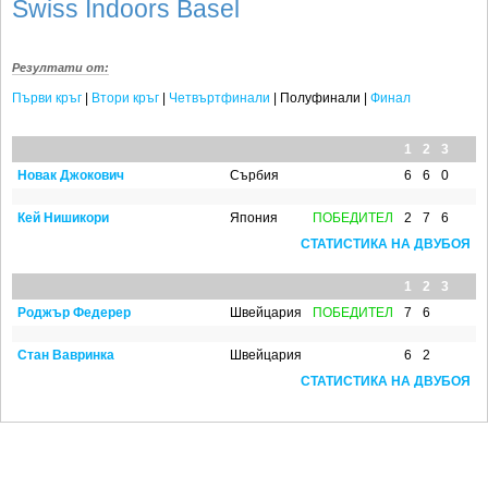
SOFIA OPEN
Swiss Indoors Basel
КЛУБОВЕ
Резултати от:
БЛОГ
Първи кръг
|
Втори кръг
|
Четвъртфинали
| Полуфинали |
Финал
ВИДЕО
1
2
3
ЖЪЛТО
Новак Джокович
Сърбия
6
6
0
РАКЕТНИ
Кей Нишикори
Япония
ПОБЕДИТЕЛ
2
7
6
СТАТИСТИКА НА ДВУБОЯ
1
2
3
Роджър Федерер
Швейцария
ПОБЕДИТЕЛ
7
6
Стан Вавринка
Швейцария
6
2
СТАТИСТИКА НА ДВУБОЯ